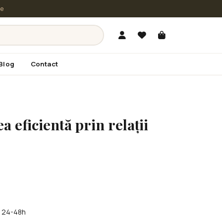
le
Blog
Contact
a eficientă prin relații
în 24-48h