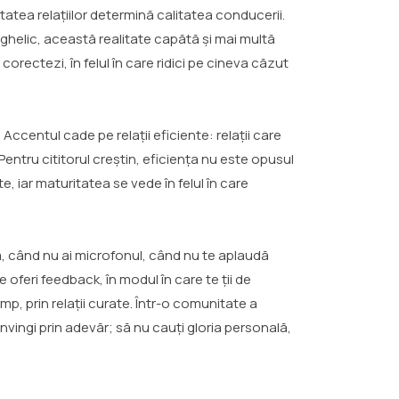
itatea relațiilor determină calitatea conducerii.
nghelic, această realitate capătă și mai multă
 corectezi, în felul în care ridici pe cineva căzut
 Accentul cade pe relații eficiente: relații care
Pentru cititorul creștin, eficiența nu este opusul
e, iar maturitatea se vede în felul în care
enă, când nu ai microfonul, când nu te aplaudă
re oferi feedback, în modul în care te ții de
mp, prin relații curate. Într-o comunitate a
convingi prin adevăr; să nu cauți gloria personală,