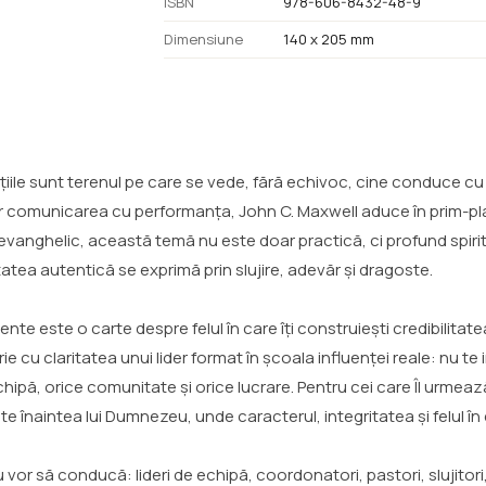
ISBN
978-606-8432-48-9
Dimensiune
140 x 205 mm
ațiile sunt terenul pe care se vede, fără echivoc, cine conduce c
ar comunicarea cu performanța, John C. Maxwell aduce în prim-pl
orul evanghelic, această temă nu este doar practică, ci profund s
itatea autentică se exprimă prin slujire, adevăr și dragoste.
ente este o carte despre felul în care îți construiești credibilitatea,
e cu claritatea unui lider format în școala influenței reale: nu te
echipă, orice comunitate și orice lucrare. Pentru cei care Îl urmează
înaintea lui Dumnezeu, unde caracterul, integritatea și felul în care
vor să conducă: lideri de echipă, coordonatori, pastori, slujitor