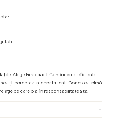
acter
gritate
țiile. Alege Fii sociabil. Conducerea eficienta
asculți, corectezi și construiești. Condu cu inimă
elație pe care o ai în responsabilitatea ta.