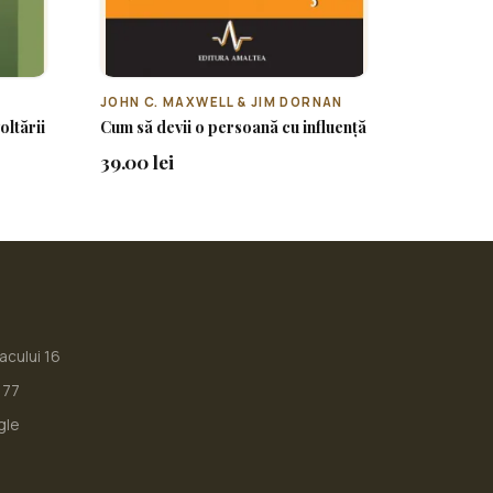
JOHN C. MAXWELL & JIM DORNAN
oltării
Cum să devii o persoană cu influență
39.00 lei
iacului 16
177
gle