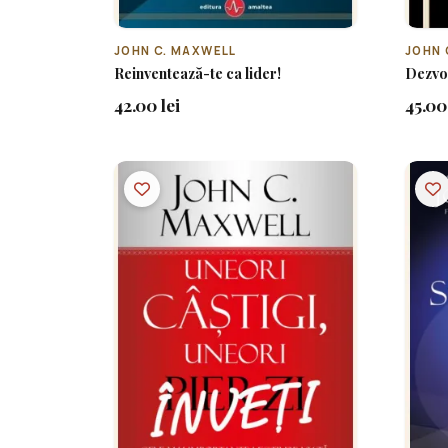
JOHN C. MAXWELL
JOHN 
Reinventează-te ca lider!
Dezvol
42.00 lei
45.00 