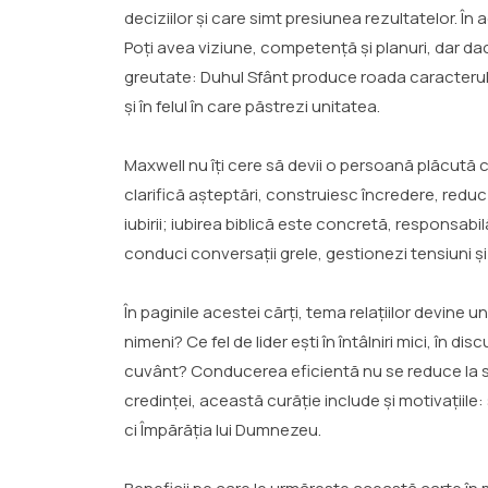
deciziilor și care simt presiunea rezultatelor. În
Poți avea viziune, competență și planuri, dar da
greutate: Duhul Sfânt produce roada caracterului, ia
și în felul în care păstrezi unitatea.
Maxwell nu îți cere să devii o persoană plăcută cu
clarifică așteptări, construiesc încredere, reduc 
iubirii; iubirea biblică este concretă, responsabi
conduci conversații grele, gestionezi tensiuni ș
În paginile acestei cărți, tema relațiilor devine
nimeni? Ce fel de lider ești în întâlniri mici, în d
cuvânt? Conducerea eficientă nu se reduce la stra
credinței, această curăție include și motivațiile: 
ci Împărăția lui Dumnezeu.