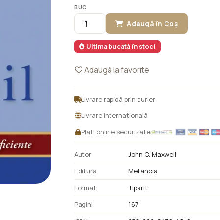
BUC
Adaugă în Coș
Ultima bucată în stoc!
Adaugă la favorite
Livrare rapidă prin curier
Livrare internațională
Plăți online securizate
Autor
John C. Maxwell
Editura
Metanoia
Format
Tiparit
Pagini
167