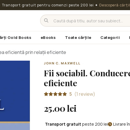
 Transport gratuit pentru comenzi peste 200 lei
✦
Descoperă cărți
ărți Gold Books
eBooks
Toate cărțile
Categorii
a eficientă prin relații eficiente
JOHN C. MAXWELL
Fii sociabil. Conducere
eficiente
5
(1 review)
25.00 lei
Transport gratuit
peste 200 lei
Livrare 