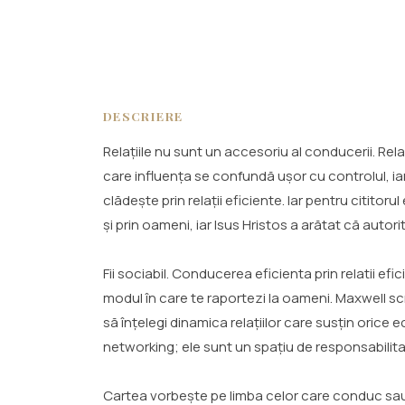
DESCRIERE
Relațiile nu sunt un accesoriu al conducerii. Rel
care influența se confundă ușor cu controlul, i
clădește prin relații eficiente. Iar pentru citit
și prin oameni, iar Isus Hristos a arătat că autor
Fii sociabil. Conducerea eficienta prin relatii efici
modul în care te raportezi la oameni. Maxwell scri
să înțelegi dinamica relațiilor care susțin orice 
networking; ele sunt un spațiu de responsabilitate 
Cartea vorbește pe limba celor care conduc sau 