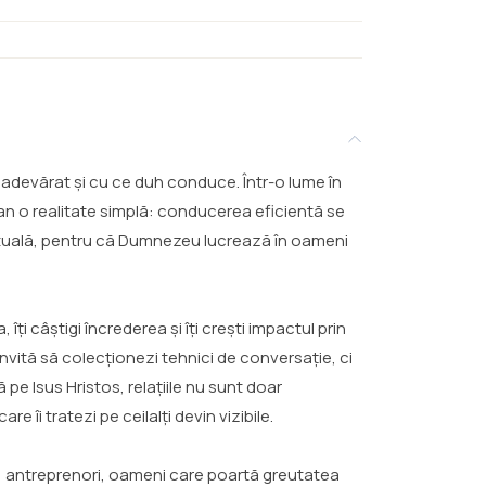
u adevărat și cu ce duh conduce. Într-o lume în
an o realitate simplă: conducerea eficientă se
pirituală, pentru că Dumnezeu lucrează în oameni
 îți câștigi încrederea și îți crești impactul prin
 invită să colecționezi tehnici de conversație, ci
 pe Isus Hristos, relațiile nu sunt doar
 îi tratezi pe ceilalți devin vizibile.
i, antreprenori, oameni care poartă greutatea