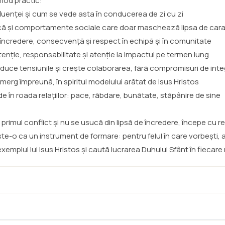
 mod practic:
 influenței și cum se vede asta în conducerea de zi cu zi
ntică și comportamente sociale care doar maschează lipsa de car
i încredere, consecvență și respect în echipă și în comunitate
intenție, responsabilitate și atenție la impactul pe termen lung
educe tensiunile și crește colaborarea, fără compromisuri de inte
a merg împreună, în spiritul modelului arătat de Isus Hristos
de în roada relațiilor: pace, răbdare, bunătate, stăpânire de sine
imul conflict și nu se usucă din lipsă de încredere, începe cu rela
ește-o ca un instrument de formare: pentru felul în care vorbești, 
mplul lui Isus Hristos și caută lucrarea Duhului Sfânt în fiecare r