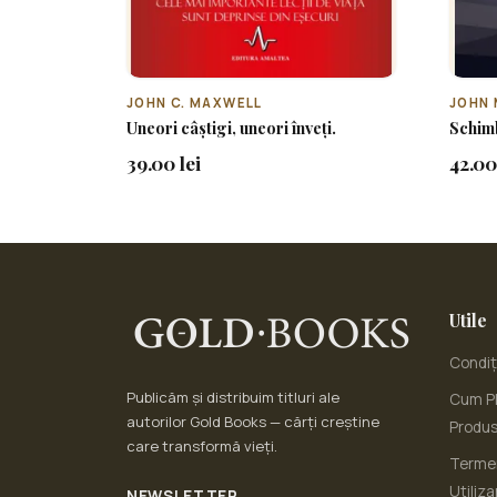
JOHN C. MAXWELL
JOHN 
Uneori câștigi, uneori înveți.
Schimb
39.00 lei
42.00
Utile
Condiți
Publicăm și distribuim titluri ale
Cum Pl
autorilor Gold Books — cărți creștine
Produ
care transformă vieți.
Termen
Utiliza
NEWSLETTER