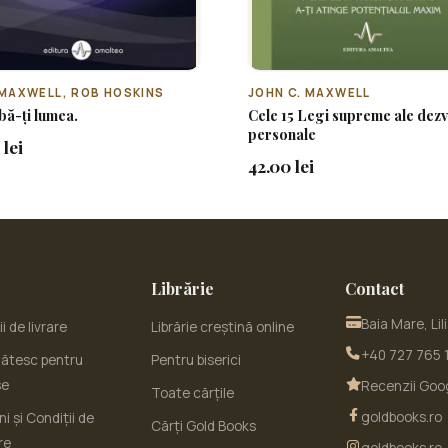
MAXWELL, ROB HOSKINS
JOHN C. MAXWELL
ă-ți lumea.
Cele 15 Legi supreme ale dezv
personale
 lei
42.00 lei
Librărie
Contact
Baia Mare, Lil
i de livrare
Librărie creștină online
+40 727 765 
ătesc pentru
Pentru biserici
se
Recenzii Goo
Toate cărțile
goldbooks.ro
i și Condiții de
Cărți Gold Books
re