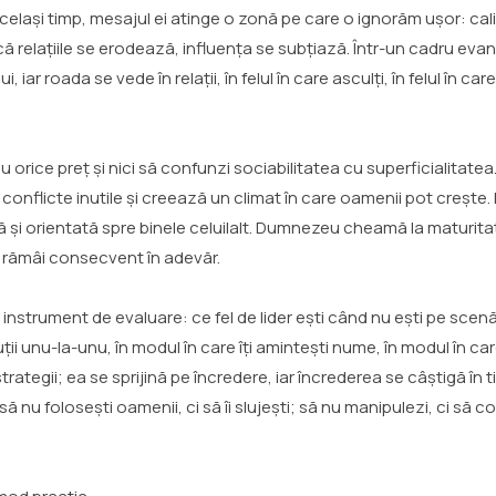
 același timp, mesajul ei atinge o zonă pe care o ignorăm ușor: cal
că relațiile se erodează, influența se subțiază. Într-un cadru eva
r roada se vede în relații, în felul în care asculți, în felul în care
 orice preț și nici să confunzi sociabilitatea cu superficialitatea.
conflicte inutile și creează un climat în care oamenii pot crește. 
lă și orientată spre binele celuilalt. Dumnezeu cheamă la maturitat
i rămâi consecvent în adevăr.
 un instrument de evaluare: ce fel de lider ești când nu ești pe sc
iscuții unu-la-unu, în modul în care îți amintești nume, în modul în ca
tegii; ea se sprijină pe încredere, iar încrederea se câștigă în ti
să nu folosești oamenii, ci să îi slujești; să nu manipulezi, ci să 