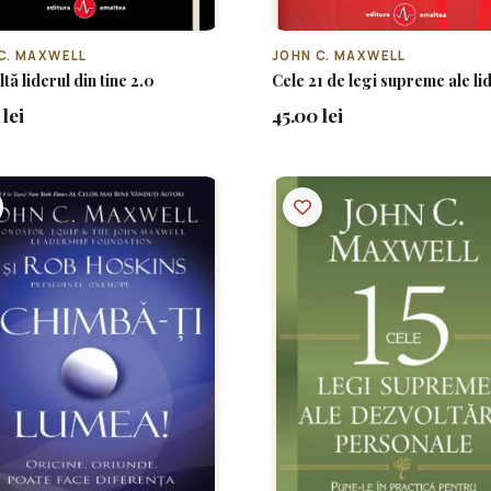
C. MAXWELL
JOHN C. MAXWELL
tă liderul din tine 2.0
Cele 21 de legi supreme ale li
lei
45.00 lei