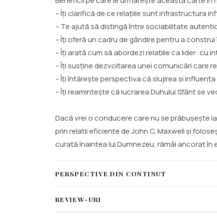
Beneficii pe care le urmărește această carte în
– Îți clarifică de ce relațiile sunt infrastructura
– Te ajută să distingă între sociabilitate aute
– Îți oferă un cadru de gândire pentru a constru
– Îți arată cum să abordezi relațiile ca lider: cu 
– Îți susține dezvoltarea unei comunicări care r
– Îți întărește perspectiva că slujirea și influenț
– Îți reamintește că lucrarea Duhului Sfânt se ve
Dacă vrei o conducere care nu se prăbușește la pr
prin relatii eficiente de John C. Maxwell și folos
curată înaintea lui Dumnezeu, rămâi ancorat în exe
PERSPECTIVE DIN CONTINUT
REVIEW-URI