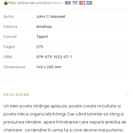
Plăți online securizate
Autor
John C. Maxwell
Editura
Amaltea
Format
Tiparit
Pagini
275
ISBN
978-973-1622-07-1
Dimensiune
140 x 205 mm
DESCRIERE
Un lider poate strânge aplauze, poate crește rezultate și
poate ridica organizații întregi. Dar când luminile se sting și
presiunea rămâne, apare întrebarea care separă ambiția de
chemare: ce rămâne în urma ta și cine devine mai puternic