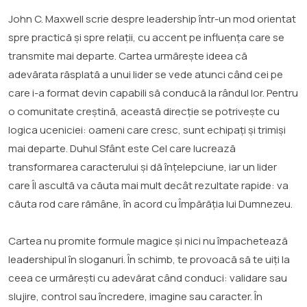
John C. Maxwell scrie despre leadership într-un mod orientat
spre practică și spre relații, cu accent pe influența care se
transmite mai departe. Cartea urmărește ideea că
adevărata răsplată a unui lider se vede atunci când cei pe
care i-a format devin capabili să conducă la rândul lor. Pentru
o comunitate creștină, această direcție se potrivește cu
logica uceniciei: oameni care cresc, sunt echipați și trimiși
mai departe. Duhul Sfânt este Cel care lucrează
transformarea caracterului și dă înțelepciune, iar un lider
care Îl ascultă va căuta mai mult decât rezultate rapide: va
căuta rod care rămâne, în acord cu Împărăția lui Dumnezeu.
Cartea nu promite formule magice și nici nu împachetează
leadershipul în sloganuri. În schimb, te provoacă să te uiți la
ceea ce urmărești cu adevărat când conduci: validare sau
slujire, control sau încredere, imagine sau caracter. În