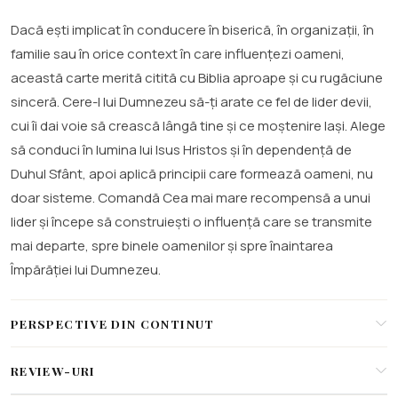
Dacă ești implicat în conducere în biserică, în organizații, în
familie sau în orice context în care influențezi oameni,
această carte merită citită cu Biblia aproape și cu rugăciune
sinceră. Cere-I lui Dumnezeu să-ți arate ce fel de lider devii,
cui îi dai voie să crească lângă tine și ce moștenire lași. Alege
să conduci în lumina lui Isus Hristos și în dependență de
Duhul Sfânt, apoi aplică principii care formează oameni, nu
doar sisteme. Comandă Cea mai mare recompensă a unui
lider și începe să construiești o influență care se transmite
mai departe, spre binele oamenilor și spre înaintarea
Împărăției lui Dumnezeu.
PERSPECTIVE DIN CONTINUT
REVIEW-URI