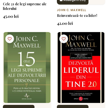
Cele 21 de legi supreme ale
liderului
JOHN C. MAXWELL
Reinventează-te ca lider!
45.00 lei
42.00 lei