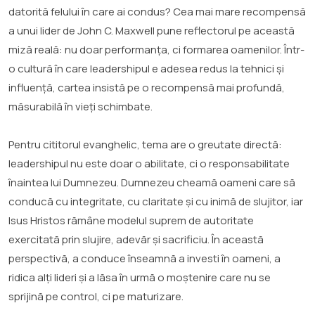
datorită felului în care ai condus? Cea mai mare recompensă
a unui lider de John C. Maxwell pune reflectorul pe această
miză reală: nu doar performanța, ci formarea oamenilor. Într-
o cultură în care leadershipul e adesea redus la tehnici și
influență, cartea insistă pe o recompensă mai profundă,
măsurabilă în vieți schimbate.
Pentru cititorul evanghelic, tema are o greutate directă:
leadershipul nu este doar o abilitate, ci o responsabilitate
înaintea lui Dumnezeu. Dumnezeu cheamă oameni care să
conducă cu integritate, cu claritate și cu inimă de slujitor, iar
Isus Hristos rămâne modelul suprem de autoritate
exercitată prin slujire, adevăr și sacrificiu. În această
perspectivă, a conduce înseamnă a investi în oameni, a
ridica alți lideri și a lăsa în urmă o moștenire care nu se
sprijină pe control, ci pe maturizare.