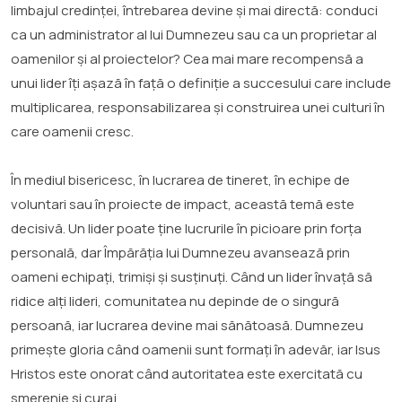
limbajul credinței, întrebarea devine și mai directă: conduci
ca un administrator al lui Dumnezeu sau ca un proprietar al
oamenilor și al proiectelor? Cea mai mare recompensă a
unui lider îți așază în față o definiție a succesului care include
multiplicarea, responsabilizarea și construirea unei culturi în
care oamenii cresc.
În mediul bisericesc, în lucrarea de tineret, în echipe de
voluntari sau în proiecte de impact, această temă este
decisivă. Un lider poate ține lucrurile în picioare prin forța
personală, dar Împărăția lui Dumnezeu avansează prin
oameni echipați, trimiși și susținuți. Când un lider învață să
ridice alți lideri, comunitatea nu depinde de o singură
persoană, iar lucrarea devine mai sănătoasă. Dumnezeu
primește gloria când oamenii sunt formați în adevăr, iar Isus
Hristos este onorat când autoritatea este exercitată cu
smerenie și curaj.