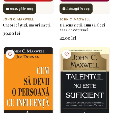
Adaugă în coș
Adaugă în coș
JOHN C. MAXWELL
JOHN C. MAXWELL
Uneori câștigi, uneori înveți.
Dă sens vieții. Cum să alegi
ceea ce contează
39.00 lei
42.00 lei