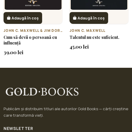
Adaugă în coș
Adaugă în coș
JOHN C. MAXWELL & JIM DORNAN
JOHN C. MAXWELL
Cum să devii o persoană cu
Talentul nu este suficient.
influență
45.00 lei
39.00 lei
Publicăm și distribuim titluri ale autorilor Gold Books — cărți creștine
care transformă vieți.
NEWSLETTER