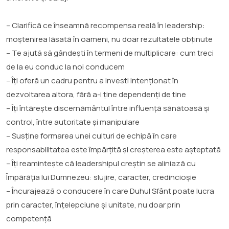
– Clarifică ce înseamnă recompensa reală în leadership:
moștenirea lăsată în oameni, nu doar rezultatele obținute
– Te ajută să gândești în termeni de multiplicare: cum treci
de la eu conduc la noi conducem
– Îți oferă un cadru pentru a investi intenționat în
dezvoltarea altora, fără a-i ține dependenți de tine
– Îți întărește discernământul între influență sănătoasă și
control, între autoritate și manipulare
– Susține formarea unei culturi de echipă în care
responsabilitatea este împărțită și creșterea este așteptată
– Îți reamintește că leadershipul creștin se aliniază cu
Împărăția lui Dumnezeu: slujire, caracter, credincioșie
– Încurajează o conducere în care Duhul Sfânt poate lucra
prin caracter, înțelepciune și unitate, nu doar prin
competență