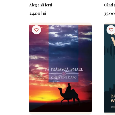
Alege să ierți
Când g
24.00 lei
35.00 