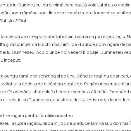
aintea lui Dumnezeu, cu o inimă care caută voia Lui și cu o credinț
 rugăciunea rămâne una dintre cele mai directe forme de ascultare f
Duhului Sfânt.
ilie ca pe o responsabilitate spirituală și ca pe un privilegiu. N
 și răspunde, că El schimbă inimi, că El aduce convingere de păcat
răției lui Dumnezeu. Acolo unde noi vedem blocaje, Dumnezeu ve
u început.
 pentru familie te schimbă și pe tine. Când te rogi, nu doar ceri,
 cuvânt și la dorința de a câștiga conflicte. Rugăciunea matură nu
ze în adevăr și sfințenie în fiecare membru al familiei, începând 
a ei: relație cu Dumnezeu, ascultare de Isus Hristos și dependenț
and ne rugam pentru familiile noastre:
zeu, asupra rugăciunii ca mijloc de a aduce familia sub domnia 