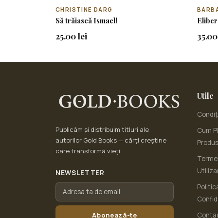
CHRISTINE DARG
BARB
Să trăiască Ismael!
Eliber
25.00 lei
35.00 
Utile
Condiți
Publicăm și distribuim titluri ale
Cum Pl
autorilor Gold Books — cărți creștine
Produ
care transformă vieți.
Termen
Utiliza
NEWSLETTER
Politic
Confid
Abonează-te
Conta