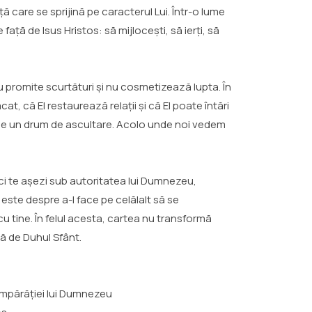
ă care se sprijină pe caracterul Lui. Într-o lume
ață de Isus Hristos: să mijlocești, să ierți, să
u promite scurtături și nu cosmetizează lupta. În
, că El restaurează relații și că El poate întări
de un drum de ascultare. Acolo unde noi vedem
 ci te așezi sub autoritatea lui Dumnezeu,
 este despre a-l face pe celălalt să se
cu tine. În felul acesta, cartea nu transformă
ă de Duhul Sfânt.
Împărăției lui Dumnezeu