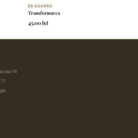
ED SILVOSO
Transformarea
45.00 lei
iacului 16
177
gle