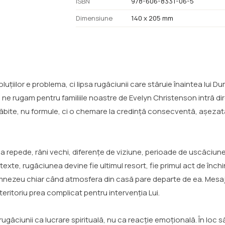
ISBN
978-606-8331-06-5
Dimensiune
140 x 205 mm
luțiilor e problema, ci lipsa rugăciunii care stăruie înaintea lui 
ne rugam pentru familiile noastre de Evelyn Christenson intră di
ăbite, nu formule, ci o chemare la credință consecventă, așezat
rea repede, răni vechi, diferențe de viziune, perioade de uscăciune 
texte, rugăciunea devine fie ultimul resort, fie primul act de închi
umnezeu chiar când atmosfera din casă pare departe de ea. Mesaj
teritoriu prea complicat pentru intervenția Lui.
ugăciunii ca lucrare spirituală, nu ca reacție emoțională. În loc 