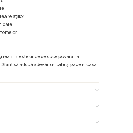
os
are
ea relațiilor
unicare
mptomelor
e
e îți reamintește unde se duce povara: la
ul Sfânt să aducă adevăr, unitate și pace în casa