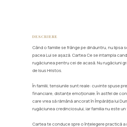
DESCRIERE
Când o familie se frânge pe dinăuntru, nu lipsa so
pacea Lui se așază. Cartea Ce se intampla cand 
rugăciunea pentru cei de acasă. Nu rugăciuni gr
de Isus Hristos.
În familii, tensiunile sunt reale: cuvinte spuse p
financiare, distanțe emoționale. În astfel de con
care vrea să rămână ancorat în Împărăția lui D
rugăciunea credinciosului, iar familia nu este un 
Cartea te conduce spre o înțelegere practică a r