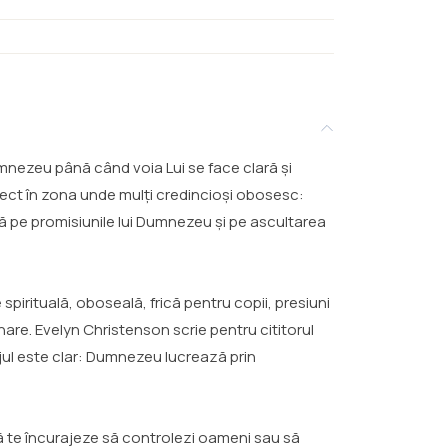
Dumnezeu până când voia Lui se face clară și
rect în zona unde mulți credincioși obosesc:
ă pe promisiunile lui Dumnezeu și pe ascultarea
spirituală, oboseală, frică pentru copii, presiuni
nare. Evelyn Christenson scrie pentru cititorul
ul este clar: Dumnezeu lucrează prin
să te încurajeze să controlezi oameni sau să