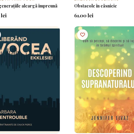
enerațiile aleargă împreună
Obstacole în căsnicie
lei
61.00 lei