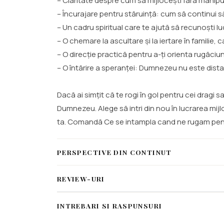
– Claritate despre cum să mijlocești fără manipu
– Încurajare pentru stăruință: cum să continui să
– Un cadru spiritual care te ajută să recunoști l
– O chemare la ascultare și la iertare în familie
– O direcție practică pentru a-ți orienta rugăci
– O întărire a speranței: Dumnezeu nu este distant
Dacă ai simțit că te rogi în gol pentru cei dragi 
Dumnezeu. Alege să intri din nou în lucrarea mijl
ta. Comandă Ce se intampla cand ne rugam pentru 
PERSPECTIVE DIN CONTINUT
REVIEW-URI
INTREBARI SI RASPUNSURI