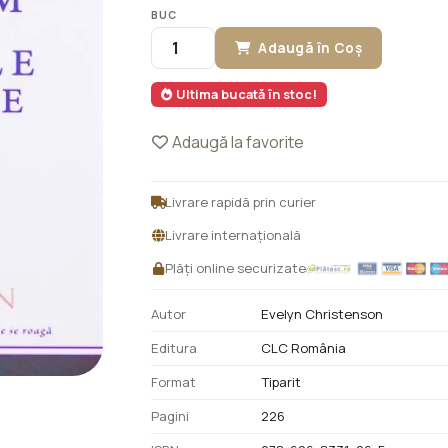
BUC
Adaugă în Coș
Ultima bucată în stoc!
Adaugă la favorite
Livrare rapidă prin curier
Livrare internațională
Plăți online securizate
Autor
Evelyn Christenson
Editura
CLC România
Format
Tiparit
Pagini
226