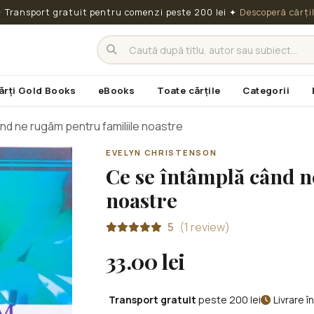
 Transport gratuit pentru comenzi peste 200 lei
✦
Descoperă cărți
ărți Gold Books
eBooks
Toate cărțile
Categorii
nd ne rugăm pentru familiile noastre
EVELYN CHRISTENSON
Ce se întâmplă când n
noastre
5
(1 review)
33.00 lei
Transport gratuit
peste 200 lei
Livrare 