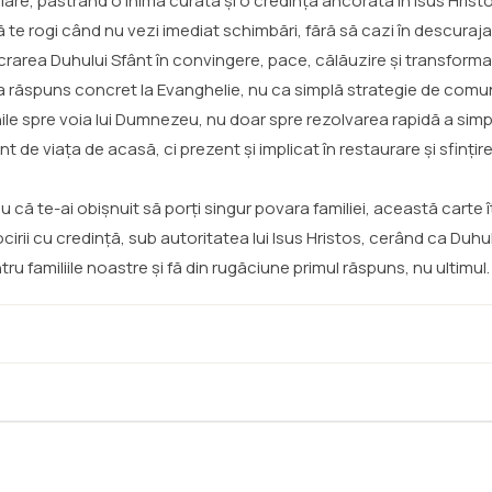
lare, păstrând o inimă curată și o credință ancorată în Isus Hrist
 te rogi când nu vezi imediat schimbări, fără să cazi în descuraj
ucrarea Duhului Sfânt în convingere, pace, călăuzire și transformar
, ca răspuns concret la Evanghelie, nu ca simplă strategie de com
unile spre voia lui Dumnezeu, nu doar spre rezolvarea rapidă a si
 de viața de acasă, ci prezent și implicat în restaurare și sfințir
sau că te-ai obișnuit să porți singur povara familiei, această cart
ocirii cu credință, sub autoritatea lui Isus Hristos, cerând ca Duh
familiile noastre și fă din rugăciune primul răspuns, nu ultimul.