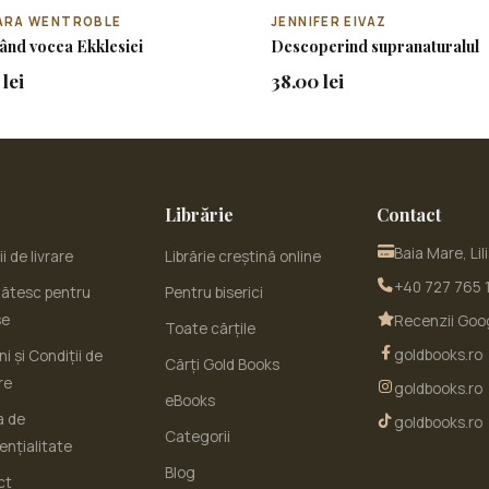
ARA WENTROBLE
JENNIFER EIVAZ
ând vocea Ekklesiei
Descoperind supranaturalul
lei
38.00 lei
Librărie
Contact
Baia Mare, Lil
i de livrare
Librărie creștină online
+40 727 765 
ătesc pentru
Pentru biserici
se
Recenzii Goo
Toate cărțile
goldbooks.ro
i și Condiții de
Cărți Gold Books
re
goldbooks.ro
eBooks
a de
goldbooks.ro
Categorii
ențialitate
Blog
ct