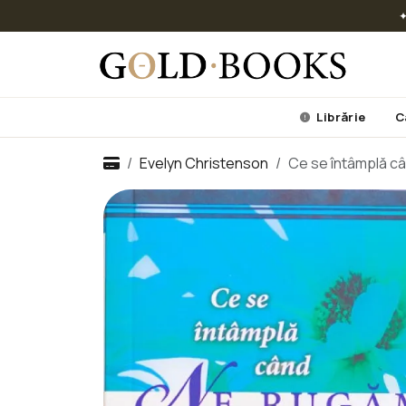
✦
Librărie
C
Evelyn Christenson
Ce se întâmplă câ