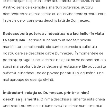
le îmbrățișăm ca pe un semn al lucrării lui Dumnezeu în noi.
Printr-o serie de exemple și mărturii puternice, autorul
demonstrează cum lacrimile au adus vindecare și restaurare
în viețile celor care s-au deschis față de Dumnezeu.
Redescoperă puterea vindecătoare a lacrimilor în viața
ta spirituală.
Lacrimile sunt mai mult decât o simplă
manifestare emoțională; ele sunt o expresie a sufletului
nostru care se deschide către Dumnezeu. În momentele de
pocăință și rugăciune, lacrimile ne ajută să ne conectăm la o
sursă mai profundă de vindecare și restaurare. Ele pot curăța
sufletul, eliberându-ne de povara păcatului și aducându-ne
mai aproape de esența divină.
Întărește-ți relația cu Dumnezeu printr-o inimă
deschisă și smerită.
O inimă deschisă și smerită este cheia
unei relații autentice cu Dumnezeu. Lacrimile sunt simbolul