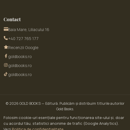
Contact
Baia Mare, Liliacului 16
+40 727 765 177
Recenzii Google
goldbooks.ro
goldbooks.ro
goldbooks.ro
© 2026
GOLD BOOKS
— Editură. Publicăm și distribuim titlurile autorilor
Gold Books.
© 2026 GoldBooks · un serviciu WOW SITE EXPERT SRL · CUI RO30450643 · Str.
Folosim cookie-uri esențiale pentru funcționarea site-ului și, doar
Liliacului nr. 16, Baia Mare, jud. Maramureș
cu acordul tău, statistici anonime de trafic (Google Analytics).
ANPC — Soluționarea Alternativă a Litigiilor (SAL)
Vezi
Politica de confidențialitate
.