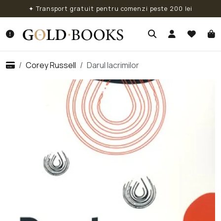
✦ Transport gratuit pentru comenzi peste 200 lei
Corey Russell
Darul lacrimilor