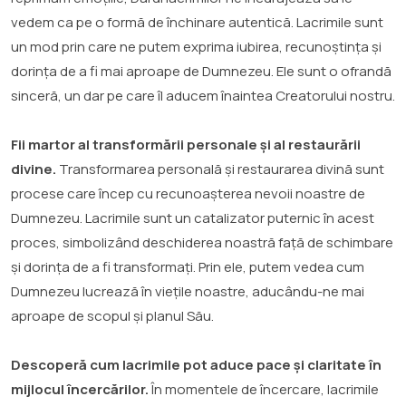
vedem ca pe o formă de închinare autentică. Lacrimile sunt
un mod prin care ne putem exprima iubirea, recunoștința și
dorința de a fi mai aproape de Dumnezeu. Ele sunt o ofrandă
sinceră, un dar pe care îl aducem înaintea Creatorului nostru.
Fii martor al transformării personale și al restaurării
divine.
Transformarea personală și restaurarea divină sunt
procese care încep cu recunoașterea nevoii noastre de
Dumnezeu. Lacrimile sunt un catalizator puternic în acest
proces, simbolizând deschiderea noastră față de schimbare
și dorința de a fi transformați. Prin ele, putem vedea cum
Dumnezeu lucrează în viețile noastre, aducându-ne mai
aproape de scopul și planul Său.
Descoperă cum lacrimile pot aduce pace și claritate în
mijlocul încercărilor.
În momentele de încercare, lacrimile