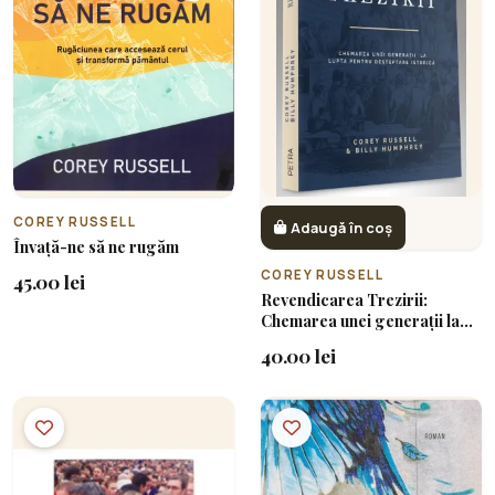
COREY RUSSELL
Adaugă în coș
Învață-ne să ne rugăm
COREY RUSSELL
45.00 lei
Revendicarea Trezirii:
Chemarea unei generații la
lupta pentru deșteptare
40.00 lei
istorică