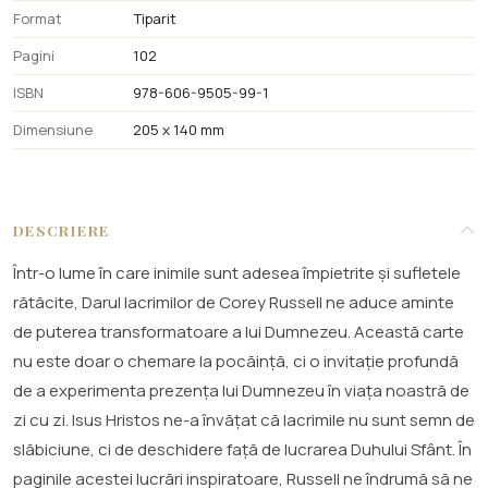
Format
Tiparit
Pagini
102
ISBN
978-606-9505-99-1
Dimensiune
205 x 140 mm
DESCRIERE
Într-o lume în care inimile sunt adesea împietrite și sufletele
rătăcite, Darul lacrimilor de Corey Russell ne aduce aminte
de puterea transformatoare a lui Dumnezeu. Această carte
nu este doar o chemare la pocăință, ci o invitație profundă
de a experimenta prezența lui Dumnezeu în viața noastră de
zi cu zi. Isus Hristos ne-a învățat că lacrimile nu sunt semn de
slăbiciune, ci de deschidere față de lucrarea Duhului Sfânt. În
paginile acestei lucrări inspiratoare, Russell ne îndrumă să ne