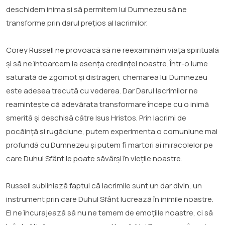
deschidem inima și să permitem lui Dumnezeu să ne
transforme prin darul prețios al lacrimilor.
Corey Russell ne provoacă să ne reexaminăm viața spirituală
și să ne întoarcem la esența credinței noastre. Într-o lume
saturată de zgomot și distrageri, chemarea lui Dumnezeu
este adesea trecută cu vederea. Dar Darul lacrimilor ne
reamintește că adevărata transformare începe cu o inimă
smerită și deschisă către Isus Hristos. Prin lacrimi de
pocăință și rugăciune, putem experimenta o comuniune mai
profundă cu Dumnezeu și putem fi martori ai miracolelor pe
care Duhul Sfânt le poate săvârși în viețile noastre.
Russell subliniază faptul că lacrimile sunt un dar divin, un
instrument prin care Duhul Sfânt lucrează în inimile noastre.
El ne încurajează să nu ne temem de emoțiile noastre, ci să