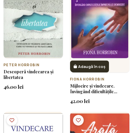
PETER HORROBIN
Adaugă în coș
Descoperă vindecarea și
libertatea
FIONA HORROBIN
Mijlocire și vindecare.
46.00 lei
Învingând dificultățile
împreună cu Dumnezeu. Seria
42.00 lei
'Adevăr și libertate'