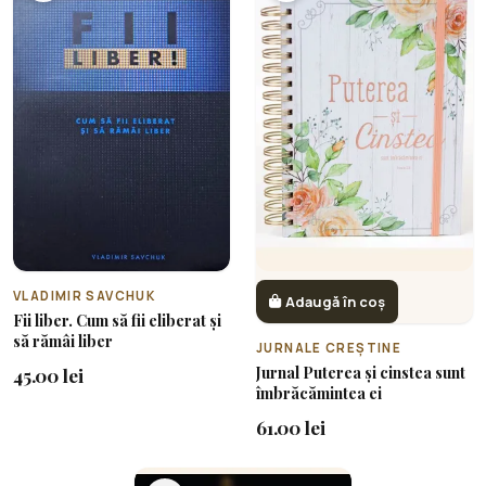
VLADIMIR SAVCHUK
Adaugă în coș
Fii liber. Cum să fii eliberat și
să rămâi liber
JURNALE CREȘTINE
Jurnal Puterea și cinstea sunt
45.00 lei
îmbrăcămintea ei
61.00 lei