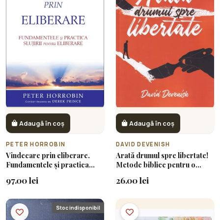
Adaugă în coș
Adaugă în coș
PETER HORROBIN
DAVID DEVENISH
Vindecare prin eliberare.
Arată drumul spre libertate!
Fundamentele și practica
Metode biblice pentru o
slujirii de eliberare
consiliere eficientă
97.00 lei
26.00 lei
Stoc indisponibil