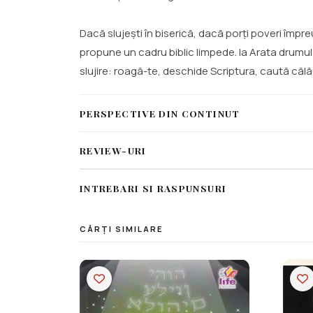
Dacă slujești în biserică, dacă porți poveri împre
propune un cadru biblic limpede. Ia Arata drumul
slujire: roagă-te, deschide Scriptura, caută căl
PERSPECTIVE DIN CONTINUT
REVIEW-URI
INTREBARI SI RASPUNSURI
CĂRȚI SIMILARE