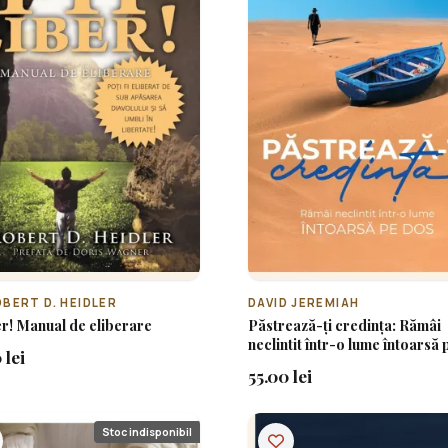
OBERT D. HEIDLER
DAVID JEREMIAH
ber! Manual de eliberare
Păstrează-ți credința: Rămâi
neclintit într-o lume întoarsă
 lei
55.00 lei
Stoc indisponibil