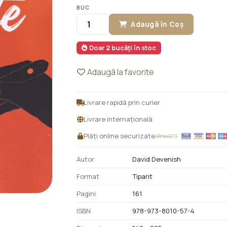
BUC
Adaugă în Coș
Doar 2 bucăți în stoc
Adaugă la favorite
Livrare rapidă prin curier
Livrare internațională
Plăți online securizate
Autor
David Devenish
Format
Tiparit
Pagini
161
ISBN
978-973-8010-57-4