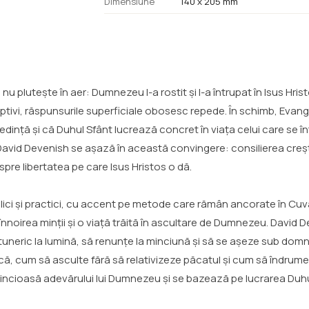
Dimensiune
140 x 205 mm
l nu plutește în aer: Dumnezeu l-a rostit și l-a întrupat în Isus Hri
 captivi, răspunsurile superficiale obosesc repede. În schimb, Eva
dință și că Duhul Sfânt lucrează concret în viața celui care se î
David Devenish se așază în această convingere: consilierea crești
 spre libertatea pe care Isus Hristos o dă.
lici și practici, cu accent pe metode care rămân ancorate în Cuvân
, înnoirea minții și o viață trăită în ascultare de Dumnezeu. Davi
neric la lumină, să renunțe la minciună și să se așeze sub domnia 
scă, cum să asculte fără să relativizeze păcatul și cum să îndru
dincioasă adevărului lui Dumnezeu și se bazează pe lucrarea Duhu