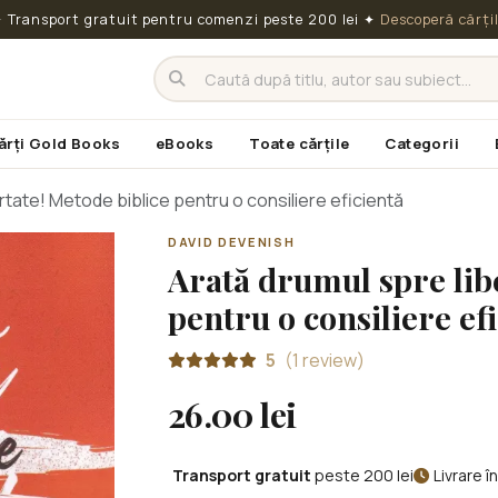
 Transport gratuit pentru comenzi peste 200 lei
✦
Descoperă cărți
ărți Gold Books
eBooks
Toate cărțile
Categorii
rtate! Metode biblice pentru o consiliere eficientă
DAVID DEVENISH
Arată drumul spre lib
pentru o consiliere ef
5
(1 review)
26.00 lei
Transport gratuit
peste 200 lei
Livrare 