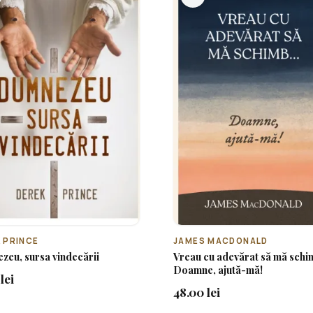
 PRINCE
JAMES MACDONALD
eu, sursa vindecării
Vreau cu adevărat să mă schim
Doamne, ajută-mă!
lei
48.00 lei