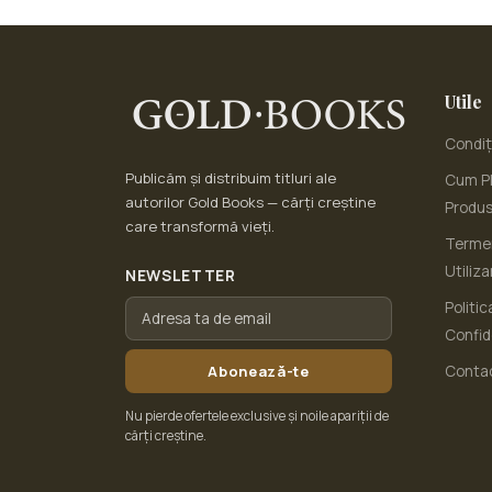
Utile
Condiți
Publicăm și distribuim titluri ale
Cum Pl
autorilor Gold Books — cărți creștine
Produ
care transformă vieți.
Termen
Utiliza
NEWSLETTER
Politic
Confid
Abonează-te
Conta
Nu pierde ofertele exclusive și noile apariții de
cărți creștine.