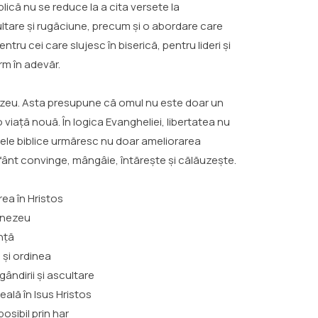
lică nu se reduce la a cita versete la
cultare și rugăciune, precum și o abordare care
 cei care slujesc în biserică, pentru lideri și
rm în adevăr.
mnezeu. Asta presupune că omul nu este doar un
iață nouă. În logica Evangheliei, libertatea nu
dele biblice urmăresc nu doar ameliorarea
 Sfânt convinge, mângâie, întărește și călăuzește.
rea în Hristos
umnezeu
nță
 și ordinea
ândirii și ascultare
ală în Isus Hristos
osibil prin har