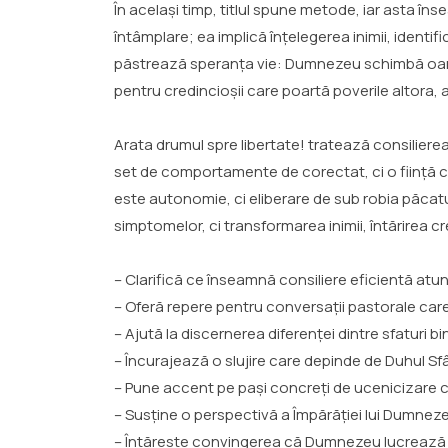
În același timp, titlul spune metode, iar asta în
întâmplare; ea implică înțelegerea inimii, identi
păstrează speranța vie: Dumnezeu schimbă oameni.
pentru credincioșii care poartă poverile altora, a
Arata drumul spre libertate! tratează consiliere
set de comportamente de corectat, ci o ființă c
este autonomie, ci eliberare de sub robia păcatu
simptomelor, ci transformarea inimii, întărirea c
– Clarifică ce înseamnă consiliere eficientă atun
– Oferă repere pentru conversații pastorale car
– Ajută la discernerea diferenței dintre sfaturi 
– Încurajează o slujire care depinde de Duhul Sf
– Pune accent pe pași concreți de ucenicizare car
– Susține o perspectivă a Împărăției lui Dumnez
– Întărește convingerea că Dumnezeu lucrează în p