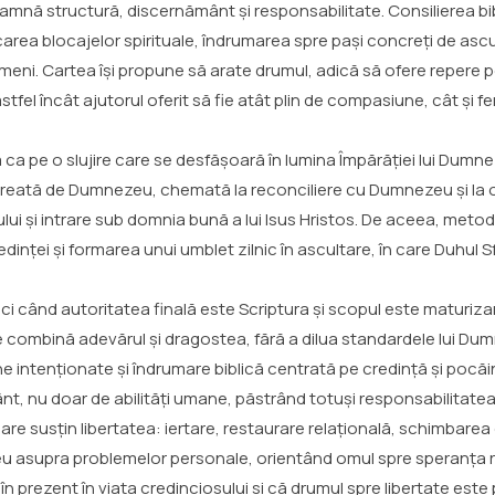
seamnă structură, discernământ și responsabilitate. Consilierea bib
ficarea blocajelor spirituale, îndrumarea spre pași concreți de as
 Cartea își propune să arate drumul, adică să ofere repere pentru
stfel încât ajutorul oferit să fie atât plin de compasiune, cât și fe
a ca pe o slujire care se desfășoară în lumina Împărăției lui Du
reată de Dumnezeu, chemată la reconciliere cu Dumnezeu și la o v
lui și intrare sub domnia bună a lui Isus Hristos. De aceea, meto
redinței și formarea unui umblet zilnic în ascultare, în care Duhul
ci când autoritatea finală este Scriptura și scopul este maturiza
e combină adevărul și dragostea, fără a dilua standardele lui D
bine intenționate și îndrumare biblică centrată pe credință și pocăi
ânt, nu doar de abilități umane, păstrând totuși responsabilitatea
e susțin libertatea: iertare, restaurare relațională, schimbarea g
eu asupra problemelor personale, orientând omul spre speranța re
rezent în viața credinciosului și că drumul spre libertate este p