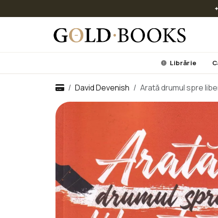
✦
Librărie
C
David Devenish
Arată drumul spre libe