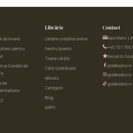
Librărie
Contact
Baia Mare, Lil
i de livrare
Librărie creștină online
+40 727 765 
ătesc pentru
Pentru biserici
se
Recenzii Goo
Toate cărțile
goldbooks.ro
i și Condiții de
Cărți Gold Books
re
goldbooks.ro
eBooks
a de
goldbooks.ro
Categorii
ențialitate
Blog
ct
ANPC