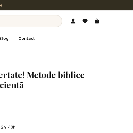
le
Blog
Contact
ertate! Metode biblice
icientă
în 24-48h