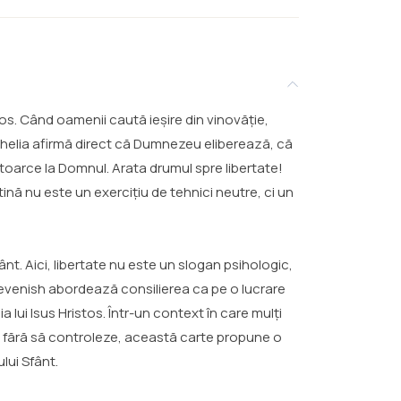
stos. Când oamenii caută ieșire din vinovăție,
nghelia afirmă direct că Dumnezeu eliberează, că
ntoarce la Domnul. Arata drumul spre libertate!
nă nu este un exercițiu de tehnici neutre, ci un
t. Aici, libertate nu este un slogan psihologic,
d Devenish abordează consilierea ca pe o lucrare
lui Isus Hristos. Într-un context în care mulți
me fără să controleze, această carte propune o
lui Sfânt.