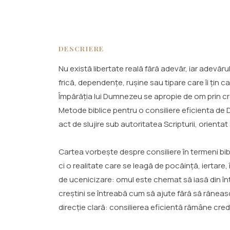
DESCRIERE
Nu există libertate reală fără adevăr, iar adevăru
frică, dependențe, rușine sau tipare care îi țin
Împărăția lui Dumnezeu se apropie de om prin cre
Metode biblice pentru o consiliere eficienta de 
act de slujire sub autoritatea Scripturii, orientat
Cartea vorbește despre consiliere în termeni bib
ci o realitate care se leagă de pocăință, iertare
de ucenicizare: omul este chemat să iasă din întu
creștini se întreabă cum să ajute fără să rănea
direcție clară: consilierea eficientă rămâne cre