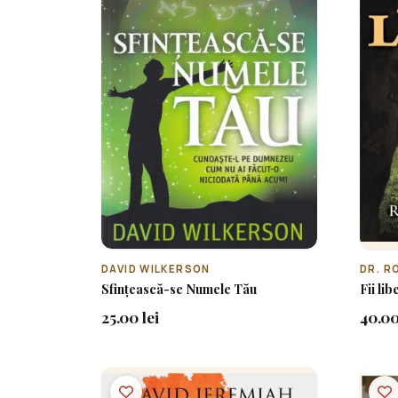
DAVID WILKERSON
DR. R
Sfințească-se Numele Tău
Fii li
25.00 lei
40.00