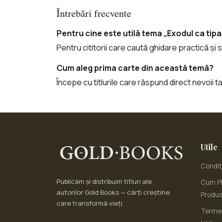
Întrebări frecvente
Pentru cine este utilă tema „Exodul ca tip
Pentru cititorii care caută ghidare practică și s
Cum aleg prima carte din această temă?
Începe cu titlurile care răspund direct nevoii 
Utile
Condiți
Publicăm și distribuim titluri ale
Cum Pl
autorilor Gold Books — cărți creștine
Produ
care transformă vieți.
Termen