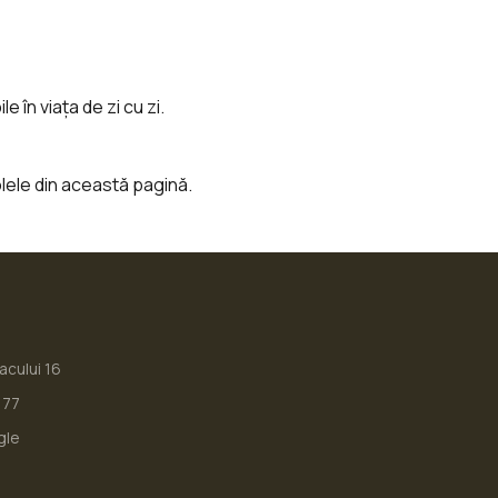
e în viața de zi cu zi.
olele din această pagină.
iacului 16
177
gle