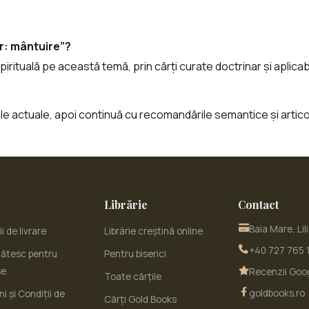
ar: mântuire”?
pirituală pe această temă, prin cărți curate doctrinar și aplicabil
tale actuale, apoi continuă cu recomandările semantice și artic
Librărie
Contact
Baia Mare, Lil
i de livrare
Librărie creștină online
+40 727 765 
ătesc pentru
Pentru biserici
se
Recenzii Goo
Toate cărțile
goldbooks.ro
i și Condiții de
Cărți Gold Books