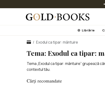
✦
Librărie
C
Exodul ca tipar: mântuire
Tema: Exodul ca tipar: m
Tema „Exodul ca tipar: mântuire” grupează cărț
contextul tău.
Cărți recomandate