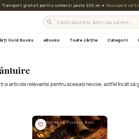
 Transport gratuit pentru comenzi peste 200 lei
✦
Descoperă cărți
ărți Gold Books
eBooks
Toate cărțile
Categorii
ântuire
i și articole relevante pentru aceeași nevoie, astfel încât să 