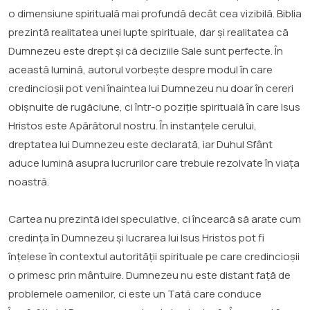
o dimensiune spirituală mai profundă decât cea vizibilă. Biblia
prezintă realitatea unei lupte spirituale, dar și realitatea că
Dumnezeu este drept și că deciziile Sale sunt perfecte. În
această lumină, autorul vorbește despre modul în care
credincioșii pot veni înaintea lui Dumnezeu nu doar în cereri
obișnuite de rugăciune, ci într-o poziție spirituală în care Isus
Hristos este Apărătorul nostru. În instanțele cerului,
dreptatea lui Dumnezeu este declarată, iar Duhul Sfânt
aduce lumină asupra lucrurilor care trebuie rezolvate în viața
noastră.
Cartea nu prezintă idei speculative, ci încearcă să arate cum
credința în Dumnezeu și lucrarea lui Isus Hristos pot fi
înțelese în contextul autorității spirituale pe care credincioșii
o primesc prin mântuire. Dumnezeu nu este distant față de
problemele oamenilor, ci este un Tată care conduce