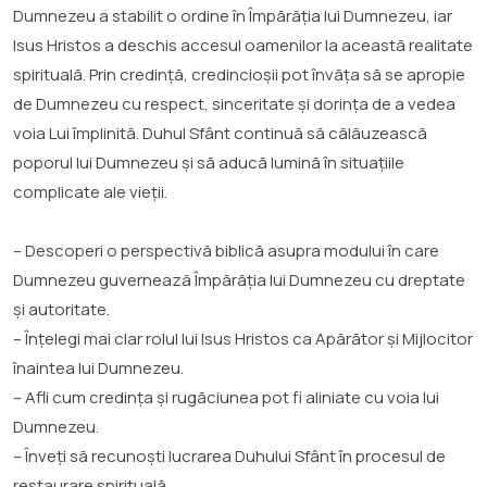
Dumnezeu a stabilit o ordine în Împărăția lui Dumnezeu, iar
Isus Hristos a deschis accesul oamenilor la această realitate
spirituală. Prin credință, credincioșii pot învăța să se apropie
de Dumnezeu cu respect, sinceritate și dorința de a vedea
voia Lui împlinită. Duhul Sfânt continuă să călăuzească
poporul lui Dumnezeu și să aducă lumină în situațiile
complicate ale vieții.
– Descoperi o perspectivă biblică asupra modului în care
Dumnezeu guvernează Împărăția lui Dumnezeu cu dreptate
și autoritate.
– Înțelegi mai clar rolul lui Isus Hristos ca Apărător și Mijlocitor
înaintea lui Dumnezeu.
– Afli cum credința și rugăciunea pot fi aliniate cu voia lui
Dumnezeu.
– Înveți să recunoști lucrarea Duhului Sfânt în procesul de
restaurare spirituală.