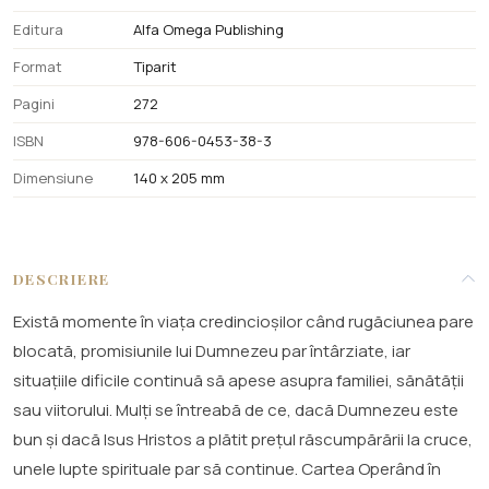
Editura
Alfa Omega Publishing
Format
Tiparit
Pagini
272
ISBN
978-606-0453-38-3
Dimensiune
140 x 205 mm
DESCRIERE
Există momente în viața credincioșilor când rugăciunea pare
blocată, promisiunile lui Dumnezeu par întârziate, iar
situațiile dificile continuă să apese asupra familiei, sănătății
sau viitorului. Mulți se întreabă de ce, dacă Dumnezeu este
bun și dacă Isus Hristos a plătit prețul răscumpărării la cruce,
unele lupte spirituale par să continue. Cartea Operând în