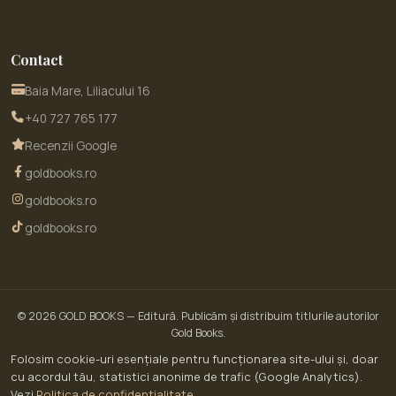
Contact
Baia Mare, Liliacului 16
+40 727 765 177
Recenzii Google
goldbooks.ro
goldbooks.ro
goldbooks.ro
© 2026
GOLD BOOKS
— Editură. Publicăm și distribuim titlurile autorilor
Gold Books.
© 2026 GoldBooks · un serviciu WOW SITE EXPERT SRL · CUI RO30450643 · Str.
Folosim cookie-uri esențiale pentru funcționarea site-ului și, doar
Liliacului nr. 16, Baia Mare, jud. Maramureș
cu acordul tău, statistici anonime de trafic (Google Analytics).
ANPC — Soluționarea Alternativă a Litigiilor (SAL)
Vezi
Politica de confidențialitate
.