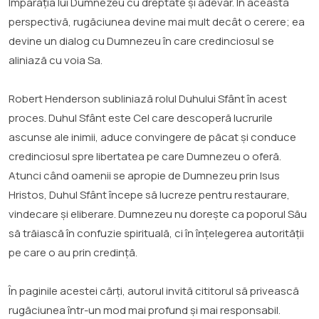
Împărăția lui Dumnezeu cu dreptate și adevăr. În această
perspectivă, rugăciunea devine mai mult decât o cerere; ea
devine un dialog cu Dumnezeu în care credinciosul se
aliniază cu voia Sa.
Robert Henderson subliniază rolul Duhului Sfânt în acest
proces. Duhul Sfânt este Cel care descoperă lucrurile
ascunse ale inimii, aduce convingere de păcat și conduce
credinciosul spre libertatea pe care Dumnezeu o oferă.
Atunci când oamenii se apropie de Dumnezeu prin Isus
Hristos, Duhul Sfânt începe să lucreze pentru restaurare,
vindecare și eliberare. Dumnezeu nu dorește ca poporul Său
să trăiască în confuzie spirituală, ci în înțelegerea autorității
pe care o au prin credință.
În paginile acestei cărți, autorul invită cititorul să privească
rugăciunea într-un mod mai profund și mai responsabil.