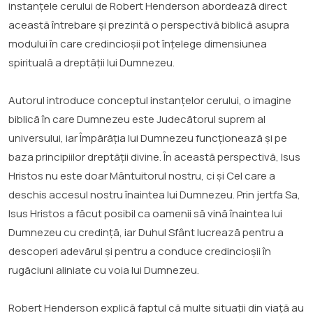
instanțele cerului de Robert Henderson abordează direct
această întrebare și prezintă o perspectivă biblică asupra
modului în care credincioșii pot înțelege dimensiunea
spirituală a dreptății lui Dumnezeu.
Autorul introduce conceptul instanțelor cerului, o imagine
biblică în care Dumnezeu este Judecătorul suprem al
universului, iar Împărăția lui Dumnezeu funcționează și pe
baza principiilor dreptății divine. În această perspectivă, Isus
Hristos nu este doar Mântuitorul nostru, ci și Cel care a
deschis accesul nostru înaintea lui Dumnezeu. Prin jertfa Sa,
Isus Hristos a făcut posibil ca oamenii să vină înaintea lui
Dumnezeu cu credință, iar Duhul Sfânt lucrează pentru a
descoperi adevărul și pentru a conduce credincioșii în
rugăciuni aliniate cu voia lui Dumnezeu.
Robert Henderson explică faptul că multe situații din viață au