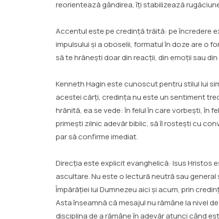
reorientează gândirea, îți stabilizează rugăciune
Accentul este pe credință trăită: pe încredere e
impulsului și a oboselii, formatul în doze are o f
să te hrănești doar din reacții, din emoții sau d
Kenneth Hagin este cunoscut pentru stilul lui sim
acestei cărți, credința nu este un sentiment trec
hrănită, ea se vede: în felul în care vorbești, în f
primești zilnic adevăr biblic, să îl rostești cu co
par să confirme imediat.
Direcția este explicit evanghelică: Isus Hristos 
ascultare. Nu este o lectură neutră sau general sp
Împărăției lui Dumnezeu aici și acum, prin credin
Asta înseamnă că mesajul nu rămâne la nivel de idei
disciplina de a rămâne în adevăr atunci când eșt