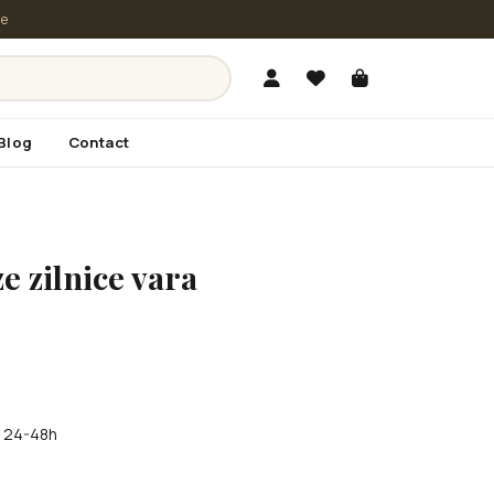
le
Blog
Contact
e zilnice vara
în 24-48h