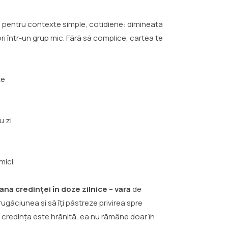
 și pentru contexte simple, cotidiene: dimineața
ri într-un grup mic. Fără să complice, cartea te
te
u zi
ă
 mici
ana credinței în doze zilnice – vara
de
ugăciunea și să îți păstreze privirea spre
d credința este hrănită, ea nu rămâne doar în