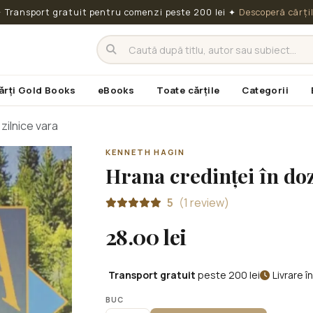
 Transport gratuit pentru comenzi peste 200 lei
✦
Descoperă cărți
ărți Gold Books
eBooks
Toate cărțile
Categorii
zilnice vara
KENNETH HAGIN
Hrana credinței în doz
5
(1 review)
28.00 lei
Transport gratuit
peste 200 lei
Livrare 
BUC