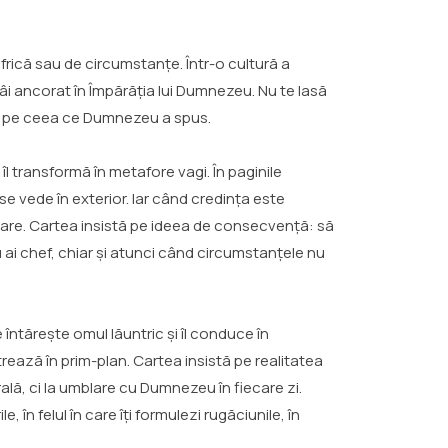
frică sau de circumstanțe. Într-o cultură a
ămâi ancorat în Împărăția lui Dumnezeu. Nu te lasă
rile pe ceea ce Dumnezeu a spus.
l transformă în metafore vagi. În paginile
se vede în exterior. Iar când credința este
grijorare. Cartea insistă pe ideea de consecvență: să
 nu ai chef, chiar și atunci când circumstanțele nu
 întărește omul lăuntric și îl conduce în
trează în prim-plan. Cartea insistă pe realitatea
rală, ci la umblare cu Dumnezeu în fiecare zi.
 în felul în care îți formulezi rugăciunile, în