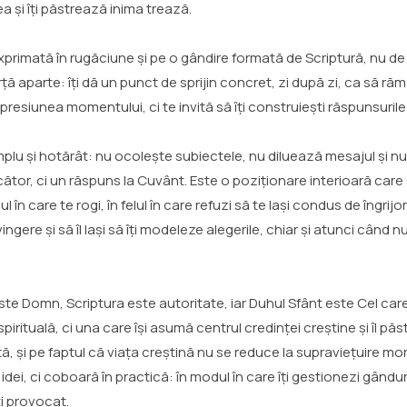
a și îți păstrează inima trează.
xprimată în rugăciune și pe o gândire formată de Scriptură, nu de 
orță aparte: îți dă un punct de sprijin concret, zi după zi, ca să r
in presiunea momentului, ci te invită să îți construiești răspunsu
plu și hotărât: nu ocolește subiectele, nu diluează mesajul și nu î
ător, ci un răspuns la Cuvânt. Este o poziționare interioară care 
elul în care te rogi, în felul în care refuzi să te lași condus de în
nvingere și să îl lași să îți modeleze alegerile, chiar și atunci când
este Domn, Scriptura este autoritate, iar Duhul Sfânt este Cel care
irituală, ci una care își asumă centrul credinței creștine și îl păs
ță, și pe faptul că viața creștină nu se reduce la supraviețuire mo
, ci coboară în practică: în modul în care îți gestionezi gândurile,
i provocat.