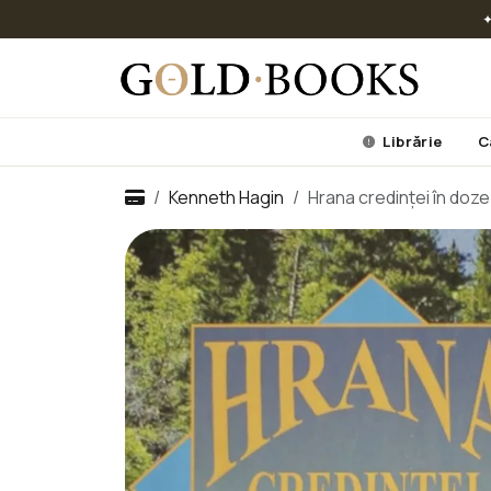
✦
Librărie
C
Kenneth Hagin
Hrana credinței în doze 