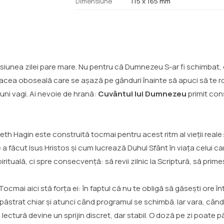
Dimensiune
115 x 165 mm
resiunea zilei pare mare. Nu pentru că Dumnezeu S-ar fi schimbat, 
 de acea oboseală care se așază pe gânduri înainte să apuci să te r
uni vagi. Ai nevoie de hrană:
Cuvântul lui Dumnezeu
primit cons
th Hagin este construită tocmai pentru acest ritm al vieții reale
 făcut Isus Hristos și cum lucrează Duhul Sfânt în viața celui care
ituală, ci spre consecvență: să revii zilnic la Scriptură, să primeșt
. Tocmai aici stă forța ei: în faptul că nu te obligă să găsești or
fi păstrat chiar și atunci când programul se schimbă. Iar vara, când 
 lectură devine un sprijin discret, dar stabil. O doză pe zi poate pă