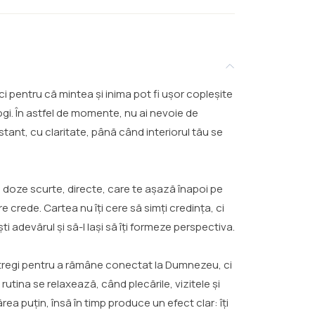
ci pentru că mintea și inima pot fi ușor copleșite
ogi. În astfel de momente, nu ai nevoie de
tant, cu claritate, până când interiorul tău se
: doze scurte, directe, care te așază înapoi pe
 crede. Cartea nu îți cere să simți credința, ci
i adevărul și să-l lași să îți formeze perspectiva.
e întregi pentru a rămâne conectat la Dumnezeu, ci
rutina se relaxează, când plecările, vizitele și
rea puțin, însă în timp produce un efect clar: îți