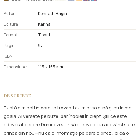
Autor
Kenneth Hagin
Editura
Karina
Format
Tiparit
Pagini
97
ISBN
Dimensiune
115 x 165 mm
DESCRIERE
Există dimineți în care te trezești cu mintea plină și cu inima
goală. Ai versete pe buze, dar îndoieli în piept. Știi ce este
adevărat despre Dumnezeu, însă ai nevoie ca adevărul să te
prindă din nou—nu ca o informație pe care o bifezi, ci ca o