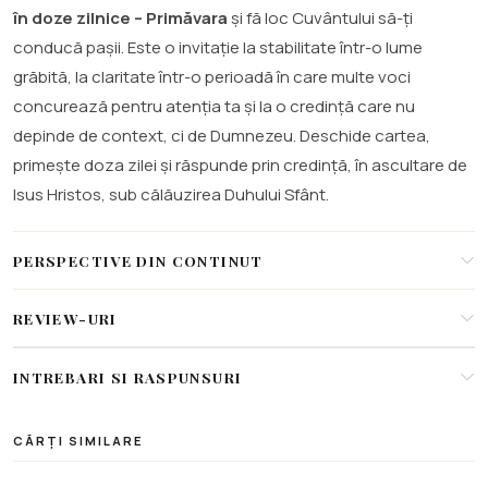
în doze zilnice – Primăvara
și fă loc Cuvântului să-ți
conducă pașii. Este o invitație la stabilitate într-o lume
grăbită, la claritate într-o perioadă în care multe voci
concurează pentru atenția ta și la o credință care nu
depinde de context, ci de Dumnezeu. Deschide cartea,
primește doza zilei și răspunde prin credință, în ascultare de
Isus Hristos, sub călăuzirea Duhului Sfânt.
PERSPECTIVE DIN CONTINUT
REVIEW-URI
INTREBARI SI RASPUNSURI
CĂRȚI SIMILARE