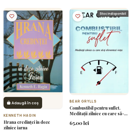
Stoc indisponibil
BEAR GRYLLS
Adaugă în coș
Combustibil pentru suflet.
Meditații zilnice cu care să-ți
KENNETH HAGIN
alimentezi viața
Hrana credinței în doze
65.00 lei
zilnice iarna