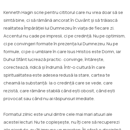
Kenneth Hagin scrie pentru cititorul care nu vrea doar să se
simtă bine, ci să rămână ancorat în Cuvânt și să trăiască
realitatea Împărăției lui Dumnezeu în viața de fiecare zi.
Accentul nu cade pe impresii, ci pe credință. Nu pe optimism,
ci pe convingeri formate în prezența lui Dumnezeu. Nu pe
formule, ci pe o umblare în care Isus Hristos este Domn, iar
Duhul Sfânt lucrează practic: convinge, întărește,
corectează, ridică și îndrumă. Într-o cultură în care
spiritualitatea este adesea redusă la stare, cartea te
cheamă la substanță: la o credință care se vede, care
rezistă, care rămâne stabilă când ești obosit, când ești
provocat sau când nu ai răspunsuri imediate.
Formatul zilnic este unul dintre cele mai mari atuuri ale
acestei lecturi. Nu te copleșește, nu îți cere să recuperezi
zile pierdute, nu îți impune un maraton. Îți oferă o disciplină