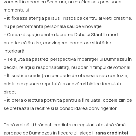
vorbești în acord cu Scriptura, nu cu frica sau presiunea
momentului
– Îți fixează atenția pe Isus Hristos ca centru al vieții creștine,
nu pe performanță personală sau pe vinovăție
– Creează spațiu pentru lucrarea Duhului Sfânt în mod
practic: călăuzire, convingere, corectare și întărire
interioară
– Te ajută să păstrezi perspectiva Împărăției lui Dumnezeu în
decizii, relații și responsabilități, nu doar în timpul devoțional
– Îți susține credința în perioade de oboseală sau confuzie,
printr-o expunere repetată la adevăruri biblice formulate
direct
– Îți oferă o lectură potrivită pentru a fi reluată: dozele zilnice
se pretează la recitire și la consolidarea convingerilor
Dacă vrei să-ți hrănești credința cu regularitate și să rămâi
aproape de Dumnezeu în fiecare zi, alege
Hrana credinței