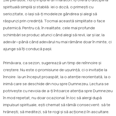
spirituală simplă și stabilă: iei o doză, o primești cu
seriozitate, o lași să-ți modeleze gândirea și alegi să
răspunzi prin credință. Tocmai această simplitate o face
puternică. Pentru că, în realitate, cele mai profunde
schimbări se produc atunci când alegi să revii, iar și iar, la
adevăr—până când adevărul nu mai rămâne doar în minte, ci
ajunge să îți conducă pașii.
Primăvara, ca sezon, sugerează un timp de reînnoire și
creștere. Nu este o promisiune de ușurință, ci o invitație la
înnoire: la un început proaspăt, la o atenție reorientată, la o
inimă care se deschide din nou spre Dumnezeu. Lectura se
potrivește cu nevoia de a-ți întoarce atenția spre Dumnezeu
în mod repetat, nu doar ocazional. În loc să alergi după
impulsuri spirituale, ești chemat să rămâi consecvent: să te
hrănești, să meditezi, să te rogi și să acționezi în ascultare.