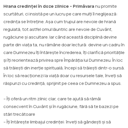
Hrana credinței în doze zilnice – Primăvara
nu promite
scurtături, ci insistă pe un lucru pe care mulți îl neglijează:
credința se întreține. Așa cum trupul are nevoie de hrană
regulată, tot astfel omul lăuntric are nevoie de Cuvânt,
rugăciune și ascultare. Iar când această disciplină devine
parte din viața ta, nu rămâne doar lectură: devine un cadru în
care Dumnezeu îți întărește încrederea, îți clarifică prioritățile
și îți reorientează privirea spre Împărăția lui Dumnezeu. În loc
să trăiești din inerție spirituală, începi să trăiești dintr-o sursă.
În loc să reacționezi la viață doar cu resursele tale, înveți să
răspunzi cu credință, sprijinit pe ceea ce Dumnezeu a spus.
– Îți oferă un ritm zilnic clar, care te ajută să rămâi
consecvent în Cuvânt și în rugăciune, fără să te bazezi pe
stări trecătoare
– Îți întărește limbajul credinței: înveți să gândești și să