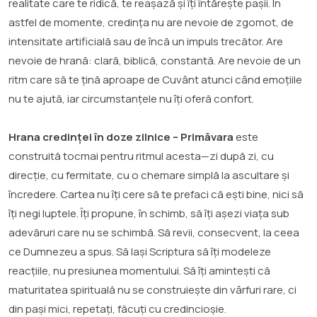
realitate care te ridică, te reașază și îți întărește pașii. În
astfel de momente, credința nu are nevoie de zgomot, de
intensitate artificială sau de încă un impuls trecător. Are
nevoie de hrană: clară, biblică, constantă. Are nevoie de un
ritm care să te țină aproape de Cuvânt atunci când emoțiile
nu te ajută, iar circumstanțele nu îți oferă confort.
Hrana credinței în doze zilnice – Primăvara
este
construită tocmai pentru ritmul acesta—zi după zi, cu
direcție, cu fermitate, cu o chemare simplă la ascultare și
încredere. Cartea nu îți cere să te prefaci că ești bine, nici să
îți negi luptele. Îți propune, în schimb, să îți așezi viața sub
adevăruri care nu se schimbă. Să revii, consecvent, la ceea
ce Dumnezeu a spus. Să lași Scriptura să îți modeleze
reacțiile, nu presiunea momentului. Să îți amintești că
maturitatea spirituală nu se construiește din vârfuri rare, ci
din pași mici, repetați, făcuți cu credincioșie.