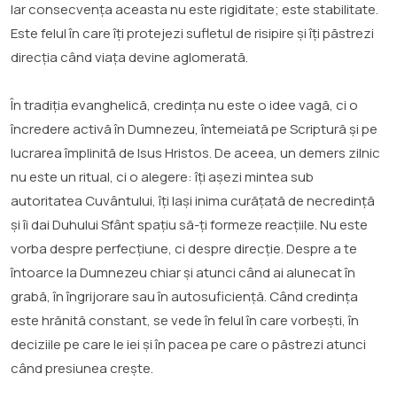
Iar consecvența aceasta nu este rigiditate; este stabilitate.
Este felul în care îți protejezi sufletul de risipire și îți păstrezi
direcția când viața devine aglomerată.
În tradiția evanghelică, credința nu este o idee vagă, ci o
încredere activă în Dumnezeu, întemeiată pe Scriptură și pe
lucrarea împlinită de Isus Hristos. De aceea, un demers zilnic
nu este un ritual, ci o alegere: îți așezi mintea sub
autoritatea Cuvântului, îți lași inima curățată de necredință
și îi dai Duhului Sfânt spațiu să-ți formeze reacțiile. Nu este
vorba despre perfecțiune, ci despre direcție. Despre a te
întoarce la Dumnezeu chiar și atunci când ai alunecat în
grabă, în îngrijorare sau în autosuficiență. Când credința
este hrănită constant, se vede în felul în care vorbești, în
deciziile pe care le iei și în pacea pe care o păstrezi atunci
când presiunea crește.