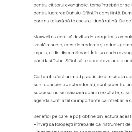
pentru cititorul evanghelic, tema întrebărilor se
pentru lucrarea Duhului Sfânt în conștiință. Dum
care nu te lasă să te ascunzi după rutină: De c
Maxwell nu cere să devii un interogatoriu ambulant
iveală resurse, cresc încrederea și reduc zgomot
impuls, ci din discernământ. Într-un cadru evang
când lași Duhul Sfânt să te corecteze acolo unde
Cartea îți oferă un mod practic de a te uita la con
sunt doar pentru subordonați; sunt și pentru tine:
succesul nu se măsoară doar în rezultate, ci și în cr
agenda sunt la fel de importante ca întrebările 
Beneficii pe care le poți obține din lectura aceste
– Înveți să folosești întrebările ca instrument d