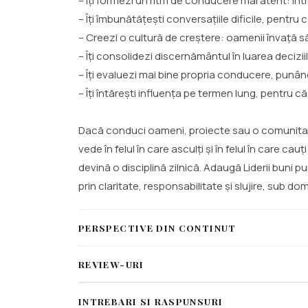
– Îți formezi un ritm de conducere mai atent: într
– Îți îmbunătățești conversațiile dificile, pentru 
– Creezi o cultură de creștere: oamenii învață s
– Îți consolidezi discernământul în luarea deciz
– Îți evaluezi mai bine propria conducere, punân
– Îți întărești influența pe termen lung, pentru 
Dacă conduci oameni, proiecte sau o comunitate,
vede în felul în care asculți și în felul în care 
devină o disciplină zilnică. Adaugă Liderii buni 
prin claritate, responsabilitate și slujire, sub dom
PERSPECTIVE DIN CONTINUT
REVIEW-URI
INTREBARI SI RASPUNSURI