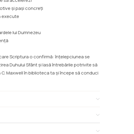
nte să accelerezi
motive și pași concreți
să execute
dardele lui Dumnezeu
dență
care Scriptura o confirmă: înțelepciunea se
rea Duhului Sfânt și lasă întrebările potrivite să
n C. Maxwell în biblioteca ta și începe să conduci