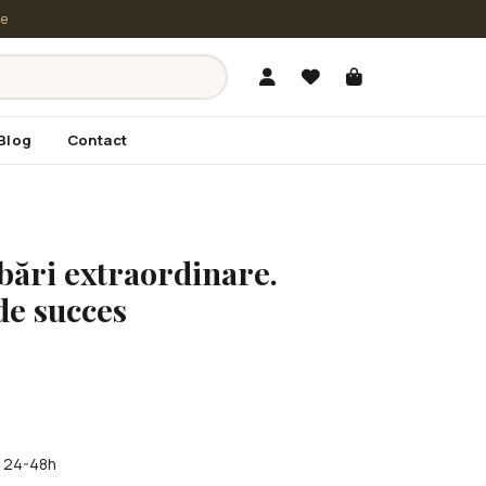
le
Blog
Contact
bări extraordinare.
de succes
în 24-48h