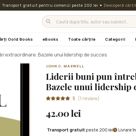
 Transport gratuit pentru comenzi peste 200 lei
✦
Descoperă cărți
ărți Gold Books
eBooks
Toate cărțile
Categorii
bări extraordinare. Bazele unui lidership de succes
JOHN C. MAXWELL
Liderii buni pun între
Bazele unui lidership 
5
(1 review)
42.00 lei
Transport gratuit
peste 200 lei
Livrare 