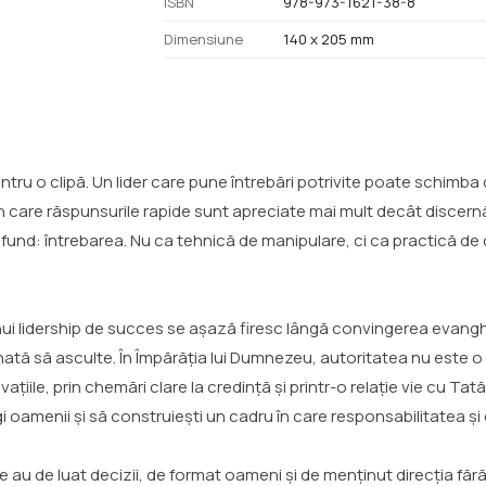
ISBN
978-973-1621-38-8
Dimensiune
140 x 205 mm
ru o clipă. Un lider care pune întrebări potrivite poate schimba 
în care răspunsurile rapide sunt apreciate mai mult decât discern
ofund: întrebarea. Nu ca tehnică de manipulare, ci ca practică de
 unui lidership de succes se așază firesc lângă convingerea evan
ă să asculte. În Împărăția lui Dumnezeu, autoritatea nu este o sc
ațiile, prin chemări clare la credință și printr-o relație vie cu Ta
gi oamenii și să construiești un cadru în care responsabilitatea și
e au de luat decizii, de format oameni și de menținut direcția fără 