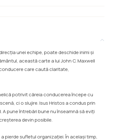
direcția unei echipe, poate deschide inimi și
ământul, această carte a lui John C. Maxwell
 conducere care caută claritate,
ghelică potrivit căreia conducerea începe cu
enă, ci o slujire. Isus Hristos a condus prin
tăl. A pune întrebări bune nu înseamnă să eviți
 creșterea devin posibile.
a pierde sufletul organizației. În același timp,