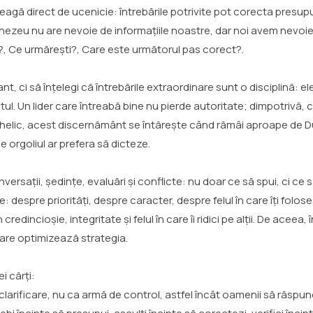
 leagă direct de ucenicie: întrebările potrivite pot corecta presup
nezeu nu are nevoie de informațiile noastre, dar noi avem nevoie d
e?, Ce urmărești?, Care este următorul pas corect?.
, ci să înțelegi că întrebările extraordinare sunt o disciplină: ele
ul. Un lider care întreabă bine nu pierde autoritate; dimpotrivă
helic, acest discernământ se întărește când rămâi aproape de Dumn
 orgoliul ar prefera să dicteze.
versații, ședințe, evaluări și conflicte: nu doar ce să spui, ci ce s
 despre priorități, despre caracter, despre felul în care îți folose
edincioșie, integritate și felul în care îi ridici pe alții. De aceea, 
care optimizează strategia.
i cărți:
e clarificare, nu ca armă de control, astfel încât oamenii să răspu