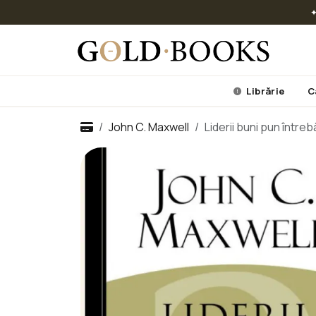
✦
Librărie
C
John C. Maxwell
Liderii buni pun între