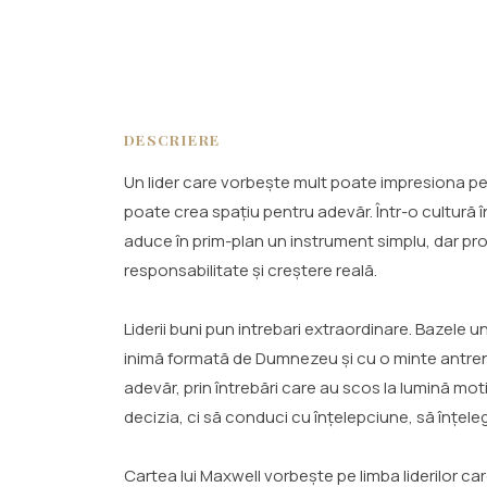
DESCRIERE
Un lider care vorbește mult poate impresiona pent
poate crea spațiu pentru adevăr. Într-o cultură 
aduce în prim-plan un instrument simplu, dar pr
responsabilitate și creștere reală.
Liderii buni pun intrebari extraordinare. Bazele
inimă formată de Dumnezeu și cu o minte antrenat
adevăr, prin întrebări care au scos la lumină motiv
decizia, ci să conduci cu înțelepciune, să înțele
Cartea lui Maxwell vorbește pe limba liderilor car