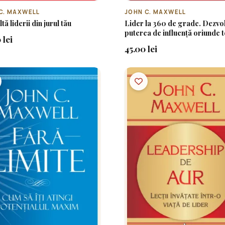
C. MAXWELL
JOHN C. MAXWELL
tă liderii din jurul tău
Lider la 360 de grade. Dezvol
puterea de influență oriunde t
 lei
afla în cadrul organizației
45.00 lei