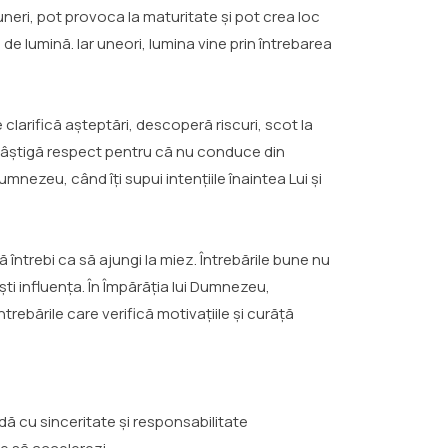
uneri, pot provoca la maturitate și pot crea loc
e lumină. Iar uneori, lumina vine prin întrebarea
 clarifică așteptări, descoperă riscuri, scot la
, câștigă respect pentru că nu conduce din
ezeu, când îți supui intențiile înaintea Lui și
ă întrebi ca să ajungi la miez. Întrebările bune nu
ști influența. În Împărăția lui Dumnezeu,
întrebările care verifică motivațiile și curăță
ndă cu sinceritate și responsabilitate