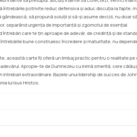
ebi înainte să presupui, asculți înainte să corectezi, verifici înai
că întrebările potrivite reduc defensiva și aduc discuția la fapte, 
ă gândească, să propună soluții și să-și asume decizii, nu doar 
iilor, separând urgența de importanță și zgomotul de esențial
d întrebări care te țin aproape de adevăr, de credință și de stan
că întrebările bune construiesc încredere și maturitate, nu depen
 această carte îți oferă un limbaj practic pentru o realitate pe 
cauți adevărul. Apropie-te de Dumnezeu cu inimă smerită, cere călăuzi
pun intrebari extraordinare. Bazele unui lidership de succes de Joh
nia lui Isus Hristos.