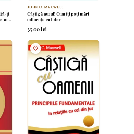
JOHN C. MAXWELL
tă-ți
Câștigă aurul! Cum îți poți mări
e-ai
influența ca lider
35.00 lei