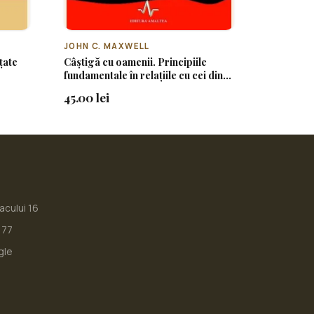
JOHN C. MAXWELL
țate
Câștigă cu oamenii. Principiile
fundamentale în relațiile cu cei din
jur
45.00 lei
iacului 16
177
gle