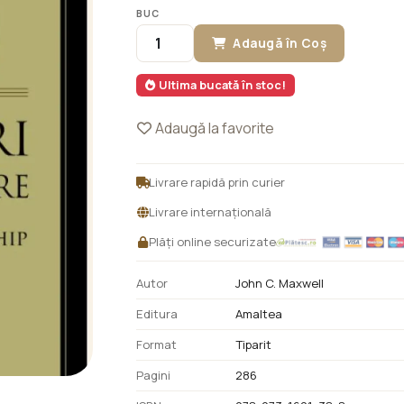
BUC
Adaugă în Coș
Ultima bucată în stoc!
Adaugă la favorite
Livrare rapidă prin curier
Livrare internațională
Plăți online securizate
Autor
John C. Maxwell
Editura
Amaltea
Format
Tiparit
Pagini
286