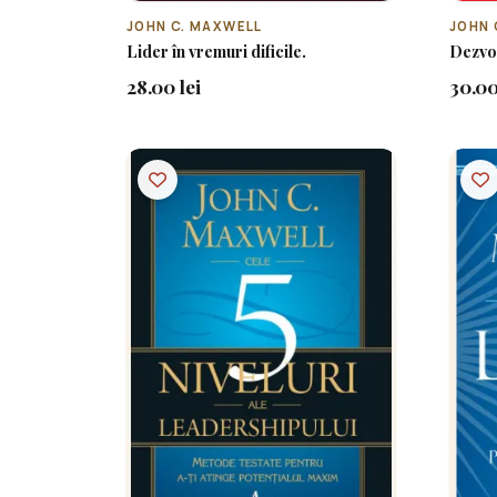
JOHN C. MAXWELL
JOHN 
Lider în vremuri dificile.
Dezvol
28.00 lei
30.00