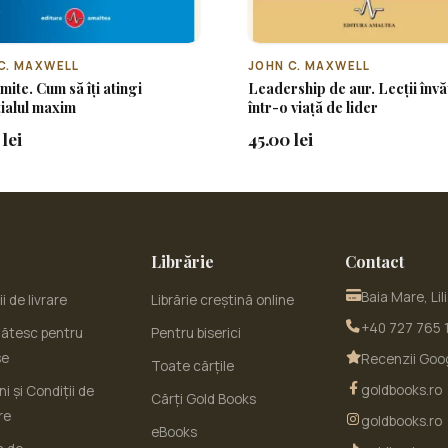
C. MAXWELL
JOHN C. MAXWELL
imite. Cum să îți atingi
Leadership de aur. Lecții învă
ialul maxim
într-o viață de lider
lei
45.00 lei
Librărie
Contact
Baia Mare, Lil
i de livrare
Librărie creștină online
+40 727 765 
ătesc pentru
Pentru biserici
se
Recenzii Goo
Toate cărțile
goldbooks.ro
i și Condiții de
Cărți Gold Books
re
goldbooks.ro
eBooks