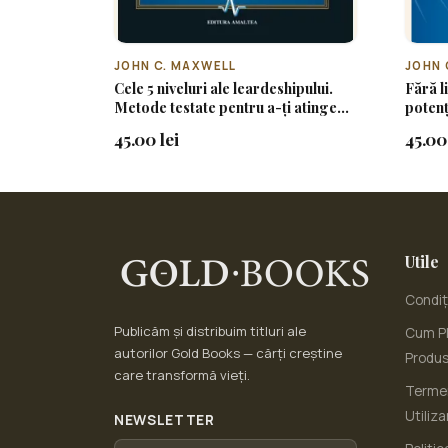
JOHN C. MAXWELL
JOHN 
Cele 5 niveluri ale leardeshipului.
Fără l
Metode testate pentru a-ți atinge
potenț
potențialul maxim
45.00 lei
45.00 
Utile
Condiți
Publicăm și distribuim titluri ale
Cum Pl
autorilor Gold Books — cărți creștine
Produ
care transformă vieți.
Termen
Utiliza
NEWSLETTER