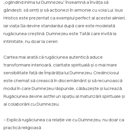
„oglindind inima lui Dumnezeu” înseamnă a învăța să
gândești, să simți și să acționezi în armonie cu voia Lui. Isus
Hristos este prezentat ca exemplul perfect al acestei alinieri,
iar viața Sa devine standardul după care este modelată
rugăciunea creștină. Dumnezeu este Tatăl care invită la
intimitate, nu doar la cereri.
Cartea mai arată că rugăciunea autentică aduce
transformare interioară, claritate spirituală și o mai mare
sensibilitate față de Împărăția lui Dumnezeu. Credinciosul
este chemat să crească în discernământ și să recunoască
modul în care Dumnezeu răspunde, călăuzește și lucrează.
Rugăciunea devine astfel un spațiu al maturizării spirituale și
al colaborării cu Dumnezeu.
– Explică rugăciunea ca relație vie cu Dumnezeu, nu doar ca
practică religioasă