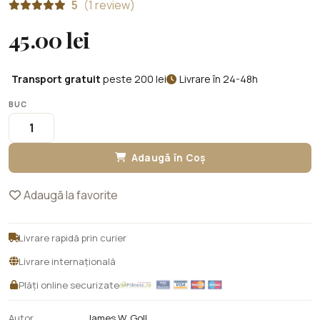
5
(1 review)
45.00 lei
Transport gratuit
peste 200 lei
Livrare în 24-48h
BUC
Adaugă în Coș
Adaugă la favorite
Livrare rapidă prin curier
Livrare internațională
Plăți online securizate
Autor
James W. Goll