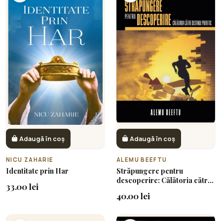
Adaugă în coș
Adaugă în coș
NICU ZAHARIE
ALEMU BEEFTU
Identitate prin Har
Străpungere pentru
descoperire: Călătoria către
33.00 lei
destinul profetic
40.00 lei