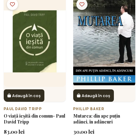
Adaugă în coș
Adaugă în coș
PAUL DAVID TRIPP
PHILLIP BAKER
O viață ieșită din comun- Paul
Mutarea: din ape puțin
David Tripp
adânci, în adâncuri
83.00 lei
30.00 lei