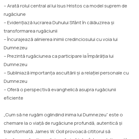
– Arată rolul central al lui Isus Hristos ca model suprem de
rugăciune
– Evidențiază lucrarea Duhului Sfânt în călăuzirea și
transformarea rugăciunii
– Încurajează alinierea inimii credinciosului cu voia lui
Dumnezeu
– Prezintă rugăciunea ca participare la Împărăția lui
Dumnezeu
– Subliniază importanța ascultării și a relației personale cu
Dumnezeu
– Oferă o perspectivă evanghelică asupra rugăciunii
eficiente
„Cum să ne rugăm oglindind inima lui Dumnezeu” este o
chemare la o viață de rugăciune profundă, autentică și
transformată. James W. Goll provoacă cititorul să