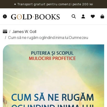
✦ Transport gratuit pentru comenzi peste 200 lei
James W. Goll
Cum să ne rugăm oglindind inima lui Dumnezeu