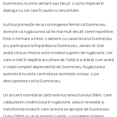
Dumnezeu nu este distant sau tăcut, ci activ implicat în
dialogul cu cei care Îl caută cu sinceritate.
Autorul pornește de la convingerea fermă că Dumnezeu
dorește ca rugăciunea să fie mai mult decât cereri repetitive.
Este o formare a inimii, o aliniere cu caracterul lui Dumnezeu
și o participare la Împărăția lui Dumnezeu. James W. Goll
arată că Isus Hristos este modelul suprem de rugăciune, Cel
care a trăit în deplină ascultare de Tatăl și a arătat cum arată
o viață complet dependentă de Dumnezeu. Rugăciunea
autentică nu este centrată pe dorințele omului, ci pe
descoperirea voii lui Dumnezeu.
Un accent esențial al cărții este lucrarea Duhului Sfânt, care
călăuzește credinciosul în rugăciune, aduce revelație și
transformă modul în care acesta se apropie de Dumnezeu.
Duhul Sfânt nu doar inspiră cuvinte, ci modelează inima,