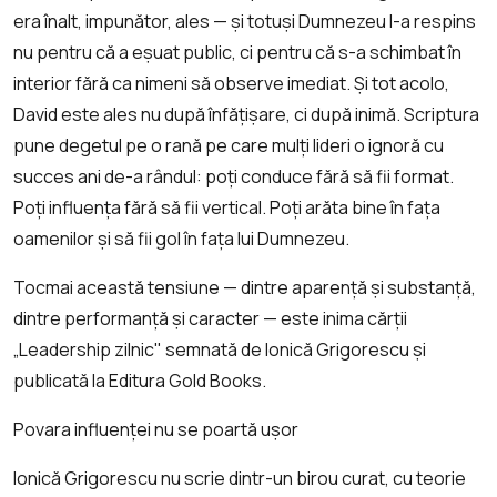
era înalt, impunător, ales — și totuși Dumnezeu l-a respins
nu pentru că a eșuat public, ci pentru că s-a schimbat în
interior fără ca nimeni să observe imediat. Și tot acolo,
David este ales nu după înfățișare, ci după inimă. Scriptura
pune degetul pe o rană pe care mulți lideri o ignoră cu
succes ani de-a rândul: poți conduce fără să fii format.
Poți influența fără să fii vertical. Poți arăta bine în fața
oamenilor și să fii gol în fața lui Dumnezeu.
Tocmai această tensiune — dintre aparență și substanță,
dintre performanță și caracter — este inima cărții
„Leadership zilnic" semnată de Ionică Grigorescu și
publicată la Editura Gold Books.
Povara influenței nu se poartă ușor
Ionică Grigorescu nu scrie dintr-un birou curat, cu teorie