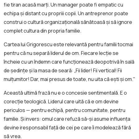
fie tiran acasă marți. Un manager poate fi empatic cu
echipa și distant cu propriii copii. Un antreprenor poate
construi o cultură organizațională sănătoasă și să ignore
complet cultura din propria familie.
Cartea lui Grigorescu este relevantă pentru familii tocmai
pentru că nu separă liderul de om. Fiecare lecție se
încheie cu un îndemn care funcționează deopotrivă în sală
de ședințe și la masa de seară: „Fii lider! Fii vertical! Fii
mulțumitor! Dar, mai presus de toate, nu uita că ești și om."
Această ultimă frază nu e o concesie sentimentală. E o
corecție teologică. Liderul care uită că e om devine
periculos — pentru echipă, pentru comunitate, pentru
familie. Și invers: omul care refuză să-și asume influența
devine iresponsabil față de cei pe care îi modelează fără
să vrea.