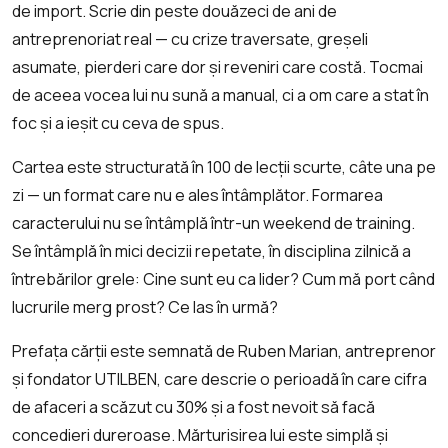
de import. Scrie din peste douăzeci de ani de
antreprenoriat real — cu crize traversate, greșeli
asumate, pierderi care dor și reveniri care costă. Tocmai
de aceea vocea lui nu sună a manual, ci a om care a stat în
foc și a ieșit cu ceva de spus.
Cartea este structurată în 100 de lecții scurte, câte una pe
zi — un format care nu e ales întâmplător. Formarea
caracterului nu se întâmplă într-un weekend de training.
Se întâmplă în mici decizii repetate, în disciplina zilnică a
întrebărilor grele: Cine sunt eu ca lider? Cum mă port când
lucrurile merg prost? Ce las în urmă?
Prefața cărții este semnată de Ruben Marian, antreprenor
și fondator UTILBEN, care descrie o perioadă în care cifra
de afaceri a scăzut cu 30% și a fost nevoit să facă
concedieri dureroase. Mărturisirea lui este simplă și