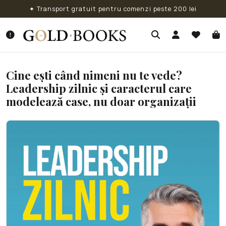
✦ Transport gratuit pentru comenzi peste 200 lei
Cine ești când nimeni nu te vede?
Leadership zilnic și caracterul care
modelează case, nu doar organizații