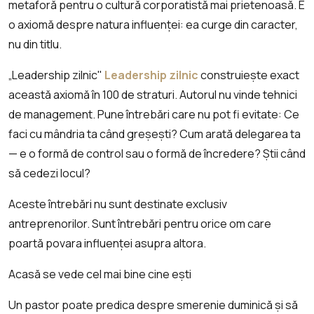
metaforă pentru o cultură corporatistă mai prietenoasă. E
o axiomă despre natura influenței: ea curge din caracter,
nu din titlu.
„Leadership zilnic"
Leadership zilnic
construiește exact
această axiomă în 100 de straturi. Autorul nu vinde tehnici
de management. Pune întrebări care nu pot fi evitate: Ce
faci cu mândria ta când greșești? Cum arată delegarea ta
— e o formă de control sau o formă de încredere? Știi când
să cedezi locul?
Aceste întrebări nu sunt destinate exclusiv
antreprenorilor. Sunt întrebări pentru orice om care
poartă povara influenței asupra altora.
Acasă se vede cel mai bine cine ești
Un pastor poate predica despre smerenie duminică și să