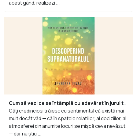
acest gând, realizezi ...
Cum să vezi ce se întâmplă cu adevărat în jurul tău — spiritual
Câți credincioși trăiesc cu sentimentul că există mai
mult decât văd — că în spatele relațiilor, al deciziilor, al
atmosferei din anumite locuri se mișcă ceva nevăzut
— dar nu știu ...