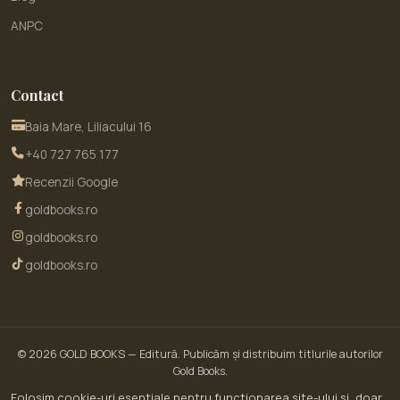
ANPC
Contact
Baia Mare, Liliacului 16
+40 727 765 177
Recenzii Google
goldbooks.ro
goldbooks.ro
goldbooks.ro
© 2026
GOLD BOOKS
— Editură. Publicăm și distribuim titlurile autorilor
Gold Books.
© 2026 GoldBooks · un serviciu WOW SITE EXPERT SRL · CUI RO30450643 · Str.
Folosim cookie-uri esențiale pentru funcționarea site-ului și, doar