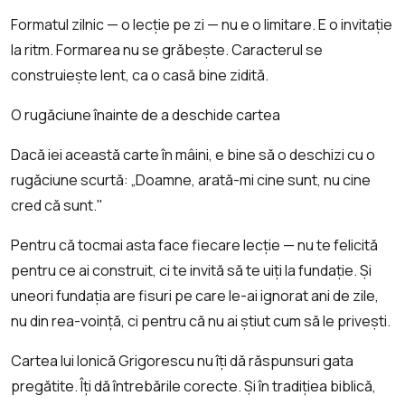
Formatul zilnic — o lecție pe zi — nu e o limitare. E o invitație
la ritm. Formarea nu se grăbește. Caracterul se
construiește lent, ca o casă bine zidită.
O rugăciune înainte de a deschide cartea
Dacă iei această carte în mâini, e bine să o deschizi cu o
rugăciune scurtă: „Doamne, arată-mi cine sunt, nu cine
cred că sunt."
Pentru că tocmai asta face fiecare lecție — nu te felicită
pentru ce ai construit, ci te invită să te uiți la fundație. Și
uneori fundația are fisuri pe care le-ai ignorat ani de zile,
nu din rea-voință, ci pentru că nu ai știut cum să le privești.
Cartea lui Ionică Grigorescu nu îți dă răspunsuri gata
pregătite. Îți dă întrebările corecte. Și în tradițiea biblică,