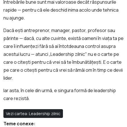
întrebările bune sunt mai valoroase decât răspunsurile
rapide — pentru că ele deschid inima acolo unde tehnica
nu ajunge.
Dacă ești antreprenor, manager, pastor, profesor sau
părinte — dacă, cu alte cuvinte, există oameni în viața ta pe
care îi influențezi fără să ai întotdeauna control asupra
acestui lucru — atunci „Leadership zilnic" nu e o carte pe
care o citești pentru că vrei să te îmbunătățești. E o carte
pe care o citești pentru că vrei să rămâi om în timp ce devii
lider.
Iar asta, în cele din urmă, e singura formă de leadership
care rezistă.
Vezi cartea: Leadership zilnic
Teme conexe: