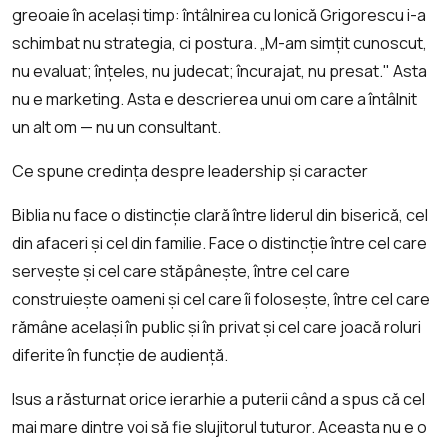
greoaie în același timp: întâlnirea cu Ionică Grigorescu i-a
schimbat nu strategia, ci postura. „M-am simțit cunoscut,
nu evaluat; înțeles, nu judecat; încurajat, nu presat." Asta
nu e marketing. Asta e descrierea unui om care a întâlnit
un alt om — nu un consultant.
Ce spune credința despre leadership și caracter
Biblia nu face o distincție clară între liderul din biserică, cel
din afaceri și cel din familie. Face o distincție între cel care
servește și cel care stăpânește, între cel care
construiește oameni și cel care îi folosește, între cel care
rămâne același în public și în privat și cel care joacă roluri
diferite în funcție de audiență.
Isus a răsturnat orice ierarhie a puterii când a spus că cel
mai mare dintre voi să fie slujitorul tuturor. Aceasta nu e o