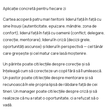
Aplicație concretă pentru fiecare zi
Cartea acoperă patru mari teritorii: liderul față în față cu
sine însuși (autenticitate, epuizare, mândrie, zona de
confort), liderul față în față cu oamenii (conflict, delegare,
corecție, mentorare), liderul în criză (decizii grele,
oportunități ascunse) și liderul în perspectivă — cel tânăr
care greșește și cel matur care lasă moștenire.
Un părinte poate citi lecțiile despre corecție și să
înțeleagă cum să corecteze un copil fără să îl umilească.
Un pastor poate citi lecțiile despre mentorare și să
recunoască în ele propria lipsă de răbdare față de cei
tineri. Un manager poate citi lecțiile despre criză și să
realizeze că nu a ratat o oportunitate, ci a refuzat să o
vadă.