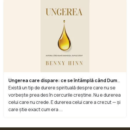
Ungerea care dispare: ce se întâmplă când Dumnezeu era acolo dimineața și nu mai e seara
Există un tip de durere spirituală despre care nu se
vorbește prea des în cercurile creștine. Nu e durerea
celui care nu crede. E durerea celui care a crezut — și
care știe exact cum era ...