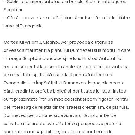
– Subliniază importanța lucrării Duhului Sfânt în înțelegerea
Scripturii.
– Oferă o prezentare clară și bine structurată a relației dintre
Israel și Evanghelie.
Cartea lui Willem J. Glashouwer provoacă cititorul să
privească mai atent la planul lui Dumnezeu și la modul în care
întreaga Scriptură conduce spre Isus Hristos. Autorul nu
reduce subiectul la o simplă analiză istorică, ci îl prezintă ca
pe o realitate spirituală esențială pentru înțelegerea
Evangheliei și a Împărăției lui Dumnezeu. În paginile acestei
cărți, credința, profeția biblică și identitatea lui Isus Hristos
sunt prezentate într-un mod coerent și convingător. Pentru
cei interesați de relația dintre Israel și creștinism, de planul lui
Dumnezeu pentru lume și de adevărul Scripturii, De ce
salvatorul lumii este evreu? oferă o perspectivă profund
ancorată în mesajul biblic și în lucrarea continuă a lui