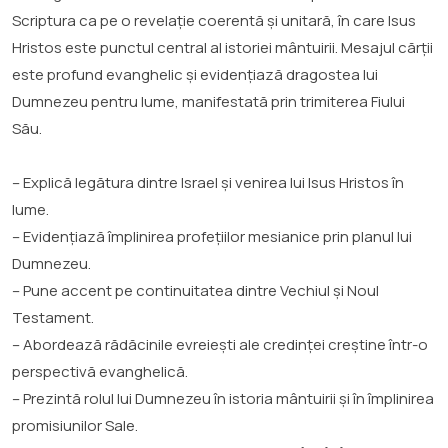
Scriptura ca pe o revelație coerentă și unitară, în care Isus
Hristos este punctul central al istoriei mântuirii. Mesajul cărții
este profund evanghelic și evidențiază dragostea lui
Dumnezeu pentru lume, manifestată prin trimiterea Fiului
Său.
– Explică legătura dintre Israel și venirea lui Isus Hristos în
lume.
– Evidențiază împlinirea profețiilor mesianice prin planul lui
Dumnezeu.
– Pune accent pe continuitatea dintre Vechiul și Noul
Testament.
– Abordează rădăcinile evreiești ale credinței creștine într-o
perspectivă evanghelică.
– Prezintă rolul lui Dumnezeu în istoria mântuirii și în împlinirea
promisiunilor Sale.