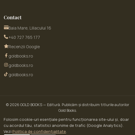
Contact
Baia Mare, Liliacului 16
+40 727 765 177
Recenzii Google
goldbooks.ro
goldbooks.ro
goldbooks.ro
© 2026
GOLD BOOKS
— Editură. Publicăm și distribuim titlurile autorilor
Gold Books.
© 2026 GoldBooks · un serviciu WOW SITE EXPERT SRL · CUI RO30450643 · Str.
Folosim cookie-uri esențiale pentru funcționarea site-ului și, doar
Liliacului nr. 16, Baia Mare, jud. Maramureș
cu acordul tău, statistici anonime de trafic (Google Analytics).
ANPC — Soluționarea Alternativă a Litigiilor (SAL)
Vezi
Politica de confidențialitate
.