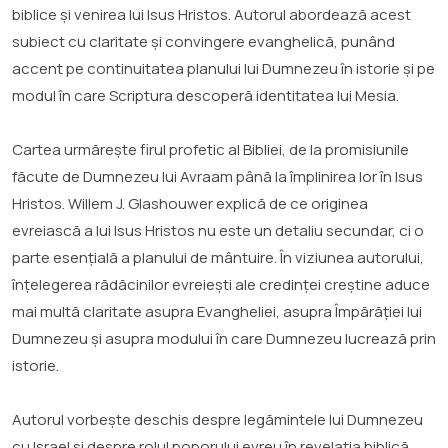
biblice și venirea lui Isus Hristos. Autorul abordează acest
subiect cu claritate și convingere evanghelică, punând
accent pe continuitatea planului lui Dumnezeu în istorie și pe
modul în care Scriptura descoperă identitatea lui Mesia.
Cartea urmărește firul profetic al Bibliei, de la promisiunile
făcute de Dumnezeu lui Avraam până la împlinirea lor în Isus
Hristos. Willem J. Glashouwer explică de ce originea
evreiască a lui Isus Hristos nu este un detaliu secundar, ci o
parte esențială a planului de mântuire. În viziunea autorului,
înțelegerea rădăcinilor evreiești ale credinței creștine aduce
mai multă claritate asupra Evangheliei, asupra Împărăției lui
Dumnezeu și asupra modului în care Dumnezeu lucrează prin
istorie.
Autorul vorbește deschis despre legămintele lui Dumnezeu
cu Israel și despre rolul poporului evreu în revelația biblică.