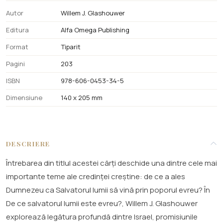
Autor
Willem J. Glashouwer
Editura
Alfa Omega Publishing
Format
Tiparit
Pagini
203
ISBN
978-606-0453-34-5
Dimensiune
140 x 205 mm
DESCRIERE
Întrebarea din titlul acestei cărți deschide una dintre cele mai
importante teme ale credinței creștine: de ce a ales
Dumnezeu ca Salvatorul lumii să vină prin poporul evreu? În
De ce salvatorul lumii este evreu?, Willem J. Glashouwer
explorează legătura profundă dintre Israel, promisiunile