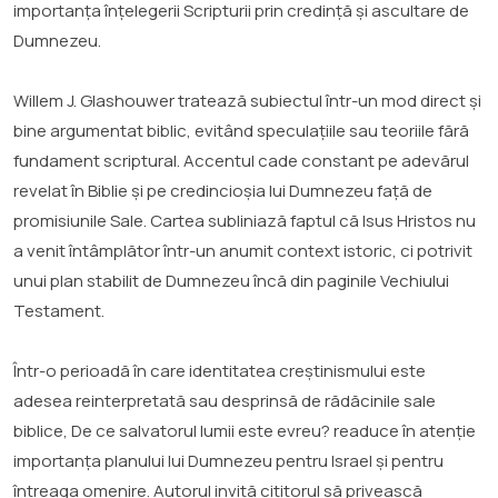
importanța înțelegerii Scripturii prin credință și ascultare de
Dumnezeu.
Willem J. Glashouwer tratează subiectul într-un mod direct și
bine argumentat biblic, evitând speculațiile sau teoriile fără
fundament scriptural. Accentul cade constant pe adevărul
revelat în Biblie și pe credincioșia lui Dumnezeu față de
promisiunile Sale. Cartea subliniază faptul că Isus Hristos nu
a venit întâmplător într-un anumit context istoric, ci potrivit
unui plan stabilit de Dumnezeu încă din paginile Vechiului
Testament.
Într-o perioadă în care identitatea creștinismului este
adesea reinterpretată sau desprinsă de rădăcinile sale
biblice, De ce salvatorul lumii este evreu? readuce în atenție
importanța planului lui Dumnezeu pentru Israel și pentru
întreaga omenire. Autorul invită cititorul să privească