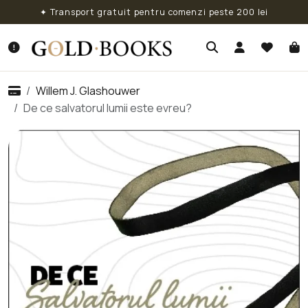
✦ Transport gratuit pentru comenzi peste 200 lei
Willem J. Glashouwer
De ce salvatorul lumii este evreu?