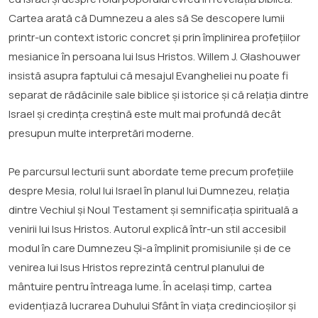
Cartea arată că Dumnezeu a ales să Se descopere lumii
printr-un context istoric concret și prin împlinirea profețiilor
mesianice în persoana lui Isus Hristos. Willem J. Glashouwer
insistă asupra faptului că mesajul Evangheliei nu poate fi
separat de rădăcinile sale biblice și istorice și că relația dintre
Israel și credința creștină este mult mai profundă decât
presupun multe interpretări moderne.
Pe parcursul lecturii sunt abordate teme precum profețiile
despre Mesia, rolul lui Israel în planul lui Dumnezeu, relația
dintre Vechiul și Noul Testament și semnificația spirituală a
venirii lui Isus Hristos. Autorul explică într-un stil accesibil
modul în care Dumnezeu Și-a împlinit promisiunile și de ce
venirea lui Isus Hristos reprezintă centrul planului de
mântuire pentru întreaga lume. În același timp, cartea
evidențiază lucrarea Duhului Sfânt în viața credincioșilor și