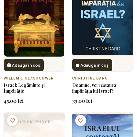
Adaugă în coș
Adaugă în coș
WILLEM J. GLASHOUWER
CHRISTINE DARG
Israel: Legăminte și
Doamne, vei restaura
Împărăție
împărăția lui Israel?
45.00 lei
35.00 lei