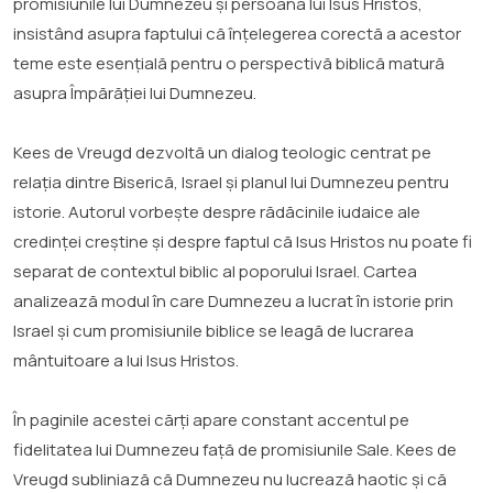
promisiunile lui Dumnezeu și persoana lui Isus Hristos,
insistând asupra faptului că înțelegerea corectă a acestor
teme este esențială pentru o perspectivă biblică matură
asupra Împărăției lui Dumnezeu.
Kees de Vreugd dezvoltă un dialog teologic centrat pe
relația dintre Biserică, Israel și planul lui Dumnezeu pentru
istorie. Autorul vorbește despre rădăcinile iudaice ale
credinței creștine și despre faptul că Isus Hristos nu poate fi
separat de contextul biblic al poporului Israel. Cartea
analizează modul în care Dumnezeu a lucrat în istorie prin
Israel și cum promisiunile biblice se leagă de lucrarea
mântuitoare a lui Isus Hristos.
În paginile acestei cărți apare constant accentul pe
fidelitatea lui Dumnezeu față de promisiunile Sale. Kees de
Vreugd subliniază că Dumnezeu nu lucrează haotic și că