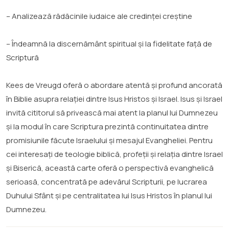
– Analizează rădăcinile iudaice ale credinței creștine
– Îndeamnă la discernământ spiritual și la fidelitate față de
Scriptură
Kees de Vreugd oferă o abordare atentă și profund ancorată
în Biblie asupra relației dintre Isus Hristos și Israel. Isus și Israel
invită cititorul să privească mai atent la planul lui Dumnezeu
și la modul în care Scriptura prezintă continuitatea dintre
promisiunile făcute Israelului și mesajul Evangheliei. Pentru
cei interesați de teologie biblică, profeții și relația dintre Israel
și Biserică, această carte oferă o perspectivă evanghelică
serioasă, concentrată pe adevărul Scripturii, pe lucrarea
Duhului Sfânt și pe centralitatea lui Isus Hristos în planul lui
Dumnezeu.