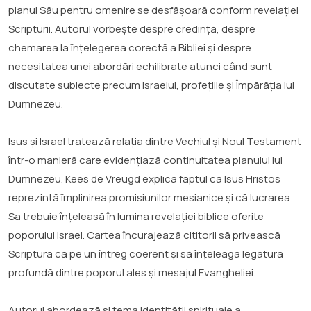
planul Său pentru omenire se desfășoară conform revelației
Scripturii. Autorul vorbește despre credință, despre
chemarea la înțelegerea corectă a Bibliei și despre
necesitatea unei abordări echilibrate atunci când sunt
discutate subiecte precum Israelul, profețiile și Împărăția lui
Dumnezeu.
Isus și Israel tratează relația dintre Vechiul și Noul Testament
într-o manieră care evidențiază continuitatea planului lui
Dumnezeu. Kees de Vreugd explică faptul că Isus Hristos
reprezintă împlinirea promisiunilor mesianice și că lucrarea
Sa trebuie înțeleasă în lumina revelației biblice oferite
poporului Israel. Cartea încurajează cititorii să privească
Scriptura ca pe un întreg coerent și să înțeleagă legătura
profundă dintre poporul ales și mesajul Evangheliei.
Autorul abordează și tema identității spirituale a