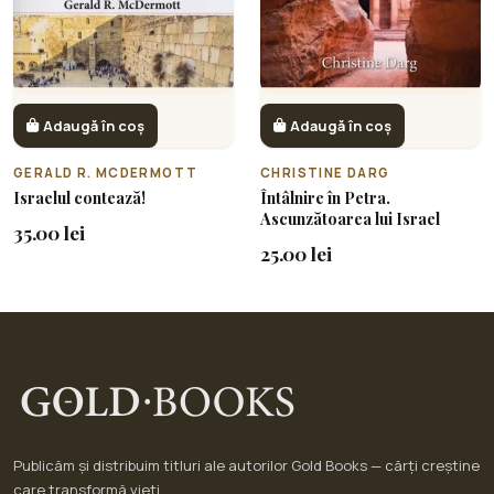
Adaugă în coș
Adaugă în coș
GERALD R. MCDERMOTT
CHRISTINE DARG
Israelul contează!
Întâlnire în Petra.
Ascunzătoarea lui Israel
35.00 lei
25.00 lei
Publicăm și distribuim titluri ale autorilor Gold Books — cărți creștine
care transformă vieți.