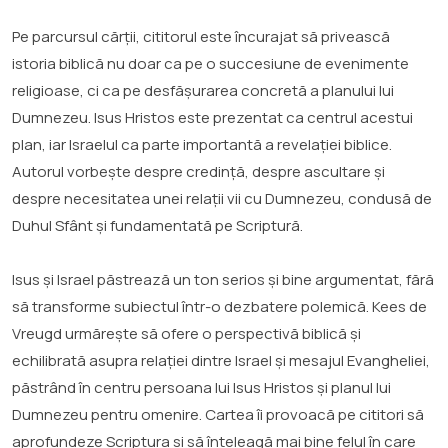
Pe parcursul cărții, cititorul este încurajat să privească
istoria biblică nu doar ca pe o succesiune de evenimente
religioase, ci ca pe desfășurarea concretă a planului lui
Dumnezeu. Isus Hristos este prezentat ca centrul acestui
plan, iar Israelul ca parte importantă a revelației biblice.
Autorul vorbește despre credință, despre ascultare și
despre necesitatea unei relații vii cu Dumnezeu, condusă de
Duhul Sfânt și fundamentată pe Scriptură.
Isus și Israel păstrează un ton serios și bine argumentat, fără
să transforme subiectul într-o dezbatere polemică. Kees de
Vreugd urmărește să ofere o perspectivă biblică și
echilibrată asupra relației dintre Israel și mesajul Evangheliei,
păstrând în centru persoana lui Isus Hristos și planul lui
Dumnezeu pentru omenire. Cartea îi provoacă pe cititori să
aprofundeze Scriptura și să înțeleagă mai bine felul în care