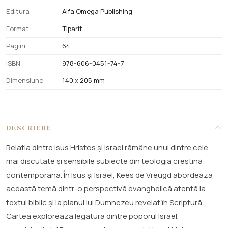
Editura
Alfa Omega Publishing
Format
Tiparit
Pagini
64
ISBN
978-606-0451-74-7
Dimensiune
140 x 205 mm
DESCRIERE
Relația dintre Isus Hristos și Israel rămâne unul dintre cele
mai discutate și sensibile subiecte din teologia creștină
contemporană. În Isus și Israel, Kees de Vreugd abordează
această temă dintr-o perspectivă evanghelică atentă la
textul biblic și la planul lui Dumnezeu revelat în Scriptură.
Cartea explorează legătura dintre poporul Israel,