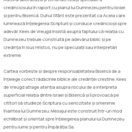
credinciosului în raport cu planul lui Dumnezeu pentru Israel
și pentru Biserică. Duhul Sfânt este prezentat ca Acela care
luminează înțelegerea Scripturii și conduce credincioșii spre
adevăr. Kees de Vreugd insistă asupra faptului că relația cu
Dumnezeu trebuie construită pe adevărul biblic și pe
credința în Isus Hristos, nu pe speculații sau interpretări
extreme.
Cartea vorbește și despre responsabilitatea Bisericii de a
înțelege corect rădăcinile biblice ale credinței creștine. Kees
de Vreugd atrage atenția asupra riscului de a interpreta
superficial relația dintre Israel și Biserică și îi provoacă pe
cititori să studieze Scriptura cu seriozitate și smerenie
înaintea lui Dumnezeu. Mesajul este construit într-un mod
echilibrat și orientat spre înțelegerea planului lui Dumnezeu
pentru lume și pentru Împărăția Sa.