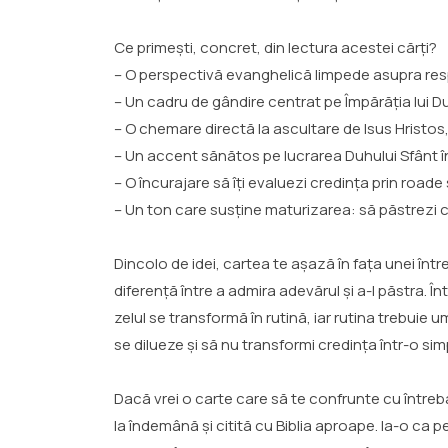
Ce primești, concret, din lectura acestei cărți?
– O perspectivă evanghelică limpede asupra respo
– Un cadru de gândire centrat pe Împărăția lui Dum
– O chemare directă la ascultare de Isus Hristos,
– Un accent sănătos pe lucrarea Duhului Sfânt în
– O încurajare să îți evaluezi credința prin roade 
– Un ton care susține maturizarea: să păstrezi c
Dincolo de idei, cartea te așază în fața unei într
diferență între a admira adevărul și a-l păstra. Î
zelul se transformă în rutină, iar rutina trebuie
se dilueze și să nu transformi credința într-o sim
Dacă vrei o carte care să te confrunte cu între
la îndemână și citită cu Biblia aproape. Ia-o ca 