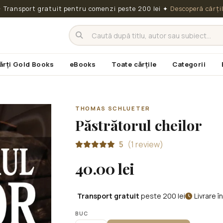
 Transport gratuit pentru comenzi peste 200 lei
✦
Descoperă cărți
ărți Gold Books
eBooks
Toate cărțile
Categorii
THOMAS SCHLUETER
Păstrătorul cheilor
5
(1 review)
40.00 lei
Transport gratuit
peste 200 lei
Livrare 
BUC