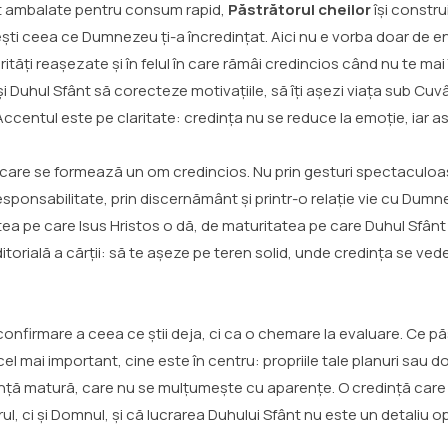
unt ambalate pentru consum rapid,
Păstrătorul cheilor
își construi
ești ceea ce Dumnezeu ți-a încredințat. Aici nu e vorba doar de 
orități reașezate și în felul în care rămâi credincios când nu te ma
și Duhul Sfânt să corecteze motivațiile, să îți așezi viața sub Cuv
Accentul este pe claritate: credința nu se reduce la emoție, iar 
 în care se formează un om credincios. Nu prin gesturi spectaculoa
 responsabilitate, prin discernământ și printr-o relație vie cu Dum
tatea pe care Isus Hristos o dă, de maturitatea pe care Duhul Sfânt
torială a cărții: să te așeze pe teren solid, unde credința se vede î
nfirmare a ceea ce știi deja, ci ca o chemare la evaluare. Ce păst
e cel mai important, cine este în centru: propriile tale planuri sa
dință matură, care nu se mulțumește cu aparențe. O credință car
l, ci și Domnul, și că lucrarea Duhului Sfânt nu este un detaliu o