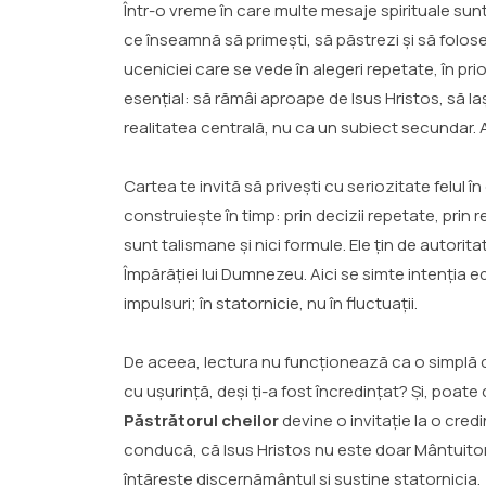
Într-o vreme în care multe mesaje spirituale s
ce înseamnă să primești, să păstrezi și să folos
uceniciei care se vede în alegeri repetate, în pri
esențial: să rămâi aproape de Isus Hristos, să la
realitatea centrală, nu ca un subiect secundar. 
Cartea te invită să privești cu seriozitate felul
construiește în timp: prin decizii repetate, prin
sunt talismane și nici formule. Ele țin de autori
Împărăției lui Dumnezeu. Aici se simte intenția edi
impulsuri; în statornicie, nu în fluctuații.
De aceea, lectura nu funcționează ca o simplă co
cu ușurință, deși ți-a fost încredințat? Și, poat
Păstrătorul cheilor
devine o invitație la o cre
conducă, că Isus Hristos nu este doar Mântuitoru
întărește discernământul și susține statornicia.