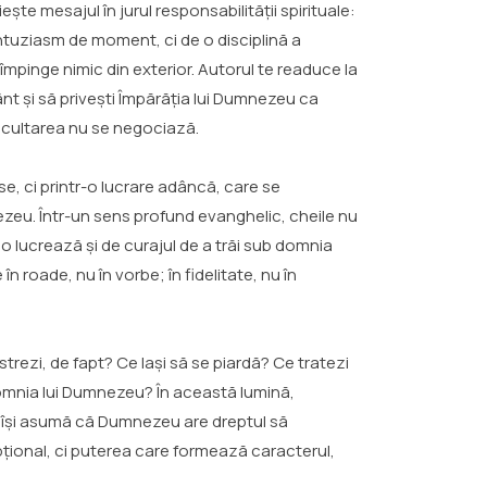
ește mesajul în jurul responsabilității spirituale:
entuziasm de moment, ci de o disciplină a
i împinge nimic din exterior. Autorul te readuce la
ânt și să privești Împărăția lui Dumnezeu ca
ascultarea nu se negociază.
se, ci printr-o lucrare adâncă, care se
nezeu. Într-un sens profund evanghelic, cheile nu
 o lucrează și de curajul de a trăi sub domnia
n roade, nu în vorbe; în fidelitate, nu în
rezi, de fapt? Ce lași să se piardă? Ce tratezi
u domnia lui Dumnezeu? În această lumină,
e își asumă că Dumnezeu are dreptul să
pțional, ci puterea care formează caracterul,