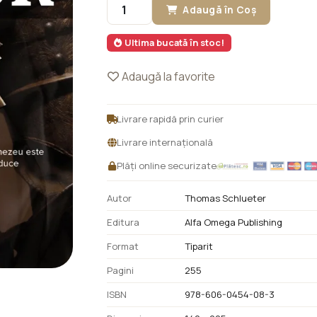
Adaugă în Coș
Ultima bucată în stoc!
Adaugă la favorite
Livrare rapidă prin curier
Livrare internațională
Plăți online securizate
Autor
Thomas Schlueter
Editura
Alfa Omega Publishing
Format
Tiparit
Pagini
255
ISBN
978-606-0454-08-3