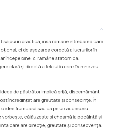
cat să pui în practică, însă rămâne întrebarea care
oțional, ci de așezarea corectă a lucrurilor în
ar începe bine, ci rămâne statornică.
gere clară și directă a felului în care Dumnezeu
.
. Ideea de păstrător implică grijă, discernământ
 fost încredințat are greutate și consecințe. În
 pe o idee frumoasă sau ca pe un accesoriu
e vorbește, călăuzește și cheamă la pocăință și
dință care are direcție, greutate și consecvență.