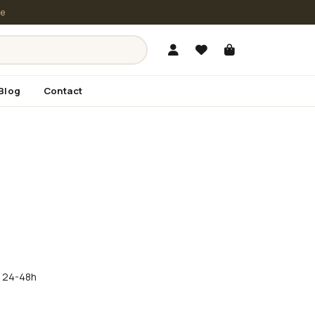
le
Blog
Contact
în 24-48h