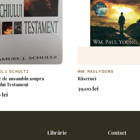
L J. SCHULTZ
WM. PAUL YOUNG
e de ansamblu asupra
Răscruci
lui Testament
39.00 lei
 lei
Librărie
Contact