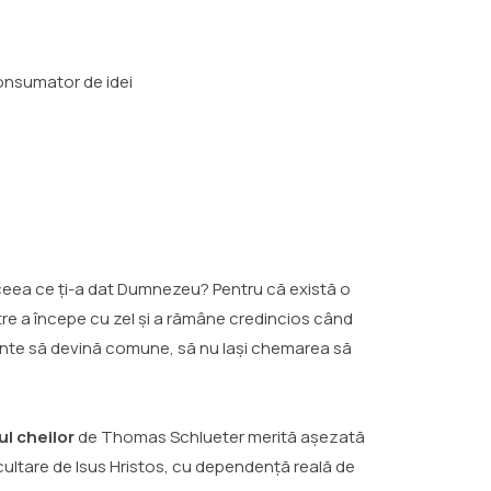
consumator de idei
cu ceea ce ți-a dat Dumnezeu? Pentru că există o
Între a începe cu zel și a rămâne credincios când
 sfinte să devină comune, să nu lași chemarea să
ul cheilor
de Thomas Schlueter merită așezată
scultare de Isus Hristos, cu dependență reală de