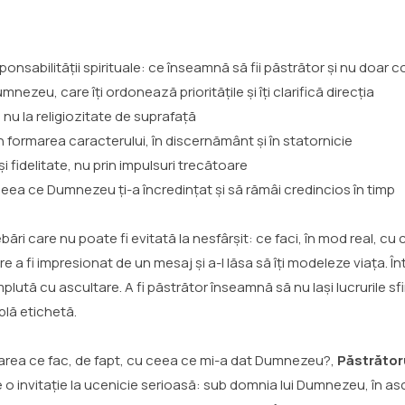
nsabilității spirituale: ce înseamnă să fii păstrător și nu doar 
nezeu, care îți ordonează prioritățile și îți clarifică direcția
 nu la religiozitate de suprafață
 formarea caracterului, în discernământ și în statornicie
și fidelitate, nu prin impulsuri trecătoare
eea ce Dumnezeu ți-a încredințat și să rămâi credincios în timp
ebări care nu poate fi evitată la nesfârșit: ce faci, în mod real, 
ntre a fi impresionat de un mesaj și a-l lăsa să îți modeleze viața. 
 umplută cu ascultare. A fi păstrător înseamnă să nu lași lucrurile
plă etichetă.
barea ce fac, de fapt, cu ceea ce mi-a dat Dumnezeu?,
Păstrător
pe o invitație la ucenicie serioasă: sub domnia lui Dumnezeu, în a