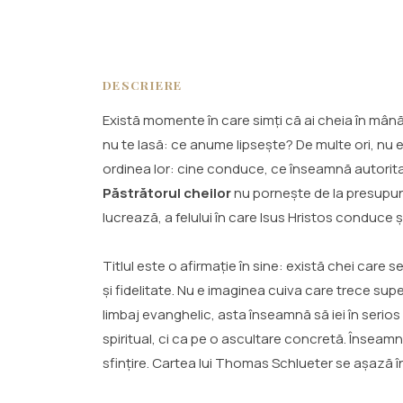
DESCRIERE
Există momente în care simți că ai cheia în mână, 
nu te lasă: ce anume lipsește? De multe ori, nu e
ordinea lor: cine conduce, ce înseamnă autorita
Păstrătorul cheilor
nu pornește de la presupuner
lucrează, a felului în care Isus Hristos conduce și
Titlul este o afirmație în sine: există chei care
și fidelitate. Nu e imaginea cuiva care trece super
limbaj evanghelic, asta înseamnă să iei în serio
spiritual, ci ca pe o ascultare concretă. Înse
sfințire. Cartea lui Thomas Schlueter se așază în