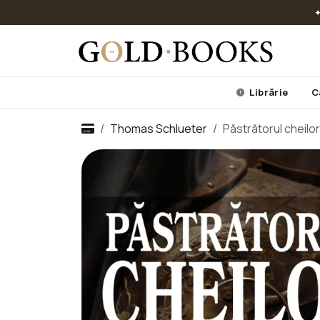
✦
Librărie
C
Thomas Schlueter
Păstrătorul cheilor