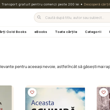
 Transport gratuit pentru comenzi peste 200 lei
✦
Descoperă cărți
ărți Gold Books
eBooks
Toate cărțile
Categorii
evante pentru aceeași nevoie, astfel încât să găsești mai rapi