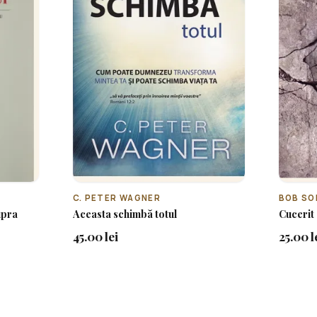
C. PETER WAGNER
BOB SO
upra
Aceasta schimbă totul
Cucerit 
45.00 lei
25.00 l