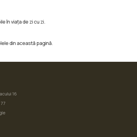
e în viața de zi cu zi.
olele din această pagină.
iacului 16
177
gle