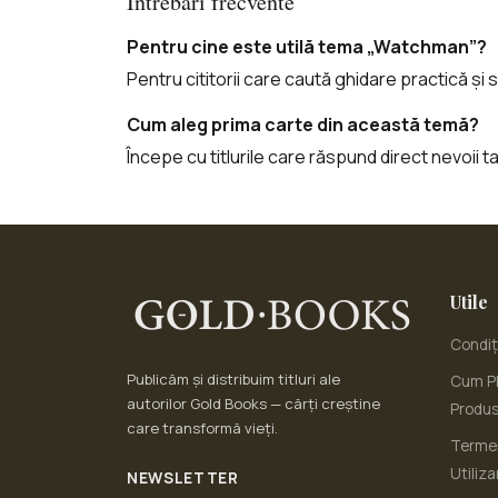
Întrebări frecvente
Pentru cine este utilă tema „Watchman”?
Pentru cititorii care caută ghidare practică și s
Cum aleg prima carte din această temă?
Începe cu titlurile care răspund direct nevoii 
Utile
Condiți
Publicăm și distribuim titluri ale
Cum Pl
autorilor Gold Books — cărți creștine
Produ
care transformă vieți.
Termen
Utiliza
NEWSLETTER