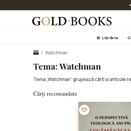
✦
Librărie
C
Watchman
Tema: Watchman
Tema „Watchman” grupează cărți și articole rel
Cărți recomandate