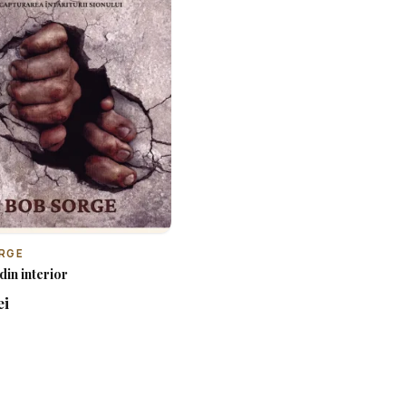
RGE
din interior
ei