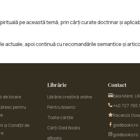
pirituală pe această temă, prin cărți curate doctrinar și aplicabil
tale actuale, apoi continuă cu recomandările semantice și artic
Librărie
Contact
Baia Mare, Lil
i de livrare
Librărie creștină online
+40 727 765 
ătesc pentru
Pentru biserici
se
Recenzii Goo
Toate cărțile
goldbooks.ro
i și Condiții de
Cărți Gold Books
re
goldbooks.ro
eBooks