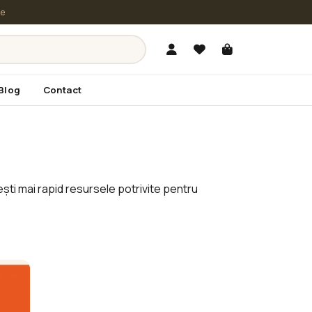
le
Blog
Contact
ști mai rapid resursele potrivite pentru