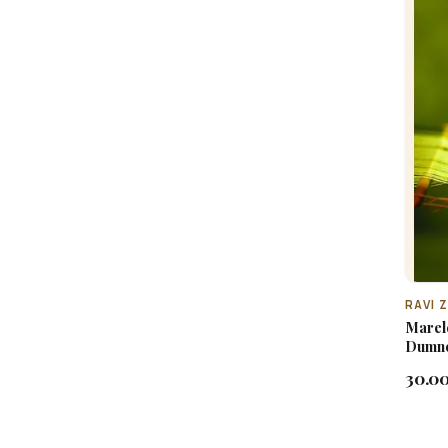
RAVI 
Marel
Dumnez
noast
30.00