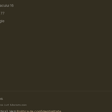
iacului 16
177
gle
ks.
Mare, jud. Maramureș
tics). Vezi
Politica de confidențialitate
.