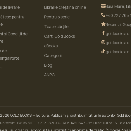
Baia Mare, Lil
i de livrare
Librărie creștină online
+40 727 765 
ătesc pentru
Pentru biserici
se
Recenzii Goo
Toate cărțile
goldbooks.ro
i și Condiții de
Cărți Gold Books
re
goldbooks.ro
eBooks
a de
goldbooks.ro
Categorii
ențialitate
Blog
ct
ANPC
 2026
GOLD BOOKS
— Editură. Publicăm și distribuim titlurile autorilor Gold Boo
un serviciu WOW SITE EXPERT SRL · CUI RO30450643 · Str. Liliacului nr. 16, Baia 
ANPC — Soluționarea Alternativă a Litigiilor (SAL)
-ului și, doar cu acordul tău, statistici anonime de trafic (Google Analy