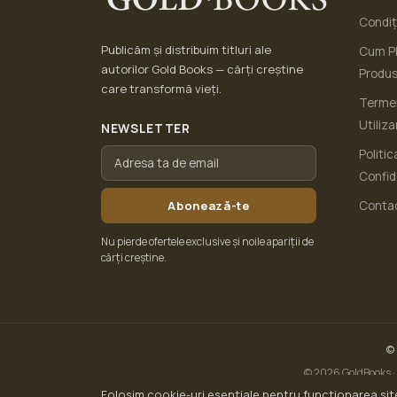
Condiți
Publicăm și distribuim titluri ale
Cum Pl
autorilor Gold Books — cărți creștine
Produ
care transformă vieți.
Termen
Utiliza
NEWSLETTER
Politic
Confid
Abonează-te
Conta
Nu pierde ofertele exclusive și noile apariții de
cărți creștine.
©
© 2026 GoldBooks · 
Folosim cookie-uri esențiale pentru funcționarea site