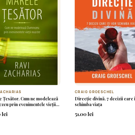
ZACHARIAS
CRAIG GROESCHEL
e Țesător. Cum ne modelează
Direcție divină. 7 decizii care î
eu prin evenimentele vieții
schimba viața
re
 lei
51.00 lei