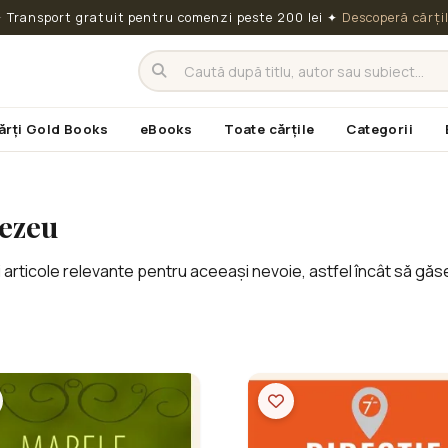
 Transport gratuit pentru comenzi peste 200 lei
✦
Descoperă cărți
ărți Gold Books
eBooks
Toate cărțile
Categorii
ezeu
 articole relevante pentru aceeași nevoie, astfel încât să găse