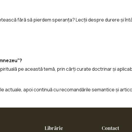
ească fără să pierdem speranța? Lecții despre durere și întâ
Dumnezeu”?
pirituală pe această temă, prin cărți curate doctrinar și aplicabil
tale actuale, apoi continuă cu recomandările semantice și artic
Librărie
Contact