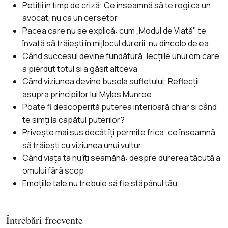
Petiții în timp de criză: Ce înseamnă să te rogi ca un
avocat, nu ca un cerșetor
Pacea care nu se explică: cum „Modul de Viață" te
învață să trăiești în mijlocul durerii, nu dincolo de ea
Când succesul devine fundătură: lecțiile unui om care
a pierdut totul și a găsit altceva
Când viziunea devine busola sufletului: Reflecții
asupra principiilor lui Myles Munroe
Poate fi descoperită puterea interioară chiar și când
te simți la capătul puterilor?
Privește mai sus decât îți permite frica: ce înseamnă
să trăiești cu viziunea unui vultur
Când viața ta nu îți seamănă: despre durerea tăcută a
omului fără scop
Emoțiile tale nu trebuie să fie stăpânul tău
Întrebări frecvente