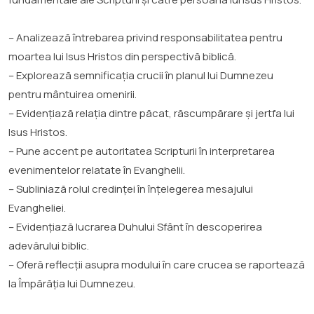
– Analizează întrebarea privind responsabilitatea pentru
moartea lui Isus Hristos din perspectivă biblică.
– Explorează semnificația crucii în planul lui Dumnezeu
pentru mântuirea omenirii.
– Evidențiază relația dintre păcat, răscumpărare și jertfa lui
Isus Hristos.
– Pune accent pe autoritatea Scripturii în interpretarea
evenimentelor relatate în Evanghelii.
– Subliniază rolul credinței în înțelegerea mesajului
Evangheliei.
– Evidențiază lucrarea Duhului Sfânt în descoperirea
adevărului biblic.
– Oferă reflecții asupra modului în care crucea se raportează
la Împărăția lui Dumnezeu.