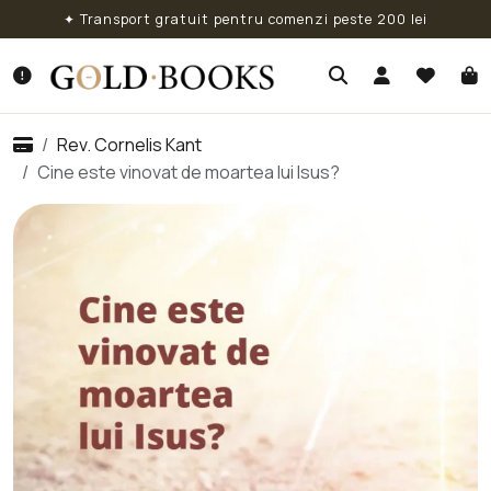
✦ Transport gratuit pentru comenzi peste 200 lei
Rev. Cornelis Kant
Cine este vinovat de moartea lui Isus?