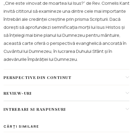
„Cine este vinovat de moartea lui Isus?” de Rev. Cornelis Kant
invită cititorul să examineze una dintre cele mai importante
întrebări ale credinței creștine prin prisma Scripturii. Dacă
dorești să aprofundezi semnificația morții lui Isus Hristos și
să înțelegi mai bine planul lui Dumnezeu pentru mântuire,
această carte oferă o perspectivă evanghelică ancorată în
Cuvântul lui Dumnezeu, în lucrarea Duhului Sfânt și în
adevărurile Împărăției lui Dumnezeu.
PERSPECTIVE DIN CONTINUT
REVIEW-URI
INTREBARI SI RASPUNSURI
CĂRȚI SIMILARE