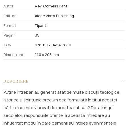
Autor
Rev. Cornelis Kant
Editura
Alege Viata Publishing
Format
Tiparit
Pagini
35
ISBN
978-606-0454-83-0
Dimensiune
140 x 205 mm
DESCRIERE
Puține întrebări au generat atât de multe discuții teologice,
istorice și spirituale precum cea formulată în titlul acestei
cărți: cine este vinovat de moartea lui Isus? De-a lungul
secolelor, răspunsurile oferite la această întrebare au
influențat modul în care oamenii au înțeles evenimentele