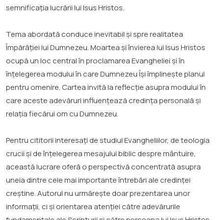
semnificația lucrării lui Isus Hristos.
Tema abordată conduce inevitabil și spre realitatea
Împărăției lui Dumnezeu. Moartea și învierea lui Isus Hristos
ocupă un loc central în proclamarea Evangheliei și în
înțelegerea modului în care Dumnezeu Își împlinește planul
pentru omenire. Cartea invită la reflecție asupra modului în
care aceste adevăruri influențează credința personală și
relația fiecărui om cu Dumnezeu.
Pentru cititorii interesați de studiul Evangheliilor, de teologia
crucii și de înțelegerea mesajului biblic despre mântuire,
această lucrare oferă o perspectivă concentrată asupra
uneia dintre cele mai importante întrebări ale credinței
creștine. Autorul nu urmărește doar prezentarea unor
informații, ci și orientarea atenției către adevărurile
fundamentale ale Scripturii și către persoana lui Isus Hristos.