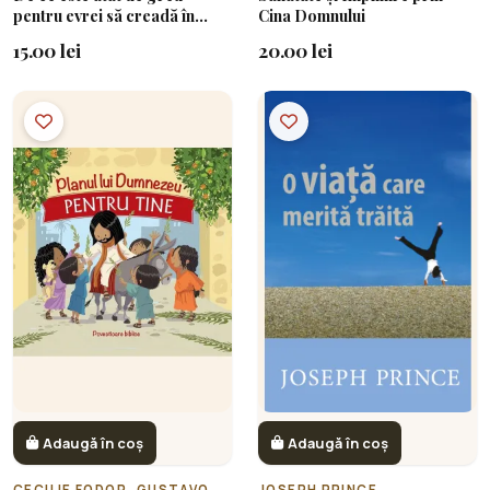
pentru evrei să creadă în
Cina Domnului
Isus?
15.00 lei
20.00 lei
Adaugă în coș
Adaugă în coș
CECILIE FODOR, GUSTAVO MAZALI
JOSEPH PRINCE