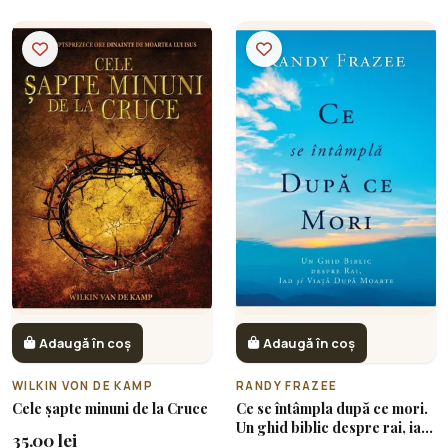
Adaugă în coș
Adaugă în coș
WILKIN VON DE KAMP
RANDY FRAZEE
Cele șapte minuni de la Cruce
Ce se întâmpla după ce mori.
Un ghid biblic despre rai, iad
35.00 lei
și viața după moarte