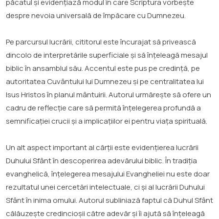
păcatul și evidențiază modul în care Scriptura vorbește
despre nevoia universală de împăcare cu Dumnezeu.
Pe parcursul lucrării, cititorul este încurajat să privească
dincolo de interpretările superficiale și să înțeleagă mesajul
biblic în ansamblul său. Accentul este pus pe credință, pe
autoritatea Cuvântului lui Dumnezeu și pe centralitatea lui
Isus Hristos în planul mântuirii. Autorul urmărește să ofere un
cadru de reflecție care să permită înțelegerea profundă a
semnificației crucii și a implicațiilor ei pentru viața spirituală.
Un alt aspect important al cărții este evidențierea lucrării
Duhului Sfânt în descoperirea adevărului biblic. În tradiția
evanghelică, înțelegerea mesajului Evangheliei nu este doar
rezultatul unei cercetări intelectuale, ci și al lucrării Duhului
Sfânt în inima omului. Autorul subliniază faptul că Duhul Sfânt
călăuzește credincioșii către adevăr și îi ajută să înțeleagă