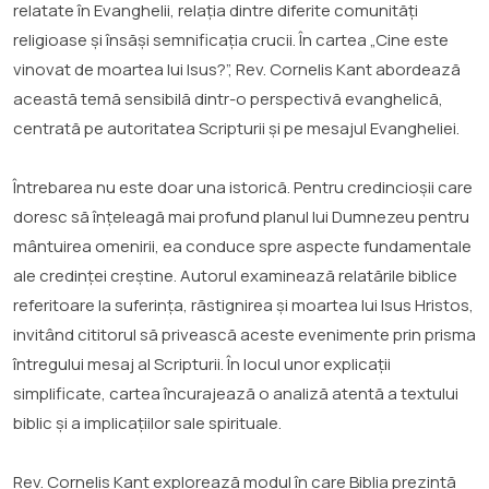
relatate în Evanghelii, relația dintre diferite comunități
religioase și însăși semnificația crucii. În cartea „Cine este
vinovat de moartea lui Isus?”, Rev. Cornelis Kant abordează
această temă sensibilă dintr-o perspectivă evanghelică,
centrată pe autoritatea Scripturii și pe mesajul Evangheliei.
Întrebarea nu este doar una istorică. Pentru credincioșii care
doresc să înțeleagă mai profund planul lui Dumnezeu pentru
mântuirea omenirii, ea conduce spre aspecte fundamentale
ale credinței creștine. Autorul examinează relatările biblice
referitoare la suferința, răstignirea și moartea lui Isus Hristos,
invitând cititorul să privească aceste evenimente prin prisma
întregului mesaj al Scripturii. În locul unor explicații
simplificate, cartea încurajează o analiză atentă a textului
biblic și a implicațiilor sale spirituale.
Rev. Cornelis Kant explorează modul în care Biblia prezintă