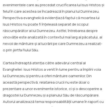
evenimentele care au precedat crucificarea lui Isus Hristos și
felul în care acestea se încadrează în planul lui Dumnezeu.
Perspectiva evanghelică evidențiază faptul că moartea lui
Isus Hristos nu poate fi înțeleasă separat de scopul
răscumpărător al lui Dumnezeu. Astfel, întrebarea despre
vinovăție este analizată în contextul mai larg al păcatului, al
nevoii de mântuire și al lucrării pe care Dumnezeu a realizat-
o prin jertfa Fiului Său.
Cartea îndreaptă atenția către adevărul central al
Evangheliei: Isus Hristos a venit în lume pentru a împlini voia
lui Dumnezeu și pentru a oferi mântuire oamenilor. Din
această perspectivă, relatarea crucii nu este doar o
prezentare a unor evenimente istorice, ci și o descoperire a
dragostei lui Dumnezeu și a planului Său de răscumpărare.
Autorul analizează tema responsabilității umane în raport cu