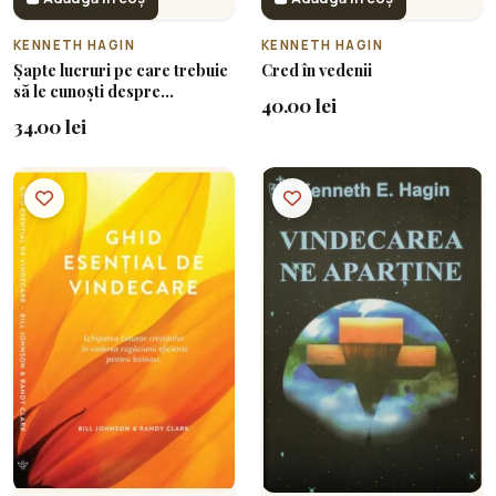
KENNETH HAGIN
KENNETH HAGIN
Șapte lucruri pe care trebuie
Cred în vedenii
să le cunoști despre
40.00 lei
vindecarea divină
34.00 lei