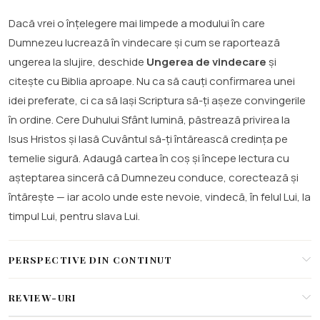
Dacă vrei o înțelegere mai limpede a modului în care
Dumnezeu lucrează în vindecare și cum se raportează
ungerea la slujire, deschide
Ungerea de vindecare
și
citește cu Biblia aproape. Nu ca să cauți confirmarea unei
idei preferate, ci ca să lași Scriptura să-ți așeze convingerile
în ordine. Cere Duhului Sfânt lumină, păstrează privirea la
Isus Hristos și lasă Cuvântul să-ți întărească credința pe
temelie sigură. Adaugă cartea în coș și începe lectura cu
așteptarea sinceră că Dumnezeu conduce, corectează și
întărește — iar acolo unde este nevoie, vindecă, în felul Lui, la
timpul Lui, pentru slava Lui.
PERSPECTIVE DIN CONTINUT
REVIEW-URI