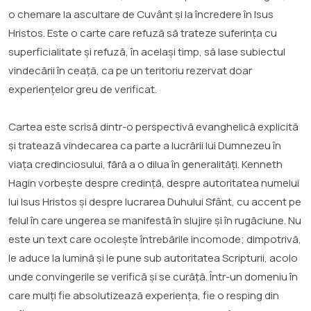
o chemare la ascultare de Cuvânt și la încredere în Isus
Hristos. Este o carte care refuză să trateze suferința cu
superficialitate și refuză, în același timp, să lase subiectul
vindecării în ceață, ca pe un teritoriu rezervat doar
experiențelor greu de verificat.
Cartea este scrisă dintr-o perspectivă evanghelică explicită
și tratează vindecarea ca parte a lucrării lui Dumnezeu în
viața credinciosului, fără a o dilua în generalități. Kenneth
Hagin vorbește despre credință, despre autoritatea numelui
lui Isus Hristos și despre lucrarea Duhului Sfânt, cu accent pe
felul în care ungerea se manifestă în slujire și în rugăciune. Nu
este un text care ocolește întrebările incomode; dimpotrivă,
le aduce la lumină și le pune sub autoritatea Scripturii, acolo
unde convingerile se verifică și se curăță. Într-un domeniu în
care mulți fie absolutizează experiența, fie o resping din