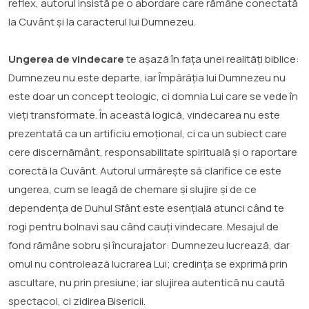
reflex, autorul insistă pe o abordare care rămâne conectată
la Cuvânt și la caracterul lui Dumnezeu.
Ungerea de vindecare
te așază în fața unei realități biblice:
Dumnezeu nu este departe, iar Împărăția lui Dumnezeu nu
este doar un concept teologic, ci domnia Lui care se vede în
vieți transformate. În această logică, vindecarea nu este
prezentată ca un artificiu emoțional, ci ca un subiect care
cere discernământ, responsabilitate spirituală și o raportare
corectă la Cuvânt. Autorul urmărește să clarifice ce este
ungerea, cum se leagă de chemare și slujire și de ce
dependența de Duhul Sfânt este esențială atunci când te
rogi pentru bolnavi sau când cauți vindecare. Mesajul de
fond rămâne sobru și încurajator: Dumnezeu lucrează, dar
omul nu controlează lucrarea Lui; credința se exprimă prin
ascultare, nu prin presiune; iar slujirea autentică nu caută
spectacol, ci zidirea Bisericii.