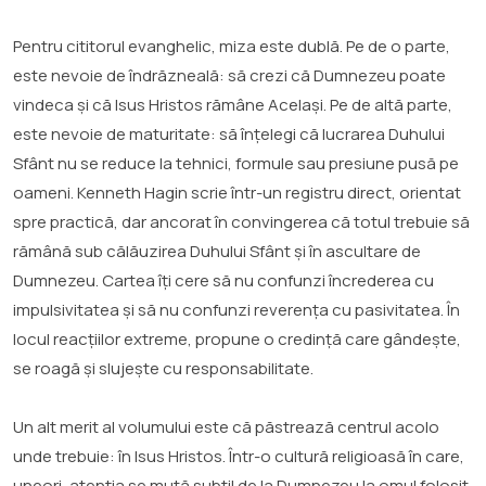
Pentru cititorul evanghelic, miza este dublă. Pe de o parte,
este nevoie de îndrăzneală: să crezi că Dumnezeu poate
vindeca și că Isus Hristos rămâne Același. Pe de altă parte,
este nevoie de maturitate: să înțelegi că lucrarea Duhului
Sfânt nu se reduce la tehnici, formule sau presiune pusă pe
oameni. Kenneth Hagin scrie într-un registru direct, orientat
spre practică, dar ancorat în convingerea că totul trebuie să
rămână sub călăuzirea Duhului Sfânt și în ascultare de
Dumnezeu. Cartea îți cere să nu confunzi încrederea cu
impulsivitatea și să nu confunzi reverența cu pasivitatea. În
locul reacțiilor extreme, propune o credință care gândește,
se roagă și slujește cu responsabilitate.
Un alt merit al volumului este că păstrează centrul acolo
unde trebuie: în Isus Hristos. Într-o cultură religioasă în care,
uneori, atenția se mută subtil de la Dumnezeu la omul folosit,