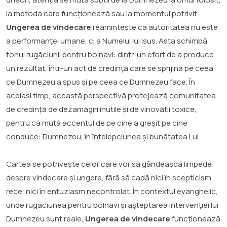
la metoda care funcționează sau la momentul potrivit,
Ungerea de vindecare
reamintește că autoritatea nu este
a performanței umane, ci a Numelui lui Isus. Asta schimbă
tonul rugăciunii pentru bolnavi: dintr-un efort de a produce
un rezultat, într-un act de credință care se sprijină pe ceea
ce Dumnezeu a spus și pe ceea ce Dumnezeu face. În
același timp, această perspectivă protejează comunitatea
de credință de dezamăgiri inutile și de vinovății toxice,
pentru că mută accentul de pe cine a greșit pe cine
conduce: Dumnezeu, în înțelepciunea și bunătatea Lui.
Cartea se potrivește celor care vor să gândească limpede
despre vindecare și ungere, fără să cadă nici în scepticism
rece, nici în entuziasm necontrolat. În contextul evanghelic,
unde rugăciunea pentru bolnavi și așteptarea intervenției lui
Dumnezeu sunt reale,
Ungerea de vindecare
funcționează