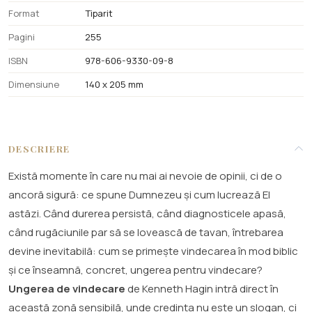
Format
Tiparit
Pagini
255
ISBN
978-606-9330-09-8
Dimensiune
140 x 205 mm
DESCRIERE
Există momente în care nu mai ai nevoie de opinii, ci de o
ancoră sigură: ce spune Dumnezeu și cum lucrează El
astăzi. Când durerea persistă, când diagnosticele apasă,
când rugăciunile par să se lovească de tavan, întrebarea
devine inevitabilă: cum se primește vindecarea în mod biblic
și ce înseamnă, concret, ungerea pentru vindecare?
Ungerea de vindecare
de Kenneth Hagin intră direct în
această zonă sensibilă, unde credința nu este un slogan, ci