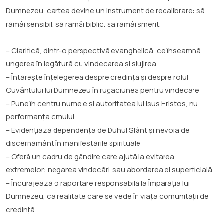
Dumnezeu, cartea devine un instrument de recalibrare: să
rămâi sensibil, să rămâi biblic, să rămâi smerit.
– Clarifică, dintr-o perspectivă evanghelică, ce înseamnă
ungerea în legătură cu vindecarea și slujirea
– Întărește înțelegerea despre credință și despre rolul
Cuvântului lui Dumnezeu în rugăciunea pentru vindecare
– Pune în centru numele și autoritatea lui Isus Hristos, nu
performanța omului
– Evidențiază dependența de Duhul Sfânt și nevoia de
discernământ în manifestările spirituale
– Oferă un cadru de gândire care ajută la evitarea
extremelor: negarea vindecării sau abordarea ei superficială
– Încurajează o raportare responsabilă la Împărăția lui
Dumnezeu, ca realitate care se vede în viața comunității de
credință