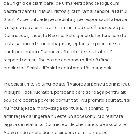
ca un ghid de clarificare: ce urmărești când te rogi, cum
păstrezi centrul în Isus Hristos și cum rămâi sensibil la Duhul
Sfânt. Accentul cade pe credință și pe responsabilitatea de
a sluji sau de a primi slujire într-un mod care Îl onorează pe
Dumnezeu și zidește Biserica. Este genul de lectură care te
ajută să pui ordine în limbaj, în așteptări și în priorități: să
cauți prezența lui Dumnezeu înainte de rezultate, să
respecți oamenii înainte de demonstrații și să rămâi
credincios Scripturii înainte de interpretări personale.
În același timp, volumul poate fi valoros și pentru cei implicați
în slujire: lideri, lucrători, persoane care se roagă pentru alții
sau care poartă poverile comunității. Nu promite scurtături și
nu încurajează improvizația spirituală. În schimb, îți
amintește că ungerea nu este un accesoriu, ci o realitate
legată de relația cu Dumnezeu, de chemare și de ascultare.
Acolo unde există dorința sinceră de a-L onora pe