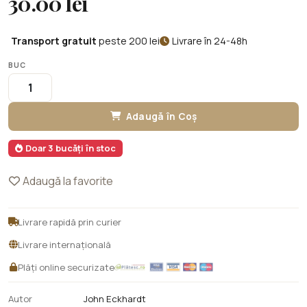
30.00 lei
Transport gratuit
peste 200 lei
Livrare în 24-48h
BUC
Adaugă în Coș
Doar 3 bucăți în stoc
Adaugă la favorite
Livrare rapidă prin curier
Livrare internațională
Plăți online securizate
Autor
John Eckhardt