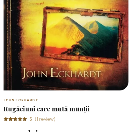
JOHN ECKHARDT
Rugăciuni care mută munții
5
(1 review)