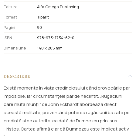
Editura
Alfa Omega Publishing
Format
Tiparit
Pagini
90
ISBN
978-973-1734-62-0
Dimensiune
140 x 205 mm
DESCRIERE
Există momente în viața credinciosului când provocările par
imposibile, iar circumstanțele par de neclintit. „Rugăciuni
care mută munții” de John Eckhardt abordează direct
această realitate, prezentând puterea rugăciunii bazate pe
credință și pe autoritatea dată de Dumnezeu prin Isus
Hristos. Cartea afirmă clar că Dumnezeu este implicat activ