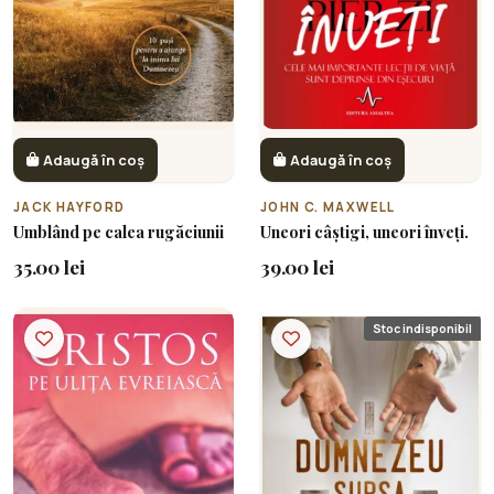
Adaugă în coș
Adaugă în coș
JACK HAYFORD
JOHN C. MAXWELL
Umblând pe calea rugăciunii
Uneori câștigi, uneori înveți.
35.00 lei
39.00 lei
Stoc indisponibil