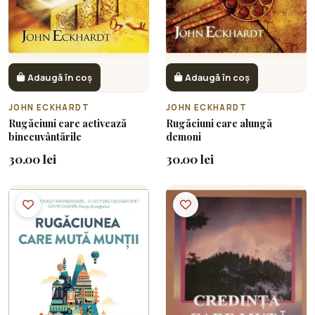
Adaugă în coș
Adaugă în coș
JOHN ECKHARDT
JOHN ECKHARDT
Rugăciuni care activează
Rugăciuni care alungă
binecuvântările
demoni
30.00 lei
30.00 lei