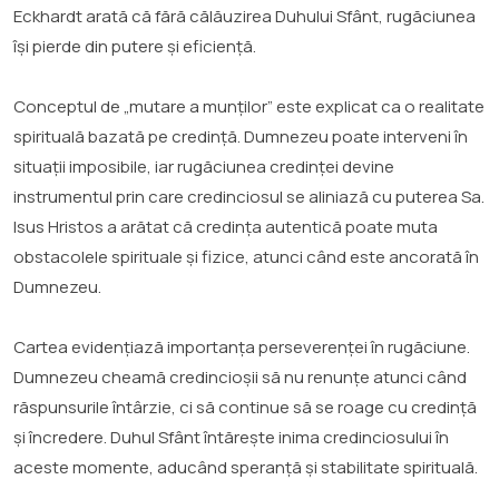
Eckhardt arată că fără călăuzirea Duhului Sfânt, rugăciunea
își pierde din putere și eficiență.
Conceptul de „mutare a munților” este explicat ca o realitate
spirituală bazată pe credință. Dumnezeu poate interveni în
situații imposibile, iar rugăciunea credinței devine
instrumentul prin care credinciosul se aliniază cu puterea Sa.
Isus Hristos a arătat că credința autentică poate muta
obstacolele spirituale și fizice, atunci când este ancorată în
Dumnezeu.
Cartea evidențiază importanța perseverenței în rugăciune.
Dumnezeu cheamă credincioșii să nu renunțe atunci când
răspunsurile întârzie, ci să continue să se roage cu credință
și încredere. Duhul Sfânt întărește inima credinciosului în
aceste momente, aducând speranță și stabilitate spirituală.