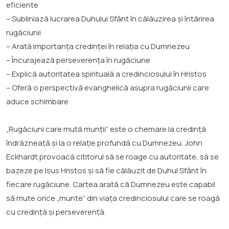
eficiente
– Subliniază lucrarea Duhului Sfânt în călăuzirea și întărirea
rugăciunii
– Arată importanța credinței în relația cu Dumnezeu
– Încurajează perseverența în rugăciune
– Explică autoritatea spirituală a credinciosului în Hristos
– Oferă o perspectivă evanghelică asupra rugăciunii care
aduce schimbare
„Rugăciuni care mută munții” este o chemare la credință
îndrăzneață și la o relație profundă cu Dumnezeu. John
Eckhardt provoacă cititorul să se roage cu autoritate, să se
bazeze pe Isus Hristos și să fie călăuzit de Duhul Sfânt în
fiecare rugăciune. Cartea arată că Dumnezeu este capabil
să mute orice „munte” din viața credinciosului care se roagă
cu credință și perseverență.