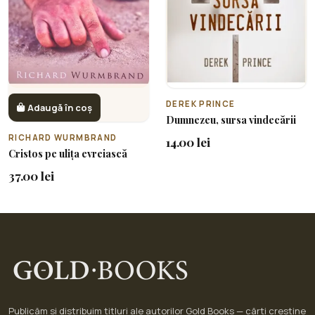
DEREK PRINCE
Adaugă în coș
Dumnezeu, sursa vindecării
RICHARD WURMBRAND
14.00 lei
Cristos pe ulița evreiască
37.00 lei
Publicăm și distribuim titluri ale autorilor Gold Books — cărți creștine