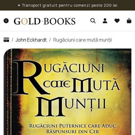
✦ Transport gratuit pentru comenzi peste 200 lei
John Eckhardt
Rugăciuni care mută munții