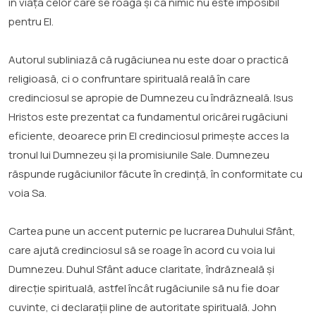
în viața celor care se roagă și că nimic nu este imposibil
pentru El.
Autorul subliniază că rugăciunea nu este doar o practică
religioasă, ci o confruntare spirituală reală în care
credinciosul se apropie de Dumnezeu cu îndrăzneală. Isus
Hristos este prezentat ca fundamentul oricărei rugăciuni
eficiente, deoarece prin El credinciosul primește acces la
tronul lui Dumnezeu și la promisiunile Sale. Dumnezeu
răspunde rugăciunilor făcute în credință, în conformitate cu
voia Sa.
Cartea pune un accent puternic pe lucrarea Duhului Sfânt,
care ajută credinciosul să se roage în acord cu voia lui
Dumnezeu. Duhul Sfânt aduce claritate, îndrăzneală și
direcție spirituală, astfel încât rugăciunile să nu fie doar
cuvinte, ci declarații pline de autoritate spirituală. John