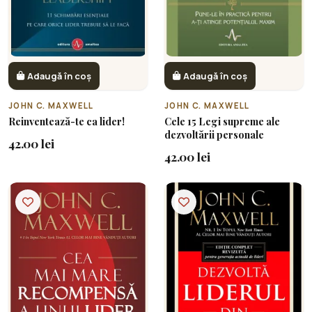
Adaugă în coș
Adaugă în coș
JOHN C. MAXWELL
JOHN C. MAXWELL
Reinventează-te ca lider!
Cele 15 Legi supreme ale
dezvoltării personale
42.00 lei
42.00 lei