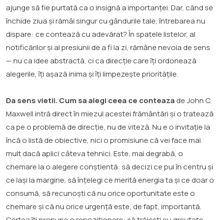
ajunge să fie purtată ca o insignă a importanței. Dar, când se
închide ziua și rămâi singur cu gândurile tale, întrebarea nu
dispare: ce contează cu adevărat? În spatele listelor, al
notificărilor și al presiunii de a fi la zi, rămâne nevoia de sens
— nu ca idee abstractă, ci ca direcție care îți ordonează
alegerile, îți așază inima și îți limpezește prioritățile.
Da sens vietii. Cum sa alegi ceea ce conteaza
de John C.
Maxwell intră direct în miezul acestei frământări și o tratează
ca pe o problemă de direcție, nu de viteză. Nu e o invitație la
încă o listă de obiective, nici o promisiune că vei face mai
mult dacă aplici câteva tehnici. Este, mai degrabă, o
chemare la o alegere conștientă: să decizi ce pui în centru și
ce lași la margine, să înțelegi ce merită energia ta și ce doar o
consumă, să recunoști că nu orice oportunitate este o
chemare și că nu orice urgență este, de fapt, importantă.
Cartea îți propune o repoziționare: să trăiești cu greutate,