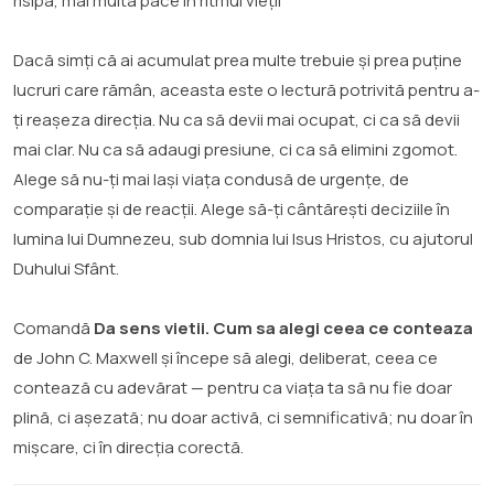
risipă, mai multă pace în ritmul vieții
Dacă simți că ai acumulat prea multe trebuie și prea puține
lucruri care rămân, aceasta este o lectură potrivită pentru a-
ți reașeza direcția. Nu ca să devii mai ocupat, ci ca să devii
mai clar. Nu ca să adaugi presiune, ci ca să elimini zgomot.
Alege să nu-ți mai lași viața condusă de urgențe, de
comparație și de reacții. Alege să-ți cântărești deciziile în
lumina lui Dumnezeu, sub domnia lui Isus Hristos, cu ajutorul
Duhului Sfânt.
Comandă
Da sens vietii. Cum sa alegi ceea ce conteaza
de John C. Maxwell și începe să alegi, deliberat, ceea ce
contează cu adevărat — pentru ca viața ta să nu fie doar
plină, ci așezată; nu doar activă, ci semnificativă; nu doar în
mișcare, ci în direcția corectă.