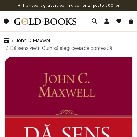
✦ Transport gratuit pentru comenzi peste 200 lei
John C. Maxwell
Dă sens vieții. Cum să alegi ceea ce contează