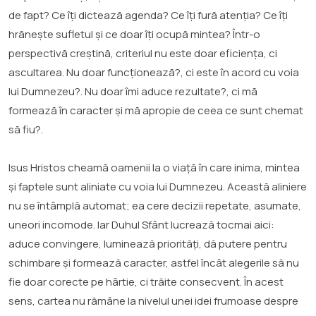
de fapt? Ce îți dictează agenda? Ce îți fură atenția? Ce îți
hrănește sufletul și ce doar îți ocupă mintea? Într-o
perspectivă creștină, criteriul nu este doar eficiența, ci
ascultarea. Nu doar funcționează?, ci este în acord cu voia
lui Dumnezeu?. Nu doar îmi aduce rezultate?, ci mă
formează în caracter și mă apropie de ceea ce sunt chemat
să fiu?.
Isus Hristos cheamă oamenii la o viață în care inima, mintea
și faptele sunt aliniate cu voia lui Dumnezeu. Această aliniere
nu se întâmplă automat; ea cere decizii repetate, asumate,
uneori incomode. Iar Duhul Sfânt lucrează tocmai aici:
aduce convingere, luminează priorități, dă putere pentru
schimbare și formează caracter, astfel încât alegerile să nu
fie doar corecte pe hârtie, ci trăite consecvent. În acest
sens, cartea nu rămâne la nivelul unei idei frumoase despre