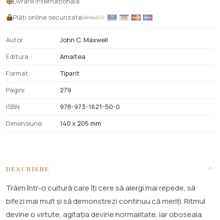
Livrare internațională
Plăți online securizate
Autor
John C. Maxwell
Editura
Amaltea
Format
Tiparit
Pagini
279
ISBN
978-973-1621-50-0
Dimensiune
140 x 205 mm
DESCRIERE
Trăim într-o cultură care îți cere să alergi mai repede, să
bifezi mai mult și să demonstrezi continuu că meriți. Ritmul
devine o virtute, agitația devine normalitate, iar oboseala