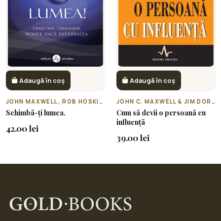
Adaugă în coș
Adaugă în coș
JOHN MAXWELL, ROB HOSKINS
JOHN C. MAXWELL & JIM DORNAN
Schimbă-ți lumea.
Cum să devii o persoană cu
influență
42.00 lei
39.00 lei