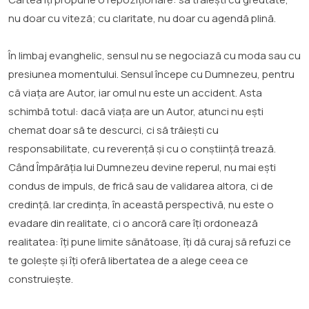
nu doar cu viteză; cu claritate, nu doar cu agendă plină.
În limbaj evanghelic, sensul nu se negociază cu moda sau cu
presiunea momentului. Sensul începe cu Dumnezeu, pentru
că viața are Autor, iar omul nu este un accident. Asta
schimbă totul: dacă viața are un Autor, atunci nu ești
chemat doar să te descurci, ci să trăiești cu
responsabilitate, cu reverență și cu o conștiință trează.
Când Împărăția lui Dumnezeu devine reperul, nu mai ești
condus de impuls, de frică sau de validarea altora, ci de
credință. Iar credința, în această perspectivă, nu este o
evadare din realitate, ci o ancoră care îți ordonează
realitatea: îți pune limite sănătoase, îți dă curaj să refuzi ce
te golește și îți oferă libertatea de a alege ceea ce
construiește.