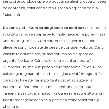
sens, ci te conduce spre o practică: să alegi, zi după zi, ceea
ce contează, chiar când e mai ușor să alegi ceea ce e la
îndemână.
Da sens vietii. Cum sa alegi ceea ce conteaza
nu promite
scurtături și nu se sprijină pe formule magice. Te pune în fața
unei realități simple: viața este suma alegerilor tale, iar
alegerile sunt modelate de ceea ce consideri valoros. Când
valorile tale sunt clare, nu mai ești împins din spate de
urgențe fabricate. Când valorile tale sunt ancorate în
Dumnezeu, nu mai ești prizonierul comparației. În locul unei
existențe fragmentate, cartea susține o viață integrată, în
care direcția este mai importantă decât aplauzele, iar
caracterul cântărește mai mult decât imaginea. Asta
înseamnă să nu-ți mai măsori valoarea în reacțiile altora, ci în
fidelitatea față de ceea ce ai primit ca responsabilitate și
chemare.