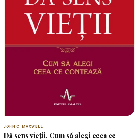
JOHN C. MAXWELL
Dă sens vieții. Cum să alegi ceea ce