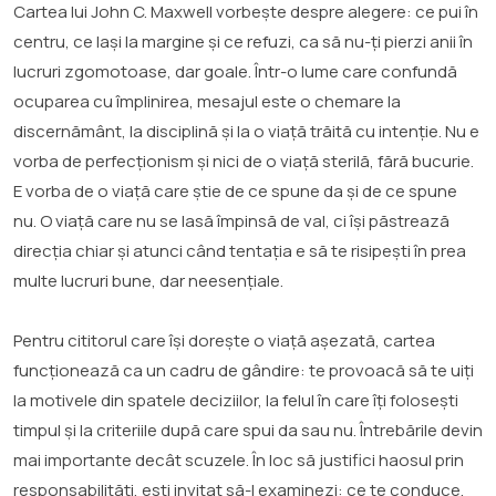
Cartea lui John C. Maxwell vorbește despre alegere: ce pui în
centru, ce lași la margine și ce refuzi, ca să nu-ți pierzi anii în
lucruri zgomotoase, dar goale. Într-o lume care confundă
ocuparea cu împlinirea, mesajul este o chemare la
discernământ, la disciplină și la o viață trăită cu intenție. Nu e
vorba de perfecționism și nici de o viață sterilă, fără bucurie.
E vorba de o viață care știe de ce spune da și de ce spune
nu. O viață care nu se lasă împinsă de val, ci își păstrează
direcția chiar și atunci când tentația e să te risipești în prea
multe lucruri bune, dar neesențiale.
Pentru cititorul care își dorește o viață așezată, cartea
funcționează ca un cadru de gândire: te provoacă să te uiți
la motivele din spatele deciziilor, la felul în care îți folosești
timpul și la criteriile după care spui da sau nu. Întrebările devin
mai importante decât scuzele. În loc să justifici haosul prin
responsabilități, ești invitat să-l examinezi: ce te conduce,