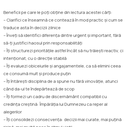
Beneficii pe care le poți obține din lectura acestei cărți:
– Clarifici ce înseamnă ce contează în mod practic și cum se
traduce asta în decizii zilnice
– Înveți să identifici diferența dintre urgent și important, fără
să-ți justifici haosul prin responsabilități
– Îți structurezi prioritățile astfel încât să nu trăiești reactiv, ci
intenționat, cu o direcție stabilă
– Îți evaluezi obiceiurile și angajamentele, ca să elimini ceea
ce consumă mult și produce puțin
– Îți întărești disciplina de a spune nu fără vinovăție, atunci
când da-ul te îndepărtează de scop
– Îți formezi un cadru de discernământ compatibil cu
credința creștină: Împărăția lui Dumnezeu ca reper al
alegerilor
– Îți consolidezi consecvența: decizii mai curate, mai puțină