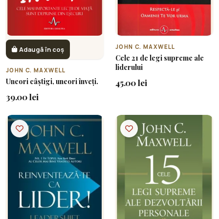
JOHN C. MAXWELL
Adaugă în coș
Cele 21 de legi supreme ale
liderului
JOHN C. MAXWELL
Uneori câștigi, uneori înveți.
45.00 lei
39.00 lei