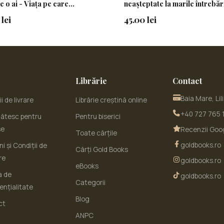
e o ai - Viața pe care
neașteptate la marile întrebăr
eu vrea să o ai
vieții
lei
45.00 lei
Librărie
Contact
Baia Mare, Lil
i de livrare
Librărie creștină online
+40 727 765 
ătesc pentru
Pentru biserici
se
Recenzii Goo
Toate cărțile
goldbooks.ro
i și Condiții de
Cărți Gold Books
re
goldbooks.ro
eBooks
a de
goldbooks.ro
Categorii
ențialitate
Blog
ct
ANPC