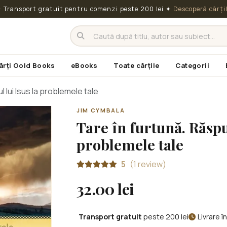
 Transport gratuit pentru comenzi peste 200 lei
✦
Descoperă cărți
ărți Gold Books
eBooks
Toate cărțile
Categorii
 lui Isus la problemele tale
JIM CYMBALA
Tare în furtună. Răspu
problemele tale
5
(1 review)
32.00 lei
Transport gratuit
peste 200 lei
Livrare 