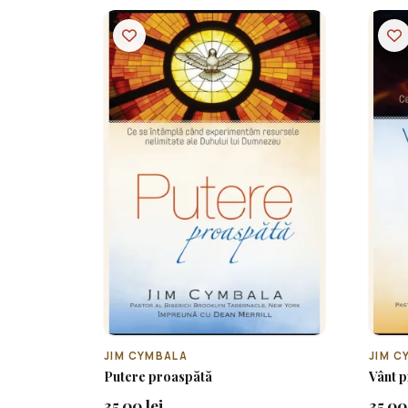
JIM CYMBALA
JIM C
Putere proaspătă
Vânt p
35.00 lei
35.00 