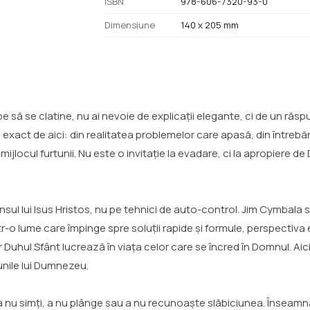
ISBN
978-606-7320-93-0
Dimensiune
140 x 205 mm
epe să se clatine, nu ai nevoie de explicații elegante, ci de un răsp
xact de aici: din realitatea problemelor care apasă, din întrebări
n mijlocul furtunii. Nu este o invitație la evadare, ci la apropiere
nsul lui Isus Hristos, nu pe tehnici de auto-control. Jim Cymbala 
tr-o lume care împinge spre soluții rapide și formule, perspectiva
r Duhul Sfânt lucrează în viața celor care se încred în Domnul. Aici
iunile lui Dumnezeu.
nă a nu simți, a nu plânge sau a nu recunoaște slăbiciunea. Înse