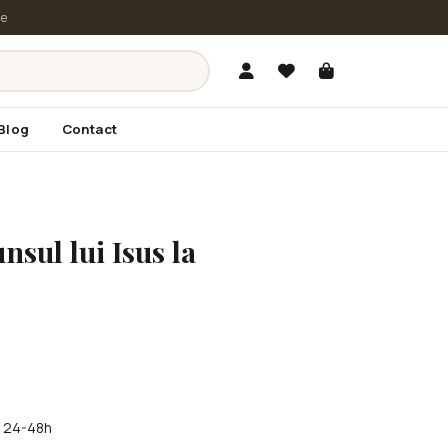
le
Blog
Contact
nsul lui Isus la
în 24-48h