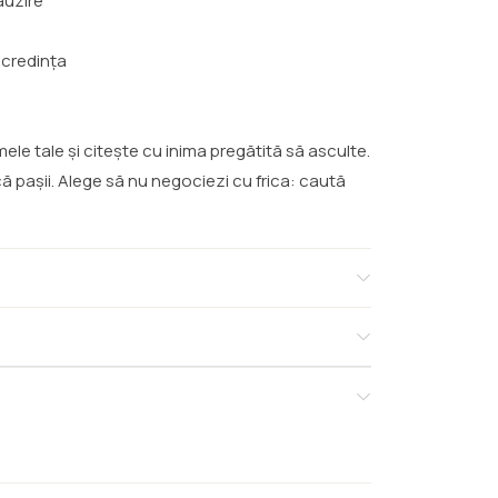
ăuzire
 credința
le tale și citește cu inima pregătită să asculte.
că pașii. Alege să nu negociezi cu frica: caută