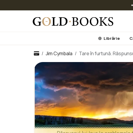
✦
Librărie
C
Jim Cymbala
Tare în furtună. Răspunsul