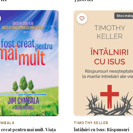
Stoc indis
YMBALA
TIMOTHY KELLER
t creat pentru mai mult. Viața
Întâlniri cu Isus: Răspunsuri