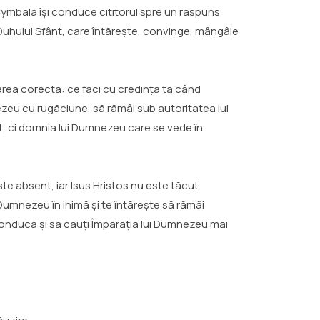
m Cymbala își conduce cititorul spre un răspuns
 Duhului Sfânt, care întărește, convinge, mângâie
barea corectă: ce faci cu credința ta când
nezeu cu rugăciune, să rămâi sub autoritatea lui
at, ci domnia lui Dumnezeu care se vede în
e absent, iar Isus Hristos nu este tăcut.
umnezeu în inimă și te întărește să rămâi
ă conducă și să cauți Împărăția lui Dumnezeu mai