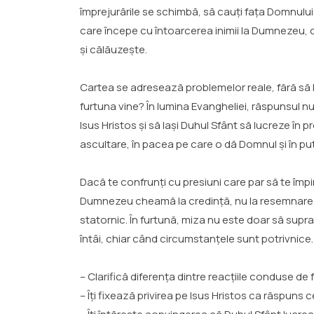
împrejurările se schimbă, să cauți fața Domnului 
care începe cu întoarcerea inimii la Dumnezeu, c
și călăuzește.
Cartea se adresează problemelor reale, fără să le
furtuna vine? În lumina Evangheliei, răspunsul nu 
Isus Hristos și să lași Duhul Sfânt să lucreze î
ascultare, în pacea pe care o dă Domnul și în put
Dacă te confrunți cu presiuni care par să te împ
Dumnezeu cheamă la credință, nu la resemnare. D
statornic. În furtună, miza nu este doar să supra
întâi, chiar când circumstanțele sunt potrivnice.
– Clarifică diferența dintre reacțiile conduse de
– Îți fixează privirea pe Isus Hristos ca răspuns 