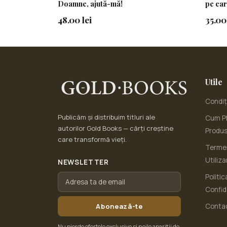
Doamne, ajută-mă!
pe car
Dumnez
48.00 lei
35.00 
Utile
Condiți
Publicăm și distribuim titluri ale
Cum Pl
autorilor Gold Books — cărți creștine
Produ
care transformă vieți.
Termen
Utiliza
NEWSLETTER
Politic
Confid
Abonează-te
Conta