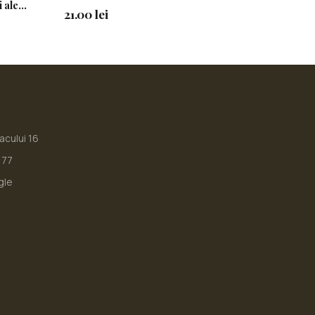
i ale
21.00 lei
iacului 16
177
gle