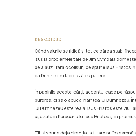
DESCRIERE
Când valurile se ridică și tot ce părea stabil înc
Isus la problemele tale de Jim Cymbala pornește e
de a auzi, fără ocolișuri, ce spune Isus Hristos î
că Dumnezeu lucrează cu putere.
În paginile acestei cărți, accentul cade pe răspu
durerea, ci să o aducă înaintea lui Dumnezeu. În
lui Dumnezeu este reală, Isus Hristos este viu, ia
așezată în Persoana lui Isus Hristos și în promis
Titlul spune deja direcția: a fi tare nu înseam