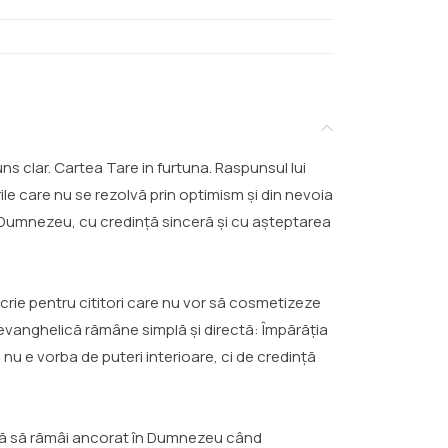
uns clar. Cartea Tare in furtuna. Raspunsul lui
le care nu se rezolvă prin optimism și din nevoia
 de Dumnezeu, cu credință sinceră și cu așteptarea
scrie pentru cititori care nu vor să cosmetizeze
 evanghelică rămâne simplă și directă: Împărăția
 nu e vorba de puteri interioare, ci de credință
amnă să rămâi ancorat în Dumnezeu când