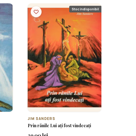
Stoc indisponibil
JIM SANDERS
Prin rănile Lui ați fost vindecați
39.00 lei