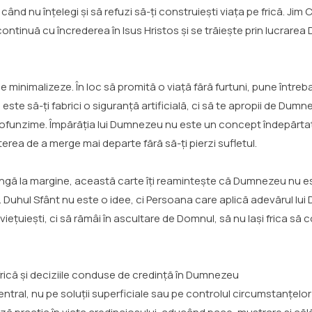
când nu înțelegi și să refuzi să-ți construiești viața pe frică. Ji
ontinuă cu încrederea în Isus Hristos și se trăiește prin lucrarea
 minimalizeze. În loc să promită o viață fără furtuni, pune între
este să-ți fabrici o siguranță artificială, ci să te apropii de Dum
n profunzime. Împărăția lui Dumnezeu nu este un concept îndepărt
erea de a merge mai departe fără să-ți pierzi sufletul.
ingă la margine, această carte îți reamintește că Dumnezeu nu est
uhul Sfânt nu este o idee, ci Persoana care aplică adevărul lui D
viețuiești, ci să rămâi în ascultare de Domnul, să nu lași frica s
 frică și deciziile conduse de credință în Dumnezeu
central, nu pe soluții superficiale sau pe controlul circumstanțelor