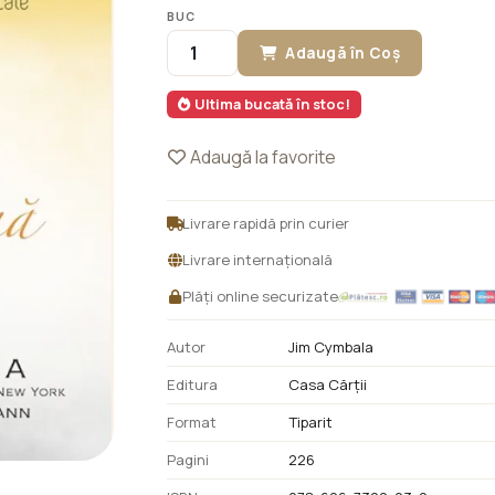
BUC
Adaugă în Coș
Ultima bucată în stoc!
Adaugă la favorite
Livrare rapidă prin curier
Livrare internațională
Plăți online securizate
Autor
Jim Cymbala
Editura
Casa Cărții
Format
Tiparit
Pagini
226