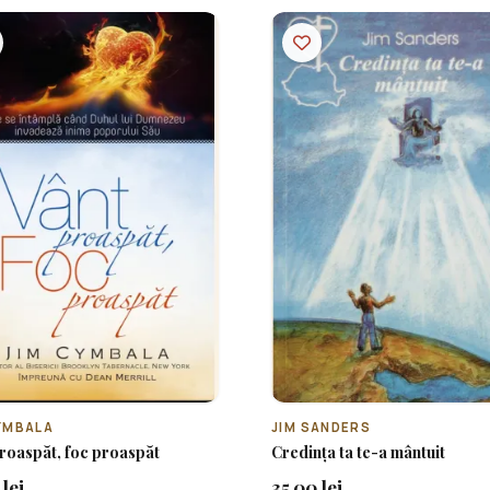
YMBALA
JIM SANDERS
roaspăt, foc proaspăt
Credința ta te-a mântuit
lei
35.00 lei