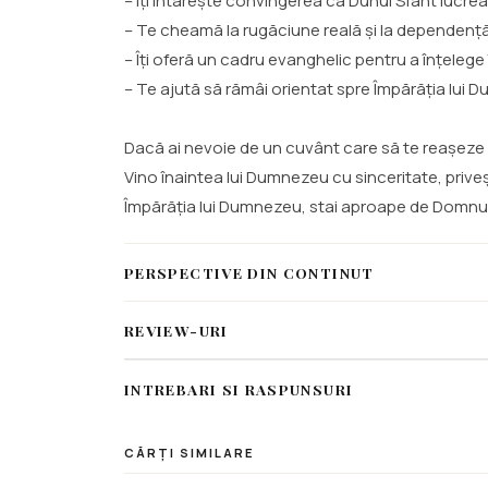
– Îți întărește convingerea că Duhul Sfânt lucre
– Te cheamă la rugăciune reală și la dependenț
– Îți oferă un cadru evanghelic pentru a înțeleg
– Te ajută să rămâi orientat spre Împărăția lui 
Dacă ai nevoie de un cuvânt care să te reașeze pe
Vino înaintea lui Dumnezeu cu sinceritate, priveș
Împărăția lui Dumnezeu, stai aproape de Domnul și
PERSPECTIVE DIN CONTINUT
REVIEW-URI
INTREBARI SI RASPUNSURI
CĂRȚI SIMILARE