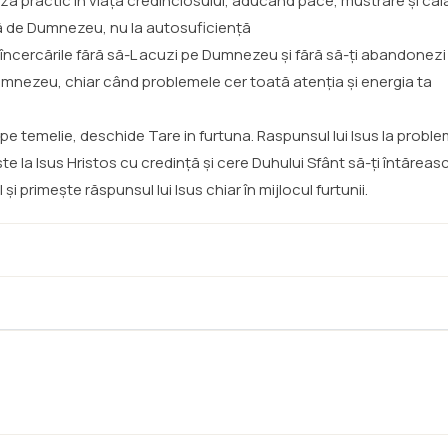
ază practic în viața credinciosului, aducând pace, mustrare și căl
ă de Dumnezeu, nu la autosuficiență
e încercările fără să-L acuzi pe Dumnezeu și fără să-ți abandonezi
Dumnezeu, chiar când problemele cer toată atenția și energia ta
 temelie, deschide Tare in furtuna. Raspunsul lui Isus la probleme
te la Isus Hristos cu credință și cere Duhului Sfânt să-ți întăreas
 primește răspunsul lui Isus chiar în mijlocul furtunii.