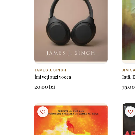
JAMES J. SINGH
JIM S
Îmi veți auzi vocea
Iată, 
20.00 lei
35.00 