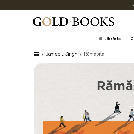
✦
Librărie
C
James J. Singh
Rămășița