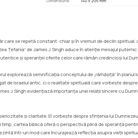
Dimensiune
140 x 205 mm
ăr care se repetă constant: chiar și în vremuri de declin spiritu
ea Țefania” de James J. Singh aduce în atenție mesajul puternic
autentice și speranței oferite celor care rămân credincioși lui D
utorul explorează semnificația conceptului de „rămășiță” în planul
at de Israelul antic, ci o realitate spirituală care vorbește desp
mes J. Singh evidențiază importanța unei relații sincere cu Dum
seriozitate și claritate. El vorbește despre sfințenia lui Dumnez
și timp, cartea biblică oferă o perspectivă plină de speranță pent
zintă într-un mod care încurajează reflecția asupra vieții spiritua