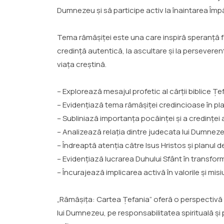
Dumnezeu și să participe activ la înaintarea Împ
Tema rămășiței este una care inspiră speranță fă
credință autentică, la ascultare și la perseverență
viața creștină.
– Explorează mesajul profetic al cărții biblice Țe
– Evidențiază tema rămășiței credincioase în pl
– Subliniază importanța pocăinței și a credinței 
– Analizează relația dintre judecata lui Dumnezeu
– Îndreaptă atenția către Isus Hristos și planul d
– Evidențiază lucrarea Duhului Sfânt în transform
– Încurajează implicarea activă în valorile și mi
„Rămășița: Cartea Țefania” oferă o perspectivă 
lui Dumnezeu, pe responsabilitatea spirituală și 