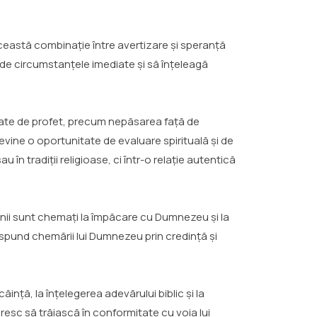
Această combinație între avertizare și speranță
lo de circumstanțele imediate și să înțeleagă
ate de profet, precum nepăsarea față de
evine o oportunitate de evaluare spirituală și de
 tradiții religioase, ci într-o relație autentică
amenii sunt chemați la împăcare cu Dumnezeu și la
ăspund chemării lui Dumnezeu prin credință și
nță, la înțelegerea adevărului biblic și la
resc să trăiască în conformitate cu voia lui