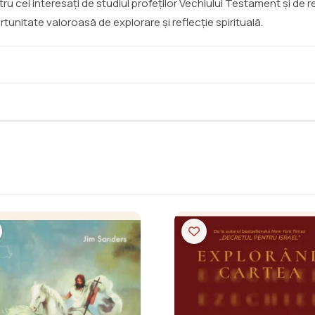
 cei interesați de studiul profeților Vechiului Testament și de r
nitate valoroasă de explorare și reflecție spirituală.