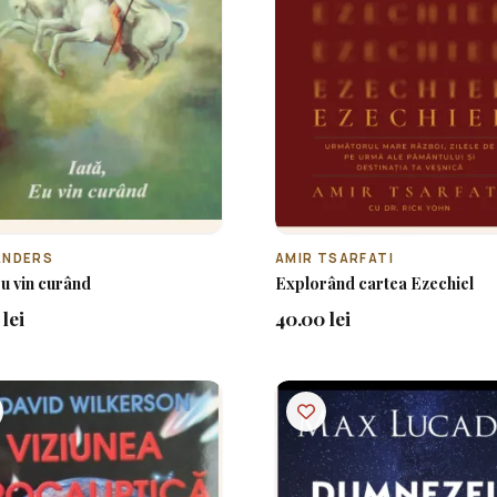
ANDERS
AMIR TSARFATI
Eu vin curând
Explorând cartea Ezechiel
lei
40.00 lei