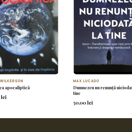
 WILKERSON
MAX LUCADO
ea apocaliptică
Dumnezeu nu renunță niciodat
tine
lei
50.00 lei