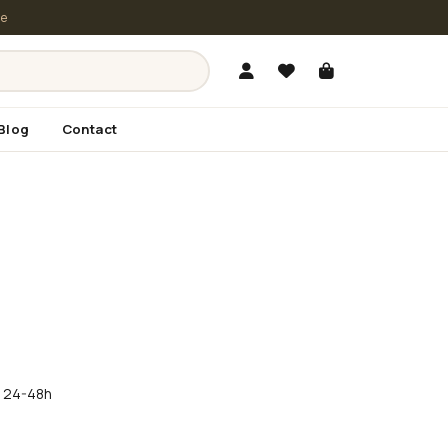
le
Blog
Contact
în 24-48h