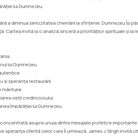
ărăției lui Dumnezeu.
ră a diminua seriozitatea chemării la sfințenie. Dumnezeu Își păs
. Cartea invită la o analiză sinceră a priorităților spirituale și la
fania.
anul lui Dumnezeu.
autentice.
 și speranța restaurării.
e mântuire.
area vieții credinciosului.
siunea Împărăției lui Dumnezeu.
concentrată asupra unuia dintre mesajele profetice importante ale
pe speranța oferită celor care Îl urmează, James J. Singh invită ci