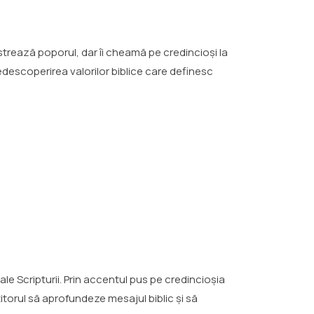
trează poporul, dar îi cheamă pe credincioși la
 redescoperirea valorilor biblice care definesc
 Scripturii. Prin accentul pus pe credincioșia
titorul să aprofundeze mesajul biblic și să