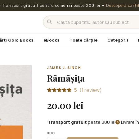
 Transport gratuit pentru comenzi peste 200 lei
✦
Descoperă cărți
ărți Gold Books
eBooks
Toate cărțile
Categorii
JAMES J. SINGH
Rămășița
5
(1 review)
20.00 lei
Transport gratuit
peste 200 lei
Livrare 
BUC