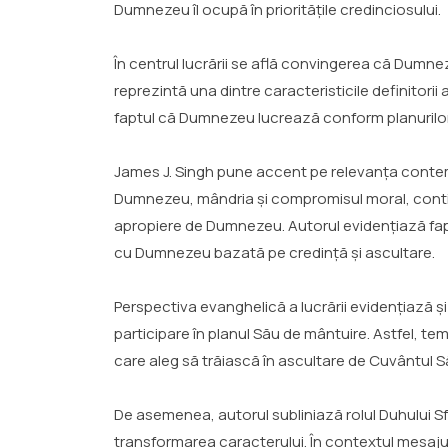
Dumnezeu îl ocupă în prioritățile credinciosului.
În centrul lucrării se află convingerea că Dumne
reprezintă una dintre caracteristicile definitorii
faptul că Dumnezeu lucrează conform planurilor
James J. Singh pune accent pe relevanța conte
Dumnezeu, mândria și compromisul moral, continuă
apropiere de Dumnezeu. Autorul evidențiază faptul
cu Dumnezeu bazată pe credință și ascultare.
Perspectiva evanghelică a lucrării evidențiază și
participare în planul Său de mântuire. Astfel, t
care aleg să trăiască în ascultare de Cuvântul S
De asemenea, autorul subliniază rolul Duhului Sfâ
transformarea caracterului. În contextul mesajul