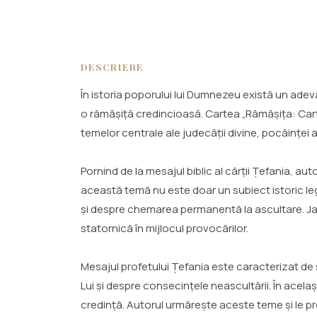
DESCRIERE
În istoria poporului lui Dumnezeu există un adev
o rămășiță credincioasă. Cartea „Rămășița: Cart
temelor centrale ale judecății divine, pocăinței 
Pornind de la mesajul biblic al cărții Țefania, a
această temă nu este doar un subiect istoric leg
și despre chemarea permanentă la ascultare. Ja
statornică în mijlocul provocărilor.
Mesajul profetului Țefania este caracterizat de 
Lui și despre consecințele neascultării. În acela
credință. Autorul urmărește aceste teme și le pre