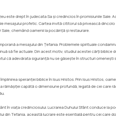
zeu este drept în judecata Sa și credincios în promisiunile Sale. 
 ale mesajului profetic. Cartea invită cititorul să privească dinco
 Sale, chemând oamenii la pocăință și restaurare.
mporană a mesajului din Țefania. Problemele spirituale condamn
 să fie actuale. Din acest motiv, studiul acestei cărți biblice d
 că adevărata siguranță nu se găsește în structuri omenești sau în
 împlinirea speranței biblice în Isus Hristos. Prin Isus Hristos, o
ema rămășiței capătă o dimensiune profundă, legată de cei care r
ău.
nt în viața credinciosului. Lucrarea Duhului Sfânt conduce la pocăi
ui din Țefania, această lucrare este esențială pentru cei care do