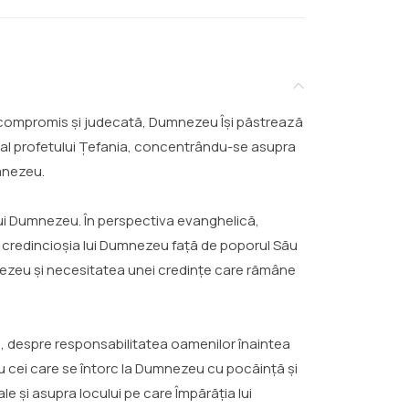
al, compromis și judecată, Dumnezeu Își păstrează
 al profetului Țefania, concentrându-se asupra
umnezeu.
 lui Dumnezeu. În perspectiva evanghelică,
re credincioșia lui Dumnezeu față de poporul Său
nezeu și necesitatea unei credințe care rămâne
eu, despre responsabilitatea oamenilor înaintea
ru cei care se întorc la Dumnezeu cu pocăință și
le și asupra locului pe care Împărăția lui