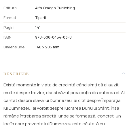
Editura
Alfa Omega Publishing
Format
Tiparit
Pagini
141
ISBN
978-606-0454-03-8
Dimensiune
140 x 205 mm
DESCRIERE
Există momente în viața de credință când simți că ai auzit
multe despre trezire, dar ai văzut prea puțin din puterea ei. Ai
cântat despre slava lui Dumnezeu, ai citit despre Împărăția
lui Dumnezeu, ai vorbit despre lucrarea Duhului Sfânt, însă
rămâne întrebarea directă: unde se formează, concret, un
loc în care prezența lui Dumnezeu este căutată cu