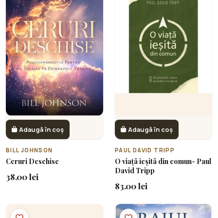
Adaugă în coș
Adaugă în coș
BILL JOHNSON
PAUL DAVID TRIPP
Ceruri Deschise
O viață ieșită din comun- Paul
David Tripp
38.00 lei
83.00 lei