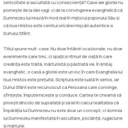
seriozitate și ascultată cu consecvență? Case ale gloriei nu
pornește de la idei vagi, ci de la convingerea evanghelică că
Dumnezeu lucrează în mod real în mijlocul poporului Său și
că Isus Hristos este centrul oricărei mișcări autentice a
Duhului Sfânt.
Titlul spune mult: case. Nu doar întâlniri ocazionale, nu doar
evenimente care trec, ci spații și ritmuri de viață în care
credința este trăită, mărturisită și păstrată vie. În limbaj
evanghelic, o casă a gloriei este un loc în care Evanghelia lui
Isus Hristos este prețuită, Scriptura este luată în serios, iar
Duhul Sfânt este recunoscut ca Persoana care convinge,
sfințește, împuternicește și conduce. Cartea te cheamă să
privești dincolo de suprafață și să iei în calcul realitatea că
Împărăția lui Dumnezeu nu este doar un concept, ci domnia
lui Dumnezeu manifestată în ascultare, pocăință, rugăciune
și mărturie.