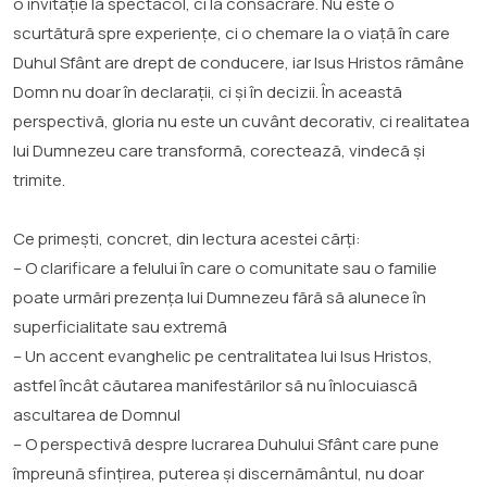
o invitație la spectacol, ci la consacrare. Nu este o
scurtătură spre experiențe, ci o chemare la o viață în care
Duhul Sfânt are drept de conducere, iar Isus Hristos rămâne
Domn nu doar în declarații, ci și în decizii. În această
perspectivă, gloria nu este un cuvânt decorativ, ci realitatea
lui Dumnezeu care transformă, corectează, vindecă și
trimite.
Ce primești, concret, din lectura acestei cărți:
– O clarificare a felului în care o comunitate sau o familie
poate urmări prezența lui Dumnezeu fără să alunece în
superficialitate sau extremă
– Un accent evanghelic pe centralitatea lui Isus Hristos,
astfel încât căutarea manifestărilor să nu înlocuiască
ascultarea de Domnul
– O perspectivă despre lucrarea Duhului Sfânt care pune
împreună sfințirea, puterea și discernământul, nu doar