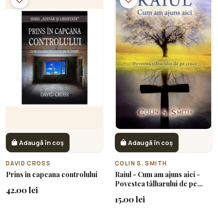
Adaugă în coș
Adaugă în coș
DAVID CROSS
COLIN S. SMITH
Prins în capcana controlului
Raiul - Cum am ajuns aici -
Povestea tâlharului de pe
42.00 lei
cruce
15.00 lei