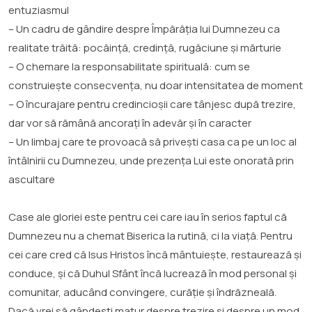
entuziasmul
– Un cadru de gândire despre Împărăția lui Dumnezeu ca
realitate trăită: pocăință, credință, rugăciune și mărturie
– O chemare la responsabilitate spirituală: cum se
construiește consecvența, nu doar intensitatea de moment
– O încurajare pentru credincioșii care tânjesc după trezire,
dar vor să rămână ancorați în adevăr și în caracter
– Un limbaj care te provoacă să privești casa ca pe un loc al
întâlnirii cu Dumnezeu, unde prezența Lui este onorată prin
ascultare
Case ale gloriei este pentru cei care iau în serios faptul că
Dumnezeu nu a chemat Biserica la rutină, ci la viață. Pentru
cei care cred că Isus Hristos încă mântuiește, restaurează și
conduce, și că Duhul Sfânt încă lucrează în mod personal și
comunitar, aducând convingere, curăție și îndrăzneală.
Dacă vrei să gândești matur despre trezire și despre un mod