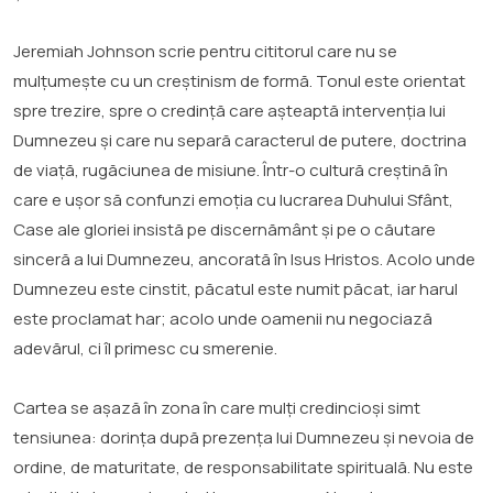
Jeremiah Johnson scrie pentru cititorul care nu se
mulțumește cu un creștinism de formă. Tonul este orientat
spre trezire, spre o credință care așteaptă intervenția lui
Dumnezeu și care nu separă caracterul de putere, doctrina
de viață, rugăciunea de misiune. Într-o cultură creștină în
care e ușor să confunzi emoția cu lucrarea Duhului Sfânt,
Case ale gloriei insistă pe discernământ și pe o căutare
sinceră a lui Dumnezeu, ancorată în Isus Hristos. Acolo unde
Dumnezeu este cinstit, păcatul este numit păcat, iar harul
este proclamat har; acolo unde oamenii nu negociază
adevărul, ci îl primesc cu smerenie.
Cartea se așază în zona în care mulți credincioși simt
tensiunea: dorința după prezența lui Dumnezeu și nevoia de
ordine, de maturitate, de responsabilitate spirituală. Nu este