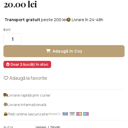
20.00 lei
Transport gratuit
peste 200 lei
Livrare în 24-48h
BUC
Adaugă în Coș
Doar 2 bucăți în stoc
Adaugă la favorite
Livrare rapidă prin curier
Livrare internațională
Plăți online securizate
Autor
James J. Singh