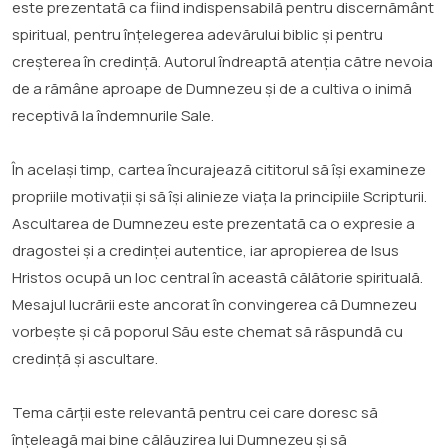
este prezentată ca fiind indispensabilă pentru discernământ
spiritual, pentru înțelegerea adevărului biblic și pentru
creșterea în credință. Autorul îndreaptă atenția către nevoia
de a rămâne aproape de Dumnezeu și de a cultiva o inimă
receptivă la îndemnurile Sale.
În același timp, cartea încurajează cititorul să își examineze
propriile motivații și să își alinieze viața la principiile Scripturii.
Ascultarea de Dumnezeu este prezentată ca o expresie a
dragostei și a credinței autentice, iar apropierea de Isus
Hristos ocupă un loc central în această călătorie spirituală.
Mesajul lucrării este ancorat în convingerea că Dumnezeu
vorbește și că poporul Său este chemat să răspundă cu
credință și ascultare.
Tema cărții este relevantă pentru cei care doresc să
înțeleagă mai bine călăuzirea lui Dumnezeu și să