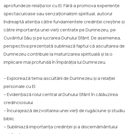
aprofundeze relația lor cu El. Fără a promova experiențe
spectaculoase sau senzaționalism spiritual, autorul
îndreaptă atenția către fundamentele credinței creștine și
către importanța unei vieți centrate pe Dumnezeu, pe
Cuvântul Său și pe lucrarea Duhului Sfânt. De asemenea,
perspectiva prezentată subliniază faptul că ascultarea de
Dumnezeu contribuie la maturizarea spirituală și la o
implicare mai profundă în Împărăția lui Dumnezeu.
– Explorează tema ascultării de Dumnezeu și a relației
personale cu El.
– Evidențiază rolul central al Duhului Sfânt în călăuzirea
credinciosului.
– Încurajează dezvoltarea unei vieți de rugăciune și studiu
biblic.
– Subliniază importanța credinței și a discernământului