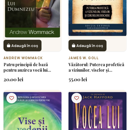
Adaugă în coș
Adaugă în coș
ANDREW WOMMACK
JAMES W. GOLL
Patru principii de bază
Văzătorul: Puterea profetică
pentru auzirea vocii lui
a viziunilor, viselor și
Dumnezeu
cerurilor deschise
20.00 lei
55.00 lei