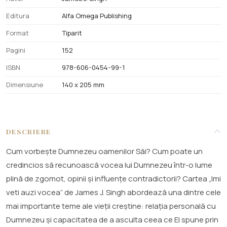
Editura
Alfa Omega Publishing
Format
Tiparit
Pagini
152
ISBN
978-606-0454-99-1
Dimensiune
140 x 205 mm
DESCRIERE
Cum vorbește Dumnezeu oamenilor Săi? Cum poate un
credincios să recunoască vocea lui Dumnezeu într-o lume
plină de zgomot, opinii și influențe contradictorii? Cartea „Imi
veti auzi vocea” de James J. Singh abordează una dintre cele
mai importante teme ale vieții creștine: relația personală cu
Dumnezeu și capacitatea de a asculta ceea ce El spune prin