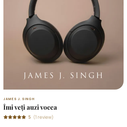
JAMES J. SINGH
Îmi veți auzi vocea
5
(1 review)