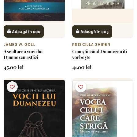
Adaugă în coș
Adaugă în coș
JAMES W. GOLL
PRISCILLA SHIRER
Ascultarea vocii lui
Cum știi când Dumnezeu îți
Dumnezeu astăzi
vorbește
45.00 lei
41.00 lei