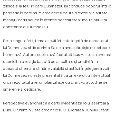
zilnice și la felul în care Dumnezeu își conduce poporul. Într-o
perioadă în care mulți credincioși caută direcție și claritate,
mesajul cărții aduce în atenție necesitatea unei relații vii și
constante cu Dumnezeu.
De-a lungul cărții, tema ascultării este legată de caracterul
lui Dumnezeu și de dorința Sa de a avea părtășie cu cei care
Îl urmează. Autorul subliniază faptul că Isus Hristos a chemat
ucenicii la o relație bazată pe ascultare și credință, iar
această chemare rămâne valabilă și astăzi. Înțelegerea voii
lui Dumnezeu nu este prezentată ca un exercițiu intelectual,
ci ca rezultatul unei umblări zilnice cu El, într-o atitudine de
smerenie și dedicare.
Perspectiva evanghelică a cărții evidențiază rolul esențial al
Duhului Sfânt în viața credinciosului. Lucrarea Duhului Sfânt