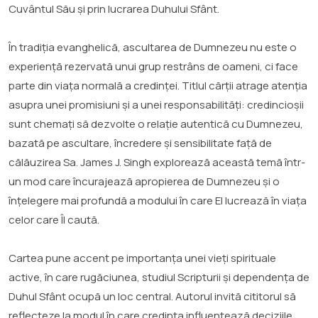
Cuvântul Său și prin lucrarea Duhului Sfânt.
În tradiția evanghelică, ascultarea de Dumnezeu nu este o
experiență rezervată unui grup restrâns de oameni, ci face
parte din viața normală a credinței. Titlul cărții atrage atenția
asupra unei promisiuni și a unei responsabilități: credincioșii
sunt chemați să dezvolte o relație autentică cu Dumnezeu,
bazată pe ascultare, încredere și sensibilitate față de
călăuzirea Sa. James J. Singh explorează această temă într-
un mod care încurajează apropierea de Dumnezeu și o
înțelegere mai profundă a modului în care El lucrează în viața
celor care Îl caută.
Cartea pune accent pe importanța unei vieți spirituale
active, în care rugăciunea, studiul Scripturii și dependența de
Duhul Sfânt ocupă un loc central. Autorul invită cititorul să
reflecteze la modul în care credința influențează deciziile