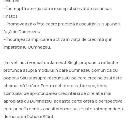
spiritual.
– Îndreaptă atenția către exemplul și învățătura lui Isus
Hristos.
– Promovează o înțelegere practică a ascultării și supunerii
față de Dumnezeu.
– Încurajează implicarea activă în viața de credință și în
Împărăția lui Dumnezeu.
„Imi veti auzi vocea” de James J. Singh propune o reflecție
profundă asupra modului în care Dumnezeu comunică cu
poporul Său și asupra răspunsului pe care credinciosul este
chemat să îl ofere. Pentru cei interesați de creșterea
spirituală, de aprofundarea credinței și de o relație mai
apropiată cu Dumnezeu, această carte oferă o perspectivă
care pune în centru ascultarea de Isus Hristos și dependența
de lucrarea Duhului Sfânt.