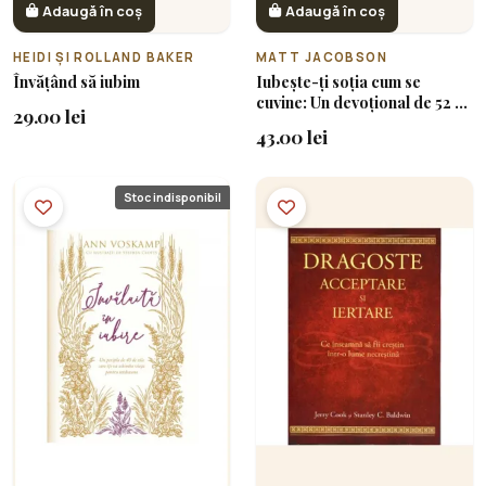
Adaugă în coș
Adaugă în coș
HEIDI ȘI ROLLAND BAKER
MATT JACOBSON
Învățând să iubim
Iubește-ți soția cum se
cuvine: Un devoțional de 52 de
29.00 lei
săptămâni pentru căsnicia
43.00 lei
mai profundă și mai bogată
pe care ți-o dorești
Stoc indisponibil