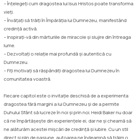
– Înțelegeți cum dragostea lui Isus Hristos poate transforma
vieți.
– Învățați să trăiți în Împărăția lui Dumnezeu, manifestând
credință activă.
– Inspirați-vă din mărturiile de miracole și slujire din întreaga
lume.
– Dezvoltați o relație mai profundă și autentică cu
Dumnezeu.
– Fiți motivați să răspândiți dragostea lui Dumnezeu în
comunitatea voastră.
Fiecare capitol este o invitație deschisă de a experimenta
dragostea fără margini a lui Dumnezeu și de a permite
Duhului Sfânt să lucreze în noi și prin noi. Heidi Baker nu doar
că ne împărtășește din experiențele ei, dar ne și cheamă să
ne alăturăm acestei mișcări de credință și iubire. Cu un stil
direct și plin de pasiune, autoarea ne îndeamnă să trăim o