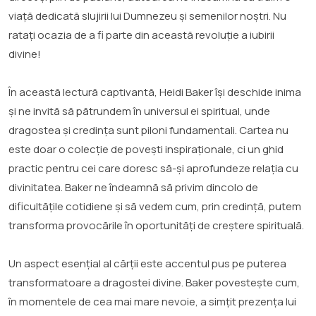
viață dedicată slujirii lui Dumnezeu și semenilor noștri. Nu
ratați ocazia de a fi parte din această revoluție a iubirii
divine!
În această lectură captivantă, Heidi Baker își deschide inima
și ne invită să pătrundem în universul ei spiritual, unde
dragostea și credința sunt piloni fundamentali. Cartea nu
este doar o colecție de povești inspiraționale, ci un ghid
practic pentru cei care doresc să-și aprofundeze relația cu
divinitatea. Baker ne îndeamnă să privim dincolo de
dificultățile cotidiene și să vedem cum, prin credință, putem
transforma provocările în oportunități de creștere spirituală.
Un aspect esențial al cărții este accentul pus pe puterea
transformatoare a dragostei divine. Baker povestește cum,
în momentele de cea mai mare nevoie, a simțit prezența lui