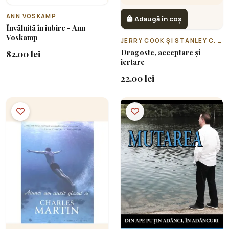
ANN VOSKAMP
Adaugă în coș
Învăluită în iubire - Ann
Voskamp
JERRY COOK ȘI STANLEY C. BALDWIN
Dragoste, acceptare și
82.00 lei
iertare
22.00 lei