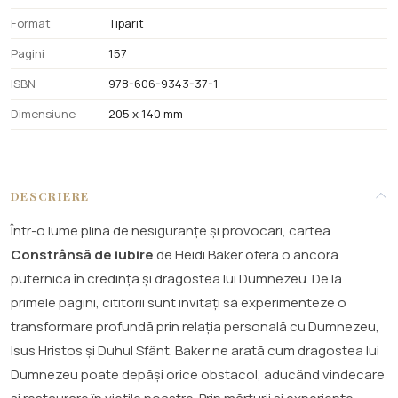
Format
Tiparit
Pagini
157
ISBN
978-606-9343-37-1
Dimensiune
205 x 140 mm
DESCRIERE
Într-o lume plină de nesiguranțe și provocări, cartea
Constrânsă de iubire
de Heidi Baker oferă o ancoră
puternică în credință și dragostea lui Dumnezeu. De la
primele pagini, cititorii sunt invitați să experimenteze o
transformare profundă prin relația personală cu Dumnezeu,
Isus Hristos și Duhul Sfânt. Baker ne arată cum dragostea lui
Dumnezeu poate depăși orice obstacol, aducând vindecare