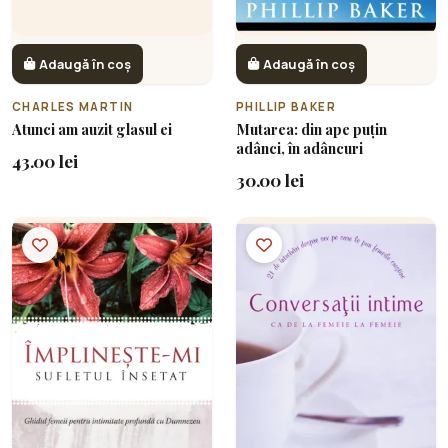
Adaugă în coș
Adaugă în coș
CHARLES MARTIN
PHILLIP BAKER
Atunci am auzit glasul ei
Mutarea: din ape puțin
adânci, în adâncuri
43.00 lei
30.00 lei