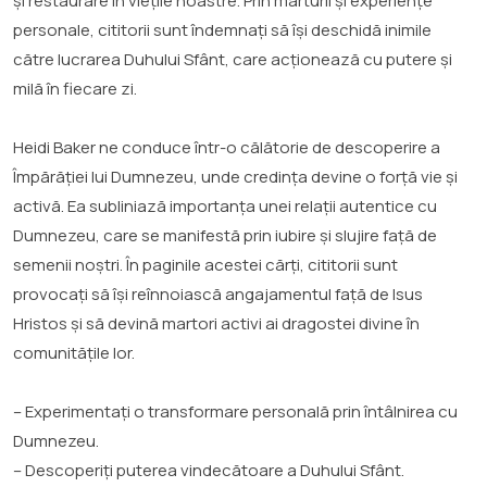
și restaurare în viețile noastre. Prin mărturii și experiențe
personale, cititorii sunt îndemnați să își deschidă inimile
către lucrarea Duhului Sfânt, care acționează cu putere și
milă în fiecare zi.
Heidi Baker ne conduce într-o călătorie de descoperire a
Împărăției lui Dumnezeu, unde credința devine o forță vie și
activă. Ea subliniază importanța unei relații autentice cu
Dumnezeu, care se manifestă prin iubire și slujire față de
semenii noștri. În paginile acestei cărți, cititorii sunt
provocați să își reînnoiască angajamentul față de Isus
Hristos și să devină martori activi ai dragostei divine în
comunitățile lor.
– Experimentați o transformare personală prin întâlnirea cu
Dumnezeu.
– Descoperiți puterea vindecătoare a Duhului Sfânt.