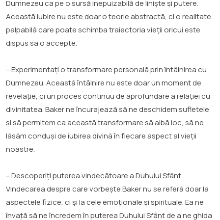
Dumnezeu ca pe o sursă inepuizabilă de liniște și putere.
Această iubire nu este doar o teorie abstractă, ci o realitate
palpabilă care poate schimba traiectoria vieții oricui este
dispus să o accepte.
– Experimentați o transformare personală prin întâlnirea cu
Dumnezeu. Această întâlnire nu este doar un moment de
revelație, ci un proces continuu de aprofundare a relației cu
divinitatea. Baker ne încurajează să ne deschidem sufletele
și să permitem ca această transformare să aibă loc, să ne
lăsăm conduși de iubirea divină în fiecare aspect al vieții
noastre.
– Descoperiți puterea vindecătoare a Duhului Sfânt.
Vindecarea despre care vorbește Baker nu se referă doar la
aspectele fizice, ci și la cele emoționale și spirituale. Ea ne
învață să ne încredem în puterea Duhului Sfânt de a ne ghida