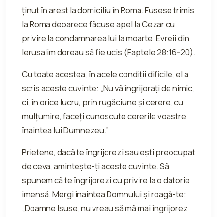
ținut în arest la domiciliu în Roma. Fusese trimis
la Roma deoarece făcuse apel la Cezar cu
privire la condamnarea lui la moarte. Evreii din
Ierusalim doreau să fie ucis (Faptele 28:16-20).
Cu toate acestea, în acele condiții dificile, el a
scris aceste cuvinte: „Nu vă îngrijoraţi de nimic,
ci, în orice lucru, prin rugăciune şi cerere, cu
mulţumire, faceţi cunoscute cererile voastre
înaintea lui Dumnezeu.”
Prietene, dacă te îngrijorezi sau ești preocupat
de ceva, amintește-ți aceste cuvinte. Să
spunem că te îngrijorezi cu privire la o datorie
imensă. Mergi înaintea Domnului și roagă-te:
„Doamne Isuse, nu vreau să mă mai îngrijorez