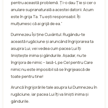
pentru această problemă. Ți-o dau Ție și cer o
anulare supranaturală a acestei datorii. Acum
este în grija Ta. Tu ești responsabil. Îți
mulțumesc că ai grijă de ea.”
Dumnezeu Își ține Cuvântul. Rugându-te
această rugăciune și aruncând îngrijorarea ta
asupra Lui, vei vedea cum pacea Lui îți
liniștește inima și gândurile. Așadar, nu te
îngrijora de nimic – lasă-L pe Cel pentru Care
nimic nu este imposibil să se îngrijească de
toate pentru tine!
Aruncă îngrijorările tale asupra lui Dumnezeu în
rugăciune, iar pacea Lui îți va liniști inima și
gândurile.