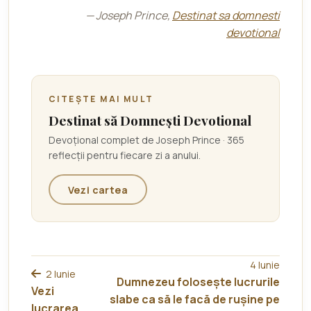
— Joseph Prince,
Destinat sa domnesti
devotional
CITEȘTE MAI MULT
Destinat să Domnești Devotional
Devoțional complet de Joseph Prince · 365
reflecții pentru fiecare zi a anului.
Vezi cartea
4 Iunie
2 Iunie
Dumnezeu folosește lucrurile
Vezi
slabe ca să le facă de rușine pe
lucrarea