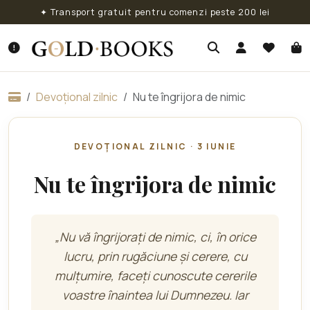
✦ Transport gratuit pentru comenzi peste 200 lei
Devoțional zilnic
Nu te îngrijora de nimic
DEVOȚIONAL ZILNIC · 3 IUNIE
Nu te îngrijora de nimic
„Nu vă îngrijoraţi de nimic, ci, în orice
lucru, prin rugăciune şi cerere, cu
mulţumire, faceţi cunoscute cererile
voastre înaintea lui Dumnezeu. Iar