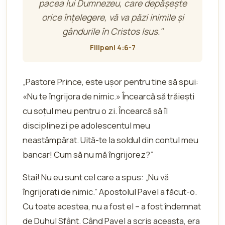
pacea lui Dumnezeu, care depăşeşte
orice înţelegere, vă va păzi inimile şi
gândurile în Cristos Isus."
Filipeni 4:6-7
„Pastore Prince, este ușor pentru tine să spui:
«Nu te îngrijora de nimic.» Încearcă să trăiești
cu soțul meu pentru o zi. Încearcă să îl
disciplinezi pe adolescentul meu
neastâmpărat. Uită-te la soldul din contul meu
bancar! Cum să nu mă îngrijorez?”
Stai! Nu eu sunt cel care a spus: „Nu vă
îngrijorați de nimic.” Apostolul Pavel a făcut-o.
Cu toate acestea, nu a fost el – a fost îndemnat
de Duhul Sfânt. Când Pavel a scris aceasta, era