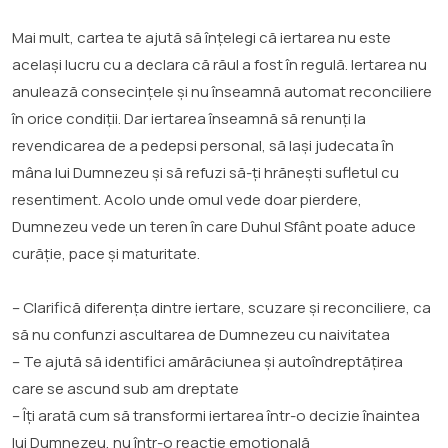
Mai mult, cartea te ajută să înțelegi că iertarea nu este
același lucru cu a declara că răul a fost în regulă. Iertarea nu
anulează consecințele și nu înseamnă automat reconciliere
în orice condiții. Dar iertarea înseamnă să renunți la
revendicarea de a pedepsi personal, să lași judecata în
mâna lui Dumnezeu și să refuzi să-ți hrănești sufletul cu
resentiment. Acolo unde omul vede doar pierdere,
Dumnezeu vede un teren în care Duhul Sfânt poate aduce
curăție, pace și maturitate.
– Clarifică diferența dintre iertare, scuzare și reconciliere, ca
să nu confunzi ascultarea de Dumnezeu cu naivitatea
– Te ajută să identifici amărăciunea și autoîndreptățirea
care se ascund sub am dreptate
– Îți arată cum să transformi iertarea într-o decizie înaintea
lui Dumnezeu, nu într-o reacție emoțională