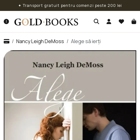
✦ Transport gratuit pentru comenzi peste 200 lei
Nancy Leigh DeMoss
Alege să ierți