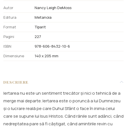
Autor
Nancy Leigh DeMoss
Editura
Metanoia
Format
Tiparit
Pagini
227
ISBN
978-606-8432-10-6
Dimensiune
140 x 205 mm
DESCRIERE
Iertarea nu este un sentiment trecător și nici o tehnică de a
merge mai departe. Iertarea este o poruncă a lui Dumnezeu
și o lucrare reală pe care Duhul Sfânt o face în inima celui
care se supune lui Isus Hristos. Când rănile sunt adânci, când
nedreptatea pare să fi câștigat, când amintirile revin cu