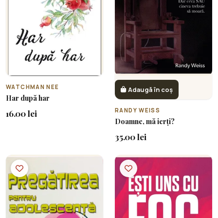
WATCHMAN NEE
Adaugă în coș
Har după har
RANDY WEISS
16.00 lei
Doamne, mă ierți?
35.00 lei