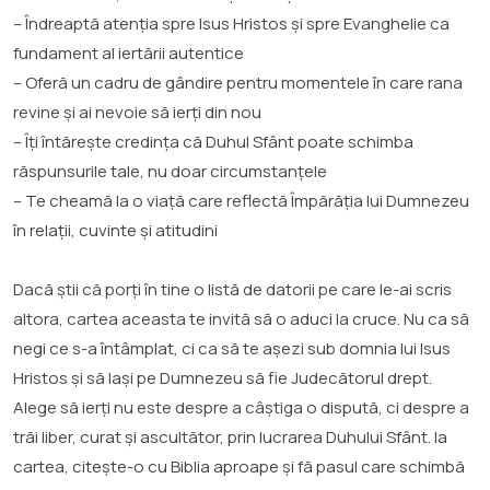
– Îndreaptă atenția spre Isus Hristos și spre Evanghelie ca
fundament al iertării autentice
– Oferă un cadru de gândire pentru momentele în care rana
revine și ai nevoie să ierți din nou
– Îți întărește credința că Duhul Sfânt poate schimba
răspunsurile tale, nu doar circumstanțele
– Te cheamă la o viață care reflectă Împărăția lui Dumnezeu
în relații, cuvinte și atitudini
Dacă știi că porți în tine o listă de datorii pe care le-ai scris
altora, cartea aceasta te invită să o aduci la cruce. Nu ca să
negi ce s-a întâmplat, ci ca să te așezi sub domnia lui Isus
Hristos și să lași pe Dumnezeu să fie Judecătorul drept.
Alege să ierți nu este despre a câștiga o dispută, ci despre a
trăi liber, curat și ascultător, prin lucrarea Duhului Sfânt. Ia
cartea, citește-o cu Biblia aproape și fă pasul care schimbă