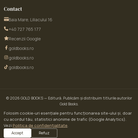
Contact
Baia Mare, Liliacului 16
+40 727 765 177
Recenzii Google
goldbooks.ro
goldbooks.ro
goldbooks.ro
© 2026
GOLD BOOKS
— Editură. Publicăm și distribuim titlurile autorilor
Gold Books.
© 2026 GoldBooks · un serviciu WOW SITE EXPERT SRL · CUI RO30450643 · Str.
Folosim cookie-uri esențiale pentru funcționarea site-ului și, doar
Liliacului nr. 16, Baia Mare, jud. Maramureș
cu acordul tău, statistici anonime de trafic (Google Analytics).
ANPC — Soluționarea Alternativă a Litigiilor (SAL)
Vezi
Politica de confidențialitate
.
Site dezvoltat de
Prestigiu
·
analizează-ți site-ul gratuit
Accept
Refuz