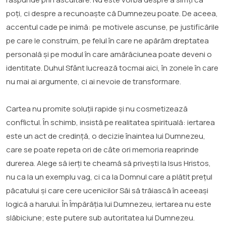
poți, ci despre a recunoaște că Dumnezeu poate. De aceea,
accentul cade pe inimă: pe motivele ascunse, pe justificările
pe care le construim, pe felul în care ne apărăm dreptatea
personală și pe modul în care amărăciunea poate deveni o
identitate. Duhul Sfânt lucrează tocmai aici, în zonele în care
nu mai ai argumente, ci ai nevoie de transformare.
Cartea nu promite soluții rapide și nu cosmetizează
conflictul. În schimb, insistă pe realitatea spirituală: iertarea
este un act de credință, o decizie înaintea lui Dumnezeu,
care se poate repeta ori de câte ori memoria reaprinde
durerea. Alege să ierți te cheamă să privești la Isus Hristos,
nu ca la un exemplu vag, ci ca la Domnul care a plătit prețul
păcatului și care cere ucenicilor Săi să trăiască în aceeași
logică a harului. În Împărăția lui Dumnezeu, iertarea nu este
slăbiciune; este putere sub autoritatea lui Dumnezeu.