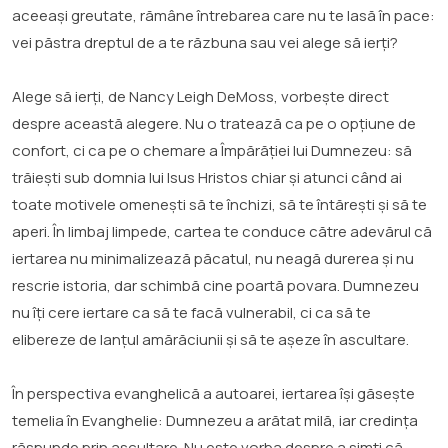
aceeași greutate, rămâne întrebarea care nu te lasă în pace:
vei păstra dreptul de a te răzbuna sau vei alege să ierți?
Alege să ierți, de Nancy Leigh DeMoss, vorbește direct
despre această alegere. Nu o tratează ca pe o opțiune de
confort, ci ca pe o chemare a Împărăției lui Dumnezeu: să
trăiești sub domnia lui Isus Hristos chiar și atunci când ai
toate motivele omenești să te închizi, să te întărești și să te
aperi. În limbaj limpede, cartea te conduce către adevărul că
iertarea nu minimalizează păcatul, nu neagă durerea și nu
rescrie istoria, dar schimbă cine poartă povara. Dumnezeu
nu îți cere iertare ca să te facă vulnerabil, ci ca să te
elibereze de lanțul amărăciunii și să te așeze în ascultare.
În perspectiva evanghelică a autoarei, iertarea își găsește
temelia în Evanghelie: Dumnezeu a arătat milă, iar credința
răspunde prin ascultare. Nu este vorba despre a simți că