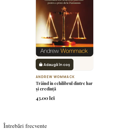
Adaugă în coș
ANDREW WOMMACK
Trăind în echilibrul dintre har
și credință
43.00 lei
Întrebări frecvente