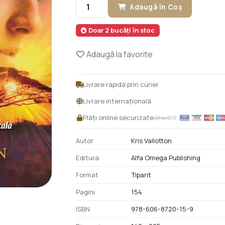
Adaugă în Coș
Doar 2 bucăți în stoc
Adaugă la favorite
Livrare rapidă prin curier
Livrare internațională
Plăți online securizate
Autor
Kris Vallotton
Editura
Alfa Omega Publishing
Format
Tiparit
Pagini
154
ISBN
978-606-8720-15-9