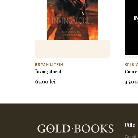
BRYAN LITFIN
KRIS 
Învingătorul
Cum c
65.00 lei
45.00 
Utile
Condiți