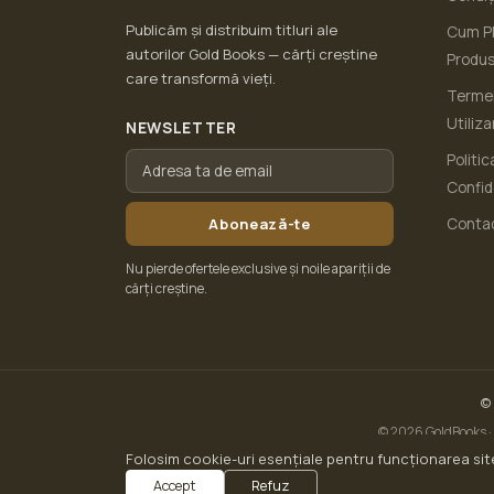
Publicăm și distribuim titluri ale
Cum Pl
autorilor Gold Books — cărți creștine
Produ
care transformă vieți.
Termen
Utiliza
NEWSLETTER
Politic
Confid
Abonează-te
Conta
Nu pierde ofertele exclusive și noile apariții de
cărți creștine.
©
© 2026 GoldBooks · 
Folosim cookie-uri esențiale pentru funcționarea site
Accept
Refuz