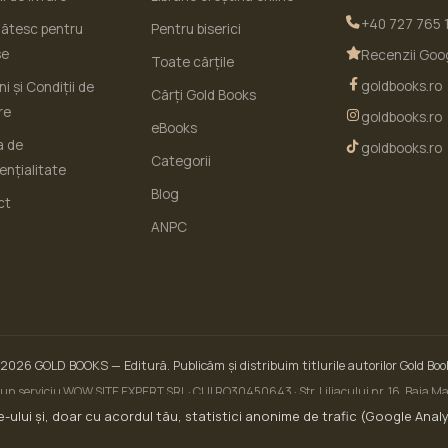
+40 727 765 
ătesc pentru
Pentru biserici
se
Recenzii Goo
Toate cărțile
goldbooks.ro
i și Condiții de
Cărți Gold Books
re
goldbooks.ro
eBooks
a de
goldbooks.ro
Categorii
ențialitate
Blog
ct
ANPC
 2026
GOLD BOOKS
— Editură. Publicăm și distribuim titlurile autorilor Gold Boo
un serviciu WOW SITE EXPERT SRL · CUI RO30450643 · Str. Liliacului nr. 16, Baia 
ANPC — Soluționarea Alternativă a Litigiilor (SAL)
-ului și, doar cu acordul tău, statistici anonime de trafic (Google Analy
Site dezvoltat de
Prestigiu
·
analizează-ți site-ul gratuit