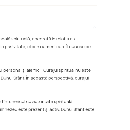
ală spirituală, ancorată în relația cu
 pasivitate, ci prin oameni care Îl cunosc pe
rsonal și ale fricii. Curajul spiritual nu este
e Duhul Sfânt. În această perspectivă, curajul
 întunericul cu autoritate spirituală.
mnezeu este prezent și activ. Duhul Sfânt este