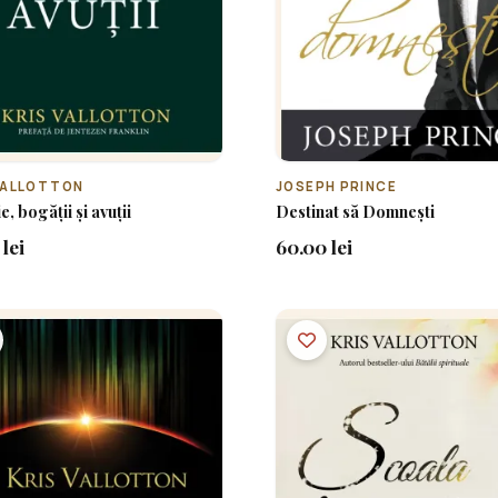
VALLOTTON
JOSEPH PRINCE
e, bogății și avuții
Destinat să Domnești
lei
60.00 lei