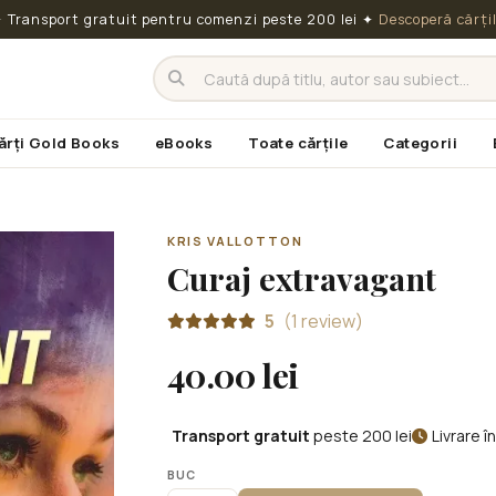
 Transport gratuit pentru comenzi peste 200 lei
✦
Descoperă cărți
ărți Gold Books
eBooks
Toate cărțile
Categorii
KRIS VALLOTTON
Curaj extravagant
5
(1 review)
40.00 lei
Transport gratuit
peste 200 lei
Livrare 
BUC