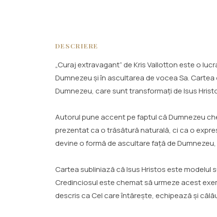
DESCRIERE
„Curaj extravagant” de Kris Vallotton este o luc
Dumnezeu și în ascultarea de vocea Sa. Cartea e
Dumnezeu, care sunt transformați de Isus Hristo
Autorul pune accent pe faptul că Dumnezeu cheamă 
prezentat ca o trăsătură naturală, ci ca o expres
devine o formă de ascultare față de Dumnezeu, c
Cartea subliniază că Isus Hristos este modelul su
Credinciosul este chemat să urmeze acest exempl
descris ca Cel care întărește, echipează și călău