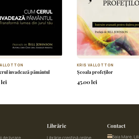
VALLOTTON
KRIS VALLOTTON
erul invadează pământul
Școala profeților
lei
45.00 lei
Librărie
Contact
Baia Mare, Lil
i de livrare
Librărie creștină online