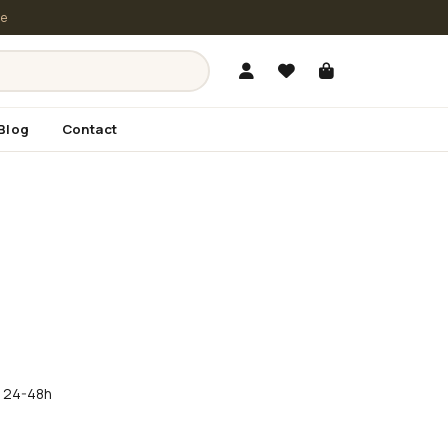
le
Blog
Contact
în 24-48h