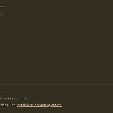
177
gle
ks.
Mare, jud. Maramureș
tics). Vezi
Politica de confidențialitate
.