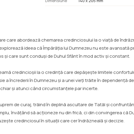
Dimensiune
140 x 205 mm
rare care abordează chemarea credinciosului la o viață de îndrăzne
xplorează ideea că Împărăția lui Dumnezeu nu este avansată prin
s și care sunt conduși de Duhul Sfânt în mod activ și constant.
credincioșii la o credință care depășește limitele confortului pe
ie a încrederii în Dumnezeu și a unei vieți trăite în dependență d
hiar și atunci când circumstanțele par incerte.
prem de curaj, trăind în deplină ascultare de Tatăl și confruntând
u, învățând să acționeze nu din frică, ci din convingerea că Du
zește credinciosul în situații care cer îndrăzneală și decizie.