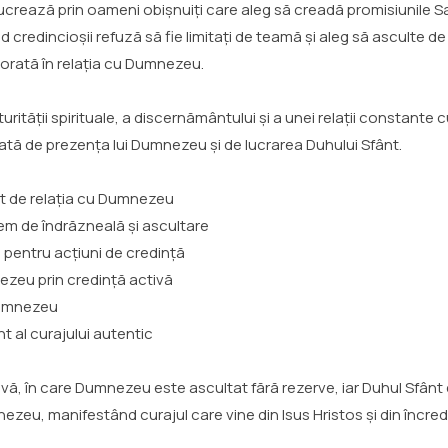
rează prin oameni obișnuiți care aleg să creadă promisiunile Sal
credincioșii refuză să fie limitați de teamă și aleg să asculte de
corată în relația cu Dumnezeu.
ității spirituale, a discernământului și a unei relații constante
mată de prezența lui Dumnezeu și de lucrarea Duhului Sfânt.
gat de relația cu Dumnezeu
rem de îndrăzneală și ascultare
 pentru acțiuni de credință
ezeu prin credință activă
 Dumnezeu
 al curajului autentic
tivă, în care Dumnezeu este ascultat fără rezerve, iar Duhul Sfânt
zeu, manifestând curajul care vine din Isus Hristos și din încre