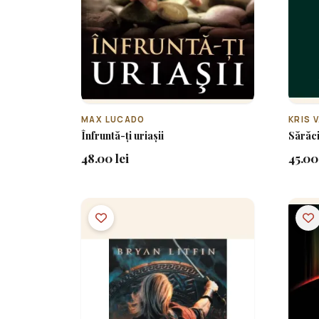
MAX LUCADO
KRIS 
Înfruntă-ți uriașii
Sărăci
48.00 lei
45.00 