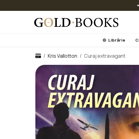
✦
Librărie
C
Kris Vallotton
Curaj extravagant