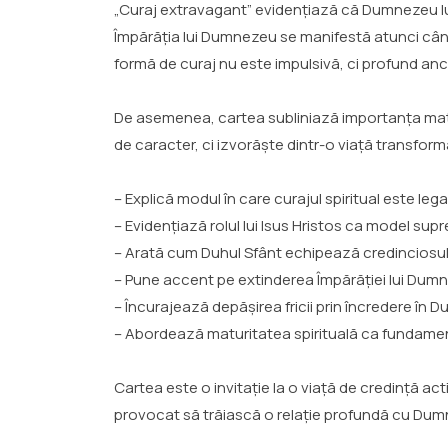
„Curaj extravagant” evidențiază că Dumnezeu luc
Împărăția lui Dumnezeu se manifestă atunci când 
formă de curaj nu este impulsivă, ci profund an
De asemenea, cartea subliniază importanța matur
de caracter, ci izvorăște dintr-o viață transfor
– Explică modul în care curajul spiritual este le
– Evidențiază rolul lui Isus Hristos ca model sup
– Arată cum Duhul Sfânt echipează credinciosul
– Pune accent pe extinderea Împărăției lui Dumn
– Încurajează depășirea fricii prin încredere în
– Abordează maturitatea spirituală ca fundament
Cartea este o invitație la o viață de credință ac
provocat să trăiască o relație profundă cu Dumne