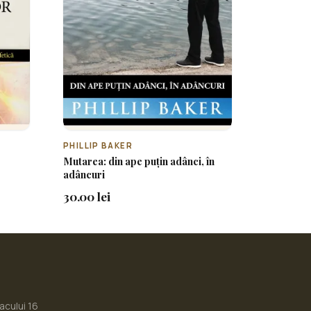
PHILLIP BAKER
Mutarea: din ape puțin adânci, în
adâncuri
30.00 lei
iacului 16