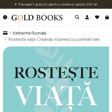
✦ Transport gratuit pentru comenzi peste 200 lei
Katherine Ruonala
Rostește viața. Creându-ți lumea cu cuvintele tale