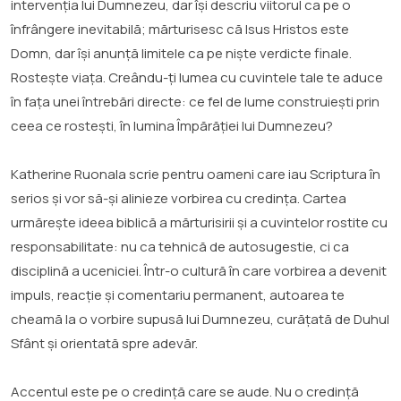
intervenția lui Dumnezeu, dar își descriu viitorul ca pe o
înfrângere inevitabilă; mărturisesc că Isus Hristos este
Domn, dar își anunță limitele ca pe niște verdicte finale.
Rostește viața. Creându-ți lumea cu cuvintele tale te aduce
în fața unei întrebări directe: ce fel de lume construiești prin
ceea ce rostești, în lumina Împărăției lui Dumnezeu?
Katherine Ruonala scrie pentru oameni care iau Scriptura în
serios și vor să-și alinieze vorbirea cu credința. Cartea
urmărește ideea biblică a mărturisirii și a cuvintelor rostite cu
responsabilitate: nu ca tehnică de autosugestie, ci ca
disciplină a uceniciei. Într-o cultură în care vorbirea a devenit
impuls, reacție și comentariu permanent, autoarea te
cheamă la o vorbire supusă lui Dumnezeu, curățată de Duhul
Sfânt și orientată spre adevăr.
Accentul este pe o credință care se aude. Nu o credință