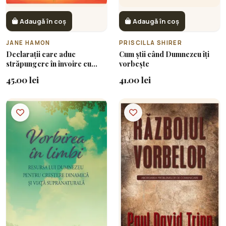
Adaugă în coș
Adaugă în coș
JANE HAMON
PRISCILLA SHIRER
Declarații care aduc
Cum știi când Dumnezeu îți
străpungere în învoire cu
vorbește
vocea lui Dumnezeu
45.00 lei
41.00 lei