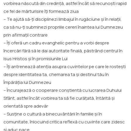
vorbirea născută din credință, astfel încât să recunoști rapid
ce fel de mărturisire îți formează ziua
– Te ajută să-ți disciplinezi limbajul în rugăciune și în relații,
ca să nu-ți subminezi propriile cereri înaintea lui Dumnezeu
prin afirmații contrare
– Îți oferă un cadru evanghelic pentru a vorbi despre
încercări fără să le dai autoritate finală, păstrând centrul în
Isus Hristos și în promisiunile Lui
– Îți antrenează atenția asupra cuvintelor pe care le rostești
despre identitatea ta, chemarea ta și destinul tău în
Împărăția lui Dumnezeu
– Încurajează o cooperare conștientă cu lucrarea Duhului
Sfânt, astfel încât vorbirea ta să fie curățată, întărită și
orientată spre adevăr
– Susține o cultură a binecuvântării în familie și în
comunitate, înlocuind critica reflexă cu cuvinte care zidesc
și aduc pace