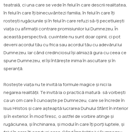
teatrală, ci una care se vede în felul în care descrii realitatea,
în felul în care îți binecuvântezi familia, în felul în care îți
rostești rugăciunile și în felul în care refuzi să-ți pecetluiești
viața cu afirmații contrare promisiunilor lui Dumnezeu. În
această perspectivă, cuvintele nu sunt doar opinii, ci pot
deveni acordul tău cu frica sau acordul tău cu adevărul lui
Dumnezeu. Iar când credinciosul își aliniază gura cu ceea ce
spune Dumnezeu, el își întărește inima în ascultare și în
speranță.
Rostește viața nu te invită la formule magice și nici la
negarea realității. Te invită la o practică matură: să vorbești
ca un om care Îl cunoaște pe Dumnezeu, care se încrede în
Isus Hristos și care așteaptă lucrarea Duhului Sfânt în interior
și în exterior. În mod firesc, o astfel de vorbire atinge și
rugăciunea, și închinarea, și modul în care îți porți luptele, și