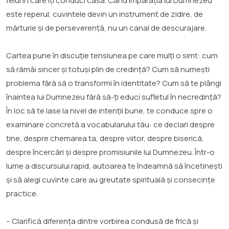
felul în care îți conduci casa. Când Împărăția lui Dumnezeu
este reperul, cuvintele devin un instrument de zidire, de
mărturie și de perseverență, nu un canal de descurajare.
Cartea pune în discuție tensiunea pe care mulți o simt: cum
să rămâi sincer și totuși plin de credință? Cum să numești
problema fără să o transformi în identitate? Cum să te plângi
înaintea lui Dumnezeu fără să-ți educi sufletul în necredință?
În loc să te lase la nivel de intenții bune, te conduce spre o
examinare concretă a vocabularului tău: ce declari despre
tine, despre chemarea ta, despre viitor, despre biserică,
despre încercări și despre promisiunile lui Dumnezeu. Într-o
lume a discursului rapid, autoarea te îndeamnă să încetinești
și să alegi cuvinte care au greutate spirituală și consecințe
practice.
– Clarifică diferența dintre vorbirea condusă de frică și