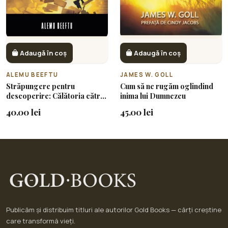
Adaugă în coș
Adaugă în coș
ALEMU BEEFTU
JAMES W. GOLL
Străpungere pentru
Cum să ne rugăm oglindind
descoperire: Călătoria către
inima lui Dumnezeu
destinul profetic
40.00 lei
45.00 lei
Publicăm și distribuim titluri ale autorilor Gold Books — cărți creștine
care transformă vieți.