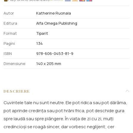
Autor
Katherine Ruonala
Editura
Alfa Omega Publishing
Format
Tiparit
Pagini
134
ISBN
978-606-0453-81-9
Dimensiune
140 x 205 mm
DESCRIERE
Cuvintele tale nu sunt neutre. Ele pot ridica sau pot dărâma,
pot aprinde credința sau pot hrăni frica, pot deschide gura
spre laudă sau spre plângere. În viața de zi cu zi, mulți
credincioși se roagă sincer, dar vorbesc neglijent; cer