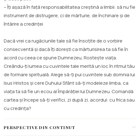
– Îți așază în față responsabilitatea creștină a limbii: să nu fie
instrument de distrugere, ci de mărturie, de închinare și de
întărire a credinței
Dacă vrei ca rugăciunile tale să fie însoțite de o vorbire
consecventă și dacă îți dorești ca mărturisirea ta să fie în
acord cu ceea ce spune Dumnezeu, Rostește viața.
Creându-ți lumea cu cuvintele tale merită un loc în ritmul tău
de formare spirituală. Alege să-ți pui cuvintele sub domnia lui
Isus Hristos și cere Duhului Sfânt să-ți modeleze limba, ca
viața ta să fie un ecou al Împărăției lui Dumnezeu. Comandă
cartea și începe să-ți verifici, zi după zi, acordul: cu frica sau
cu credința?
PERSPECTIVE DIN CONTINUT