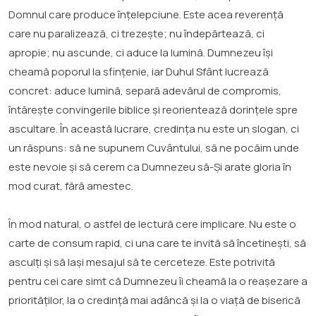
Domnul care produce înțelepciune. Este acea reverență
care nu paralizează, ci trezește; nu îndepărtează, ci
apropie; nu ascunde, ci aduce la lumină. Dumnezeu își
cheamă poporul la sfințenie, iar Duhul Sfânt lucrează
concret: aduce lumină, separă adevărul de compromis,
întărește convingerile biblice și reorientează dorințele spre
ascultare. În această lucrare, credința nu este un slogan, ci
un răspuns: să ne supunem Cuvântului, să ne pocăim unde
este nevoie și să cerem ca Dumnezeu să-Și arate gloria în
mod curat, fără amestec.
În mod natural, o astfel de lectură cere implicare. Nu este o
carte de consum rapid, ci una care te invită să încetinești, să
asculți și să lași mesajul să te cerceteze. Este potrivită
pentru cei care simt că Dumnezeu îi cheamă la o reașezare a
priorităților, la o credință mai adâncă și la o viață de biserică