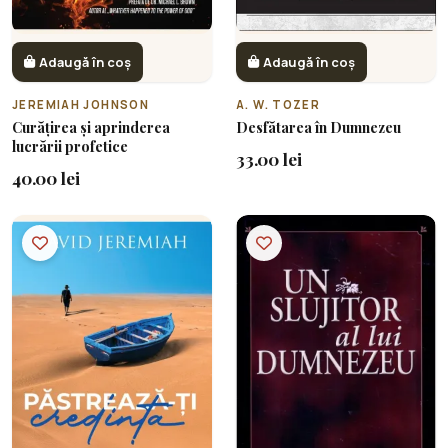
Adaugă în coș
Adaugă în coș
JEREMIAH JOHNSON
A. W. TOZER
Curățirea și aprinderea
Desfătarea în Dumnezeu
lucrării profetice
33.00 lei
40.00 lei