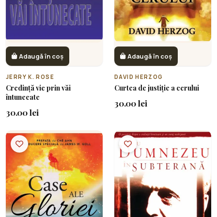
Adaugă în coș
Adaugă în coș
JERRY K. ROSE
DAVID HERZOG
Credință vie prin văi
Curtea de justiție a cerului
întunecate
30.00 lei
30.00 lei