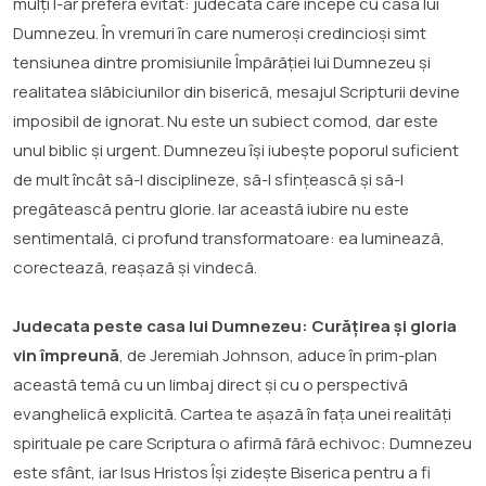
mulți l-ar prefera evitat: judecata care începe cu casa lui
Dumnezeu. În vremuri în care numeroși credincioși simt
tensiunea dintre promisiunile Împărăției lui Dumnezeu și
realitatea slăbiciunilor din biserică, mesajul Scripturii devine
imposibil de ignorat. Nu este un subiect comod, dar este
unul biblic și urgent. Dumnezeu își iubește poporul suficient
de mult încât să-l disciplineze, să-l sfințească și să-l
pregătească pentru glorie. Iar această iubire nu este
sentimentală, ci profund transformatoare: ea luminează,
corectează, reașază și vindecă.
Judecata peste casa lui Dumnezeu: Curățirea și gloria
vin împreună
, de Jeremiah Johnson, aduce în prim-plan
această temă cu un limbaj direct și cu o perspectivă
evanghelică explicită. Cartea te așază în fața unei realități
spirituale pe care Scriptura o afirmă fără echivoc: Dumnezeu
este sfânt, iar Isus Hristos Își zidește Biserica pentru a fi