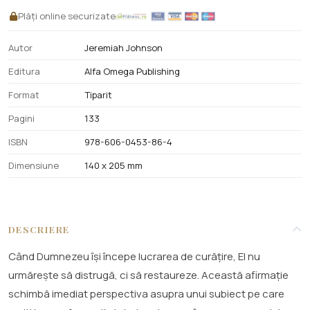
Plăți online securizate
Autor
Jeremiah Johnson
Editura
Alfa Omega Publishing
Format
Tiparit
Pagini
133
ISBN
978-606-0453-86-4
Dimensiune
140 x 205 mm
DESCRIERE
Când Dumnezeu își începe lucrarea de curățire, El nu
urmărește să distrugă, ci să restaureze. Această afirmație
schimbă imediat perspectiva asupra unui subiect pe care