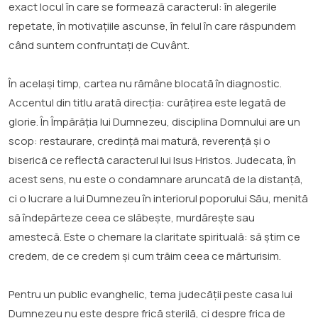
exact locul în care se formează caracterul: în alegerile
repetate, în motivațiile ascunse, în felul în care răspundem
când suntem confruntați de Cuvânt.
În același timp, cartea nu rămâne blocată în diagnostic.
Accentul din titlu arată direcția: curățirea este legată de
glorie. În Împărăția lui Dumnezeu, disciplina Domnului are un
scop: restaurare, credință mai matură, reverență și o
biserică ce reflectă caracterul lui Isus Hristos. Judecata, în
acest sens, nu este o condamnare aruncată de la distanță,
ci o lucrare a lui Dumnezeu în interiorul poporului Său, menită
să îndepărteze ceea ce slăbește, murdărește sau
amestecă. Este o chemare la claritate spirituală: să știm ce
credem, de ce credem și cum trăim ceea ce mărturisim.
Pentru un public evanghelic, tema judecății peste casa lui
Dumnezeu nu este despre frică sterilă, ci despre frica de