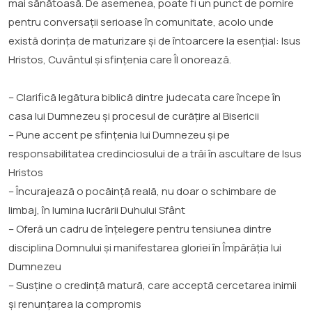
mai sănătoasă. De asemenea, poate fi un punct de pornire
pentru conversații serioase în comunitate, acolo unde
există dorința de maturizare și de întoarcere la esențial: Isus
Hristos, Cuvântul și sfințenia care Îl onorează.
– Clarifică legătura biblică dintre judecata care începe în
casa lui Dumnezeu și procesul de curățire al Bisericii
– Pune accent pe sfințenia lui Dumnezeu și pe
responsabilitatea credinciosului de a trăi în ascultare de Isus
Hristos
– Încurajează o pocăință reală, nu doar o schimbare de
limbaj, în lumina lucrării Duhului Sfânt
– Oferă un cadru de înțelegere pentru tensiunea dintre
disciplina Domnului și manifestarea gloriei în Împărăția lui
Dumnezeu
– Susține o credință matură, care acceptă cercetarea inimii
și renunțarea la compromis