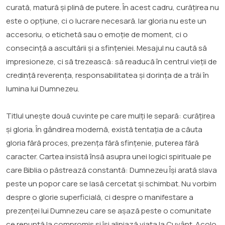
curată, matură și plină de putere. În acest cadru, curățirea nu
este o opțiune, ci o lucrare necesară. Iar gloria nu este un
accesoriu, o etichetă sau o emoție de moment, ci o
consecință a ascultării și a sfințeniei. Mesajul nu caută să
impresioneze, ci să trezească: să readucă în centrul vieții de
credință reverența, responsabilitatea și dorința de a trăi în
lumina lui Dumnezeu.
Titlul unește două cuvinte pe care mulți le separă: curățirea
și gloria. În gândirea modernă, există tentația de a căuta
gloria fără proces, prezența fără sfințenie, puterea fără
caracter. Cartea insistă însă asupra unei logici spirituale pe
care Biblia o păstrează constantă: Dumnezeu Își arată slava
peste un popor care se lasă cercetat și schimbat. Nu vorbim
despre o glorie superficială, ci despre o manifestare a
prezenței lui Dumnezeu care se așază peste o comunitate
ce renunță la compromis și își aliniază viața la Cuvânt. Acolo