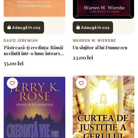
Adaugă în coș
Adaugă în coș
DAVID JEREMIAH
WARREN W. WIERSBE
Păstrează-ți credința: Rămâi
Un slujitor al lui Dumnezeu
neclintit într-o lume întoarsă
23.00 lei
pe dos
55.00 lei