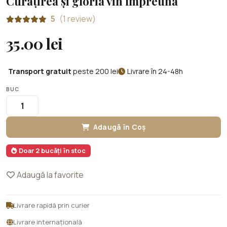
Curățirea și gloria vin împreună
5
(1 review)
35.00 lei
Transport gratuit
peste 200 lei
Livrare în 24-48h
BUC
Adaugă în Coș
Doar 2 bucăți în stoc
Adaugă la favorite
Livrare rapidă prin curier
Livrare internațională