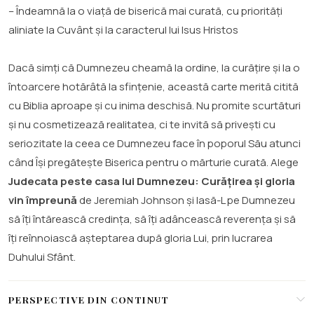
– Îndeamnă la o viață de biserică mai curată, cu priorități
aliniate la Cuvânt și la caracterul lui Isus Hristos
Dacă simți că Dumnezeu cheamă la ordine, la curățire și la o
întoarcere hotărâtă la sfințenie, această carte merită citită
cu Biblia aproape și cu inima deschisă. Nu promite scurtături
și nu cosmetizează realitatea, ci te invită să privești cu
seriozitate la ceea ce Dumnezeu face în poporul Său atunci
când Își pregătește Biserica pentru o mărturie curată. Alege
Judecata peste casa lui Dumnezeu: Curățirea și gloria
vin împreună
de Jeremiah Johnson și lasă-L pe Dumnezeu
să îți întărească credința, să îți adâncească reverența și să
îți reînnoiască așteptarea după gloria Lui, prin lucrarea
Duhului Sfânt.
PERSPECTIVE DIN CONTINUT