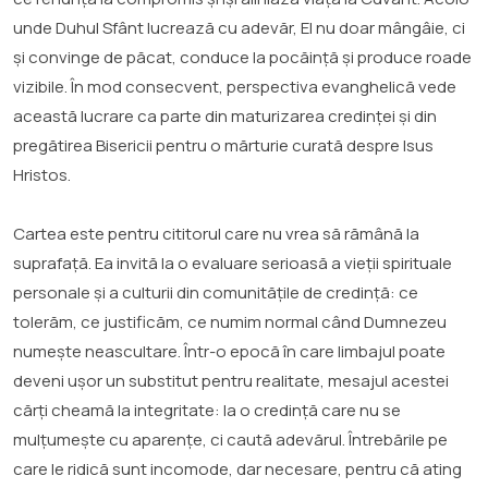
unde Duhul Sfânt lucrează cu adevăr, El nu doar mângâie, ci
și convinge de păcat, conduce la pocăință și produce roade
vizibile. În mod consecvent, perspectiva evanghelică vede
această lucrare ca parte din maturizarea credinței și din
pregătirea Bisericii pentru o mărturie curată despre Isus
Hristos.
Cartea este pentru cititorul care nu vrea să rămână la
suprafață. Ea invită la o evaluare serioasă a vieții spirituale
personale și a culturii din comunitățile de credință: ce
tolerăm, ce justificăm, ce numim normal când Dumnezeu
numește neascultare. Într-o epocă în care limbajul poate
deveni ușor un substitut pentru realitate, mesajul acestei
cărți cheamă la integritate: la o credință care nu se
mulțumește cu aparențe, ci caută adevărul. Întrebările pe
care le ridică sunt incomode, dar necesare, pentru că ating