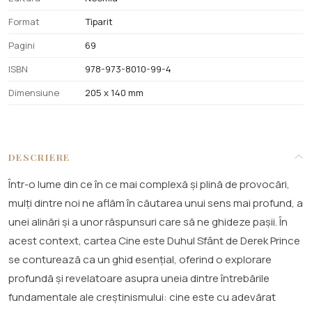
Format
Tiparit
Pagini
69
ISBN
978-973-8010-99-4
Dimensiune
205 x 140 mm
DESCRIERE
Într-o lume din ce în ce mai complexă și plină de provocări,
mulți dintre noi ne aflăm în căutarea unui sens mai profund, a
unei alinări și a unor răspunsuri care să ne ghideze pașii. În
acest context, cartea Cine este Duhul Sfânt de Derek Prince
se conturează ca un ghid esențial, oferind o explorare
profundă și revelatoare asupra uneia dintre întrebările
fundamentale ale creștinismului: cine este cu adevărat