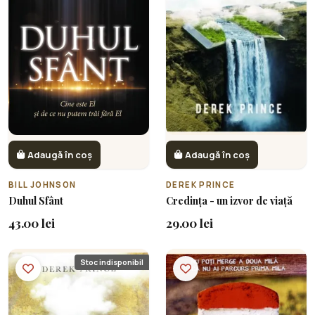
Adaugă în coș
Adaugă în coș
BILL JOHNSON
DEREK PRINCE
Duhul Sfânt
Credința - un izvor de viață
43.00 lei
29.00 lei
Stoc indisponibil