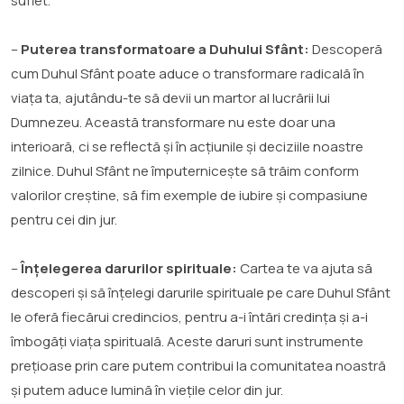
suflet.
–
Puterea transformatoare a Duhului Sfânt:
Descoperă
cum Duhul Sfânt poate aduce o transformare radicală în
viața ta, ajutându-te să devii un martor al lucrării lui
Dumnezeu. Această transformare nu este doar una
interioară, ci se reflectă și în acțiunile și deciziile noastre
zilnice. Duhul Sfânt ne împuternicește să trăim conform
valorilor creștine, să fim exemple de iubire și compasiune
pentru cei din jur.
–
Înțelegerea darurilor spirituale:
Cartea te va ajuta să
descoperi și să înțelegi darurile spirituale pe care Duhul Sfânt
le oferă fiecărui credincios, pentru a-i întări credința și a-i
îmbogăți viața spirituală. Aceste daruri sunt instrumente
prețioase prin care putem contribui la comunitatea noastră
și putem aduce lumină în viețile celor din jur.