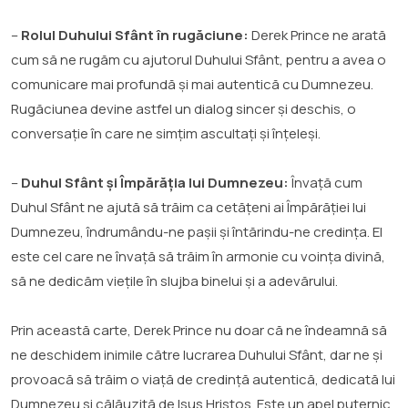
–
Rolul Duhului Sfânt în rugăciune:
Derek Prince ne arată
cum să ne rugăm cu ajutorul Duhului Sfânt, pentru a avea o
comunicare mai profundă și mai autentică cu Dumnezeu.
Rugăciunea devine astfel un dialog sincer și deschis, o
conversație în care ne simțim ascultați și înțeleși.
–
Duhul Sfânt și Împărăția lui Dumnezeu:
Învață cum
Duhul Sfânt ne ajută să trăim ca cetățeni ai Împărăției lui
Dumnezeu, îndrumându-ne pașii și întărindu-ne credința. El
este cel care ne învață să trăim în armonie cu voința divină,
să ne dedicăm viețile în slujba binelui și a adevărului.
Prin această carte, Derek Prince nu doar că ne îndeamnă să
ne deschidem inimile către lucrarea Duhului Sfânt, dar ne și
provoacă să trăim o viață de credință autentică, dedicată lui
Dumnezeu și călăuzită de Isus Hristos. Este un apel puternic