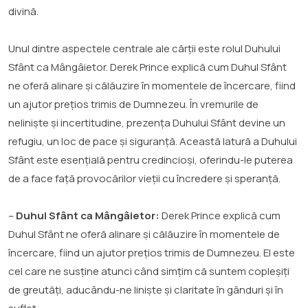
divină.
Unul dintre aspectele centrale ale cărții este rolul Duhului
Sfânt ca Mângâietor. Derek Prince explică cum Duhul Sfânt
ne oferă alinare și călăuzire în momentele de încercare, fiind
un ajutor prețios trimis de Dumnezeu. În vremurile de
neliniște și incertitudine, prezența Duhului Sfânt devine un
refugiu, un loc de pace și siguranță. Această latură a Duhului
Sfânt este esențială pentru credincioși, oferindu-le puterea
de a face față provocărilor vieții cu încredere și speranță.
–
Duhul Sfânt ca Mângâietor:
Derek Prince explică cum
Duhul Sfânt ne oferă alinare și călăuzire în momentele de
încercare, fiind un ajutor prețios trimis de Dumnezeu. El este
cel care ne susține atunci când simțim că suntem copleșiți
de greutăți, aducându-ne liniște și claritate în gânduri și în