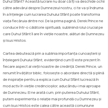
Duhul Sfânt? Această lucrare nu doar că îți va deschide ochii
către adevărul despre Dumnezeul nostru, ci te va și îndruma
în a înțelege cum lucrarea Duhului Sfânt poate transforma
viața fiecăruia dintre noi. De la prima pagină, Derek Prince ne
conduce într-o călătorie spirituală, subliniind rolul crucial pe
care Duhul Sfânt îl are în viețile noastre, alături de Dumnezeu
și Isus Hristos.
Cartea debutează prin a sublinia importanța cunoașterii și
înțelegerii Duhului Sfânt, evidențiind cum El este prezent în
fiecare aspect al vieții noastre de credință. Derek Prince, un
renumit învățător biblic, folosește o abordare directă și plină
de inspirație pentru a explica cum Duhul Sfânt lucrează în
mod activ în viețile credincioșilor, aducându-i mai aproape
de Dumnezeu. El ne arată cum, prin puterea Duhului Sfânt,
putem experimenta o relație mai profundă cu Dumnezeu și
cum Isus Hristos este calea către această comuniune