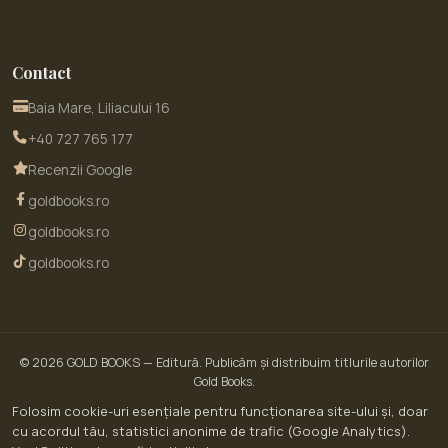
Contact
Baia Mare, Liliacului 16
+40 727 765 177
Recenzii Google
goldbooks.ro
goldbooks.ro
goldbooks.ro
© 2026
GOLD BOOKS
— Editură. Publicăm și distribuim titlurile autorilor
Gold Books.
© 2026 GoldBooks · un serviciu WOW SITE EXPERT SRL · CUI RO30450643 · Str.
Folosim cookie-uri esențiale pentru funcționarea site-ului și, doar
Liliacului nr. 16, Baia Mare, jud. Maramureș
cu acordul tău, statistici anonime de trafic (Google Analytics).