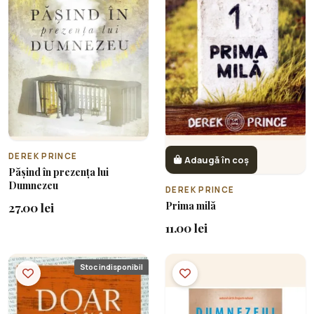
DEREK PRINCE
Adaugă în coș
Pășind în prezența lui
Dumnezeu
DEREK PRINCE
Prima milă
27.00 lei
11.00 lei
Stoc indisponibil