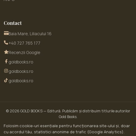
Contact
Baia Mare, Liliacului 16
+40 727 765 177
Recenzii Google
goldbooks.ro
goldbooks.ro
goldbooks.ro
© 2026
GOLD BOOKS
— Editură. Publicăm și distribuim titlurile autorilor
Gold Books.
© 2026 GoldBooks · un serviciu WOW SITE EXPERT SRL · CUI RO30450643 · Str.
Folosim cookie-uri esențiale pentru funcționarea site-ului și, doar
Liliacului nr. 16, Baia Mare, jud. Maramureș
cu acordul tău, statistici anonime de trafic (Google Analytics).