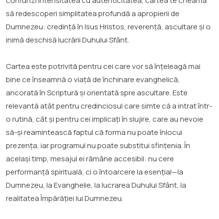
confunzi intensitatea cu autenticitatea, cartea te cheamă
să redescoperi simplitatea profundă a apropierii de
Dumnezeu: credință în Isus Hristos, reverență, ascultare și o
inimă deschisă lucrării Duhului Sfânt.
Cartea este potrivită pentru cei care vor să înțeleagă mai
bine ce înseamnă o viață de închinare evanghelică,
ancorată în Scriptură și orientată spre ascultare. Este
relevantă atât pentru credinciosul care simte că a intrat într-
o rutină, cât și pentru cei implicați în slujire, care au nevoie
să-și reamintească faptul că forma nu poate înlocui
prezența, iar programul nu poate substitui sfințenia. În
același timp, mesajul ei rămâne accesibil: nu cere
performanță spirituală, ci o întoarcere la esențial—la
Dumnezeu, la Evanghelie, la lucrarea Duhului Sfânt, la
realitatea Împărăției lui Dumnezeu.