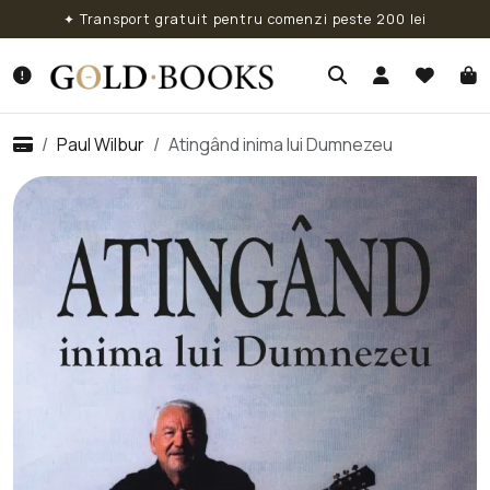
✦ Transport gratuit pentru comenzi peste 200 lei
Paul Wilbur
Atingând inima lui Dumnezeu