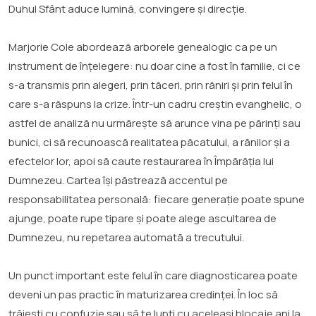
Duhul Sfânt aduce lumină, convingere și direcție.
Marjorie Cole abordează arborele genealogic ca pe un
instrument de înțelegere: nu doar cine a fost în familie, ci ce
s-a transmis prin alegeri, prin tăceri, prin răniri și prin felul în
care s-a răspuns la crize. Într-un cadru creștin evanghelic, o
astfel de analiză nu urmărește să arunce vina pe părinți sau
bunici, ci să recunoască realitatea păcatului, a rănilor și a
efectelor lor, apoi să caute restaurarea în Împărăția lui
Dumnezeu. Cartea își păstrează accentul pe
responsabilitatea personală: fiecare generație poate spune
ajunge, poate rupe tipare și poate alege ascultarea de
Dumnezeu, nu repetarea automată a trecutului.
Un punct important este felul în care diagnosticarea poate
deveni un pas practic în maturizarea credinței. În loc să
trăiești cu confuzie sau să te lupți cu aceleași blocaje ani la