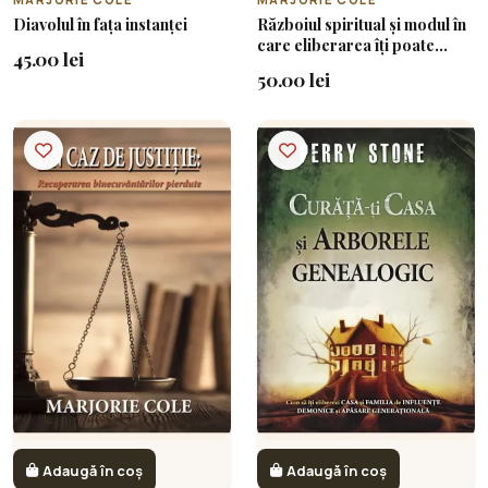
Diavolul în fața instanței
Războiul spiritual și modul în
care eliberarea îți poate
45.00 lei
schimba viața
50.00 lei
Adaugă în coș
Adaugă în coș