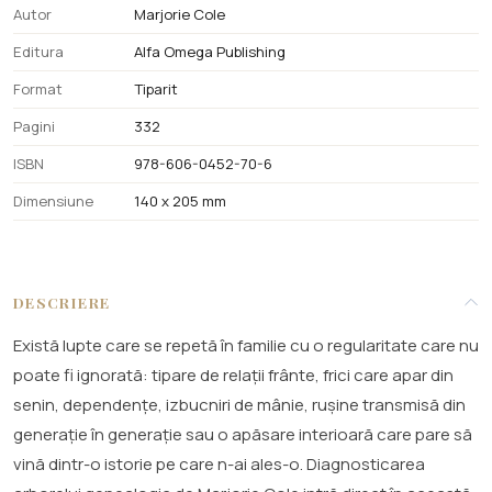
Autor
Marjorie Cole
Editura
Alfa Omega Publishing
Format
Tiparit
Pagini
332
ISBN
978-606-0452-70-6
Dimensiune
140 x 205 mm
DESCRIERE
Există lupte care se repetă în familie cu o regularitate care nu
poate fi ignorată: tipare de relații frânte, frici care apar din
senin, dependențe, izbucniri de mânie, rușine transmisă din
generație în generație sau o apăsare interioară care pare să
vină dintr-o istorie pe care n-ai ales-o. Diagnosticarea