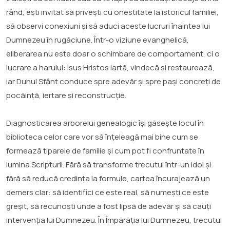
rând, ești invitat să privești cu onestitate la istoricul familiei,
să observi conexiuni și să aduci aceste lucruri înaintea lui
Dumnezeu în rugăciune. Într-o viziune evanghelică,
eliberarea nu este doar o schimbare de comportament, ci o
lucrare a harului: Isus Hristos iartă, vindecă și restaurează,
iar Duhul Sfânt conduce spre adevăr și spre pași concreți de
pocăință, iertare și reconstrucție.
Diagnosticarea arborelui genealogic își găsește locul în
biblioteca celor care vor să înțeleagă mai bine cum se
formează tiparele de familie și cum pot fi confruntate în
lumina Scripturii. Fără să transforme trecutul într-un idol și
fără să reducă credința la formule, cartea încurajează un
demers clar: să identifici ce este real, să numești ce este
greșit, să recunoști unde a fost lipsă de adevăr și să cauți
intervenția lui Dumnezeu. În Împărăția lui Dumnezeu, trecutul