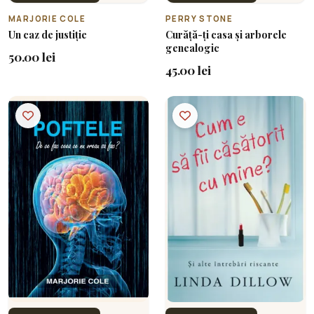
MARJORIE COLE
PERRY STONE
Un caz de justiție
Curăță-ți casa și arborele
genealogic
50.00 lei
45.00 lei