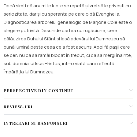
Dacă simți că anumite lupte se repetă și vrei să le privești cu
seriozitate, dar și cu speranța pe care o dă Evanghelia,
Diagnosticarea arborelui genealogic de Marjorie Cole este o
alegere potrivită. Deschide cartea cu rugăciune, cere
călăuzirea Duhului Sfânt și lasă adevărul lui Dumnezeu să
pună lumină peste ceea ce a fost ascuns. Apoi fă pașii care
se cer: nu ca să rămâi blocat în trecut, ci ca să mergi înainte,
sub domnia lui Isus Hristos, într-o viață care reflectă
Împărăția lui Dumnezeu.
PERSPECTIVE DIN CONTINUT
REVIEW-URI
INTREBARI SI RASPUNSURI