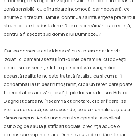
arborelui genealogic de Marjorie Cole intră direct în această
zonă sensibilă, cu o întrebare incomodă, dar necesară: ce
anume din trecutul familiei continuă să influențeze prezentul
și cum poate fi adus la lumină, cu discernământ și credință,
pentru a fi așezat sub domnia lui Dumnezeu?
Cartea pornește de la ideea că nu suntem doar indivizi
izolați, ci oameni așezați într-o linie de familie, cu povești,
decizii și consecințe. Într-o perspectivă evanghelică,
această realitate nu este tratată fatalist, ca și cum ai fi
condamnat la un destin moștenit, ci ca un teren care poate
fi cercetat cu adevăr și curățit prin lucrarea lui Isus Hristos.
Diagnosticarea nu înseamnă etichetare, ci clarificare: să
vezi ce se repetă, ce se ascunde, ce s-a normalizat și ce a
rămas nespus. Acolo unde omul se oprește la explicații
psihologice sau la justificări sociale, credința aduce o
dimensiune suplimentară: Dumnezeu vede rădăcinile, iar