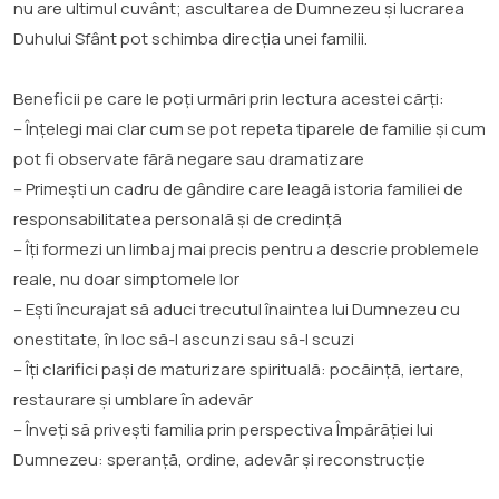
nu are ultimul cuvânt; ascultarea de Dumnezeu și lucrarea
Duhului Sfânt pot schimba direcția unei familii.
Beneficii pe care le poți urmări prin lectura acestei cărți:
– Înțelegi mai clar cum se pot repeta tiparele de familie și cum
pot fi observate fără negare sau dramatizare
– Primești un cadru de gândire care leagă istoria familiei de
responsabilitatea personală și de credință
– Îți formezi un limbaj mai precis pentru a descrie problemele
reale, nu doar simptomele lor
– Ești încurajat să aduci trecutul înaintea lui Dumnezeu cu
onestitate, în loc să-l ascunzi sau să-l scuzi
– Îți clarifici pași de maturizare spirituală: pocăință, iertare,
restaurare și umblare în adevăr
– Înveți să privești familia prin perspectiva Împărăției lui
Dumnezeu: speranță, ordine, adevăr și reconstrucție