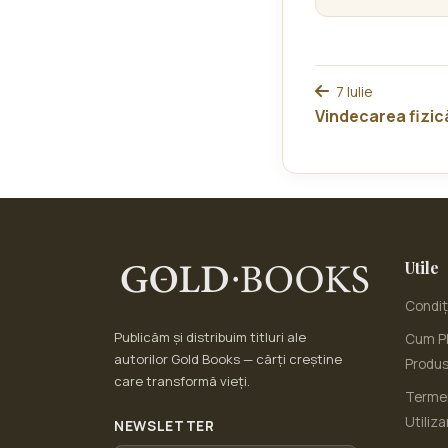
7 Iulie
Vindecarea fizic
Utile
Condiți
Publicăm și distribuim titluri ale
Cum Pl
autorilor Gold Books — cărți creștine
Produ
care transformă vieți.
Termen
Utiliza
NEWSLETTER