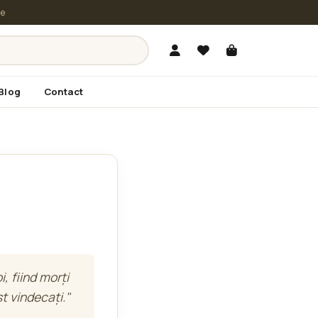
le
Blog
Contact
, fiind morți
st vindecați."