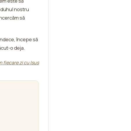
acem este să
n duhul nostru
 încercăm să
vindece, începe să
ăcut-o deja.
In fiecare zi cu Isus