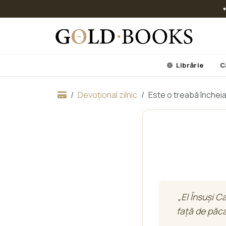
✦
Librărie
C
Devoțional zilnic
Este o treabă încheia
„El Însuși C
față de păcat