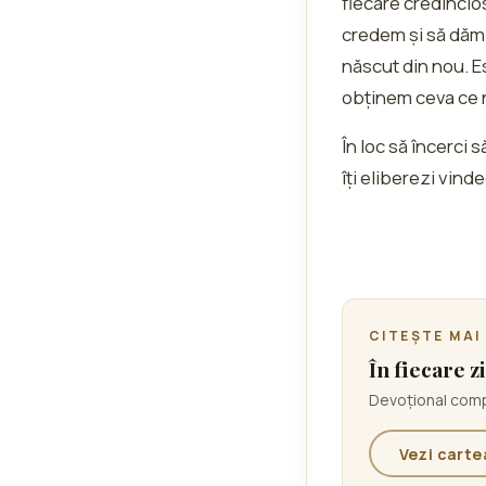
fiecare credincios
credem și să dăm 
născut din nou. E
obținem ceva ce n
În loc să încerci
îți eliberezi vind
CITEȘTE MAI
În fiecare zi
Devoțional compl
Vezi carte