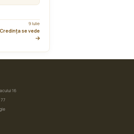
9 Iulie
Credința se vede
iacului 16
177
gle