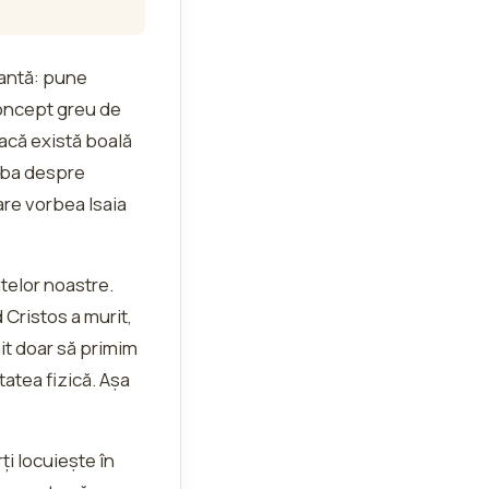
tantă: pune
concept greu de
dacă există boală
orba despre
are vorbea Isaia
telor noastre.
 Cristos a murit,
it doar să primim
tatea fizică. Așa
ți locuiește în