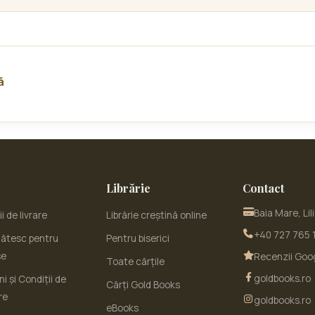
ă
Librărie
Contact
Baia Mare, Lil
i de livrare
Librărie creștină online
+40 727 765 
ătesc pentru
Pentru biserici
se
Recenzii Goo
Toate cărțile
goldbooks.ro
i și Condiții de
Cărți Gold Books
re
goldbooks.ro
eBooks