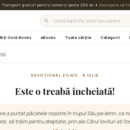
 Transport gratuit pentru comenzi peste 200 lei
✦
Descoperă cărți
ărți Gold Books
eBooks
Toate cărțile
Categorii
tă!
DEVOȚIONAL ZILNIC · 8 IULIE
Este o treabă încheiată!
are a purtat păcatele noastre în trupul Său pe lemn, ca noi
e, să trăim pentru dreptate; prin ale Cărui lovituri ați fo