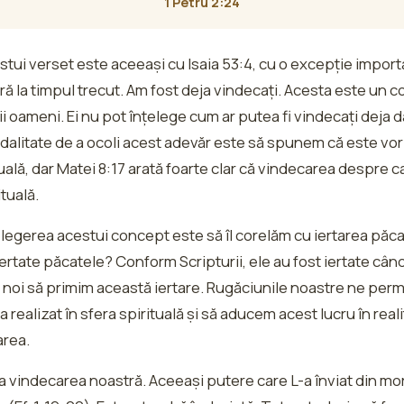
1 Petru 2:24
estui verset este aceeași cu Isaia 53:4, cu o excepție impor
ă la timpul trecut. Am fost deja vindecați. Acesta este un 
ii oameni. Ei nu pot înțelege cum ar putea fi vindecați deja 
modalitate de a ocoli acest adevăr este să spunem că este v
uală, dar Matei 8:17 arată foarte clar că vindecarea despre c
ituală.
legerea acestui concept este să îl corelăm cu iertarea păca
ertate păcatele? Conform Scripturii, ele au fost iertate când
a noi să primim această iertare. Rugăciunile noastre ne perm
a realizat în sfera spirituală și să aducem acest lucru în reali
area.
ja vindecarea noastră. Aceeași putere care L-a înviat din mor