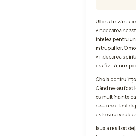
Ultima frază a ac
vindecarea noastr
înțeles pentru un
în trupul lor. O 
vindecarea spirit
era fizică, nu spir
Cheia pentru înțe
Când ne-au fost i
cu mult înainte c
ceea ce a fost dej
este și cu vindec
Isus a realizat de