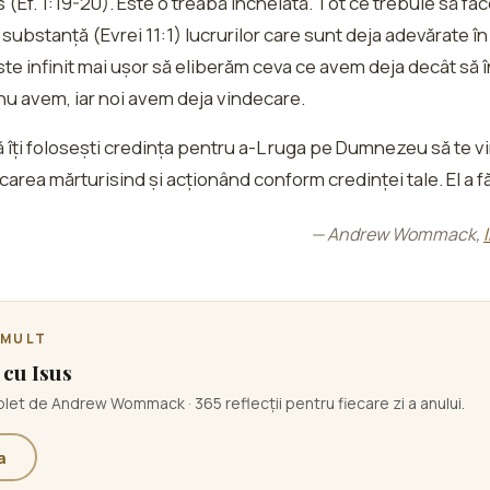
 (Ef. 1:19-20). Este o treabă încheiată. Tot ce trebuie să f
substanță (Evrei 11:1) lucrurilor care sunt deja adevărate î
ste infinit mai ușor să eliberăm ceva ce avem deja decât să
u avem, iar noi avem deja vindecare.
 să îți folosești credința pentru a-L ruga pe Dumnezeu să te 
ecarea mărturisind și acționând conform credinței tale. El a f
— Andrew Wommack,
 MULT
 cu Isus
et de Andrew Wommack · 365 reflecții pentru fiecare zi a anului.
a