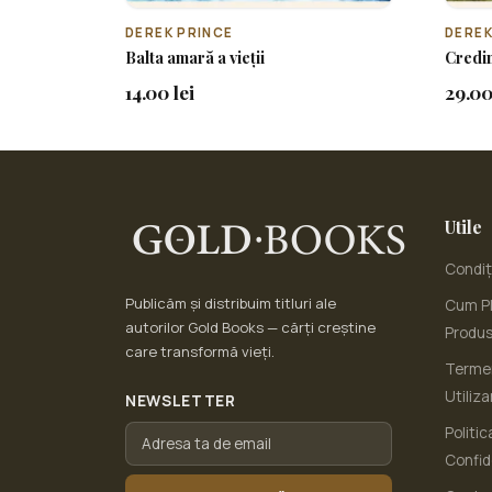
DEREK PRINCE
DEREK
Balta amară a vieții
Credin
14.00 lei
29.00
Utile
Condiți
Publicăm și distribuim titluri ale
Cum Pl
autorilor Gold Books — cărți creștine
Produ
care transformă vieți.
Termen
Utiliza
NEWSLETTER
Politic
Confid