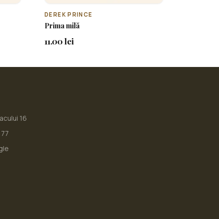
DEREK PRINCE
Prima milă
11.00 lei
iacului 16
177
gle