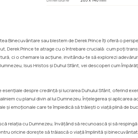
Dimensiune
205 x 140 mm
 cartea Binecuvântare sau blestem de Derek Prince îți oferă o pers
ut, Derek Prince te atrage cu o întrebare crucială: cum poți tran
ră, ci o chemare la acțiune, invitându-te să explorezi adevăruri
re Dumnezeu, Isus Hristos și Duhul Sfânt, vei descoperi cum Împă
esențiale despre credință și lucrarea Duhului Sfânt, oferind exe
liniem cu planul divin al lui Dumnezeu. Înțelegerea și aplicarea ac
e și emoționale care te împiedică să trăiești o viață plină de bucur
tărească relația cu Dumnezeu, învățând să recunoască și să respin
ntru oricine dorește să trăiască o viață împlinită și binecuvântat