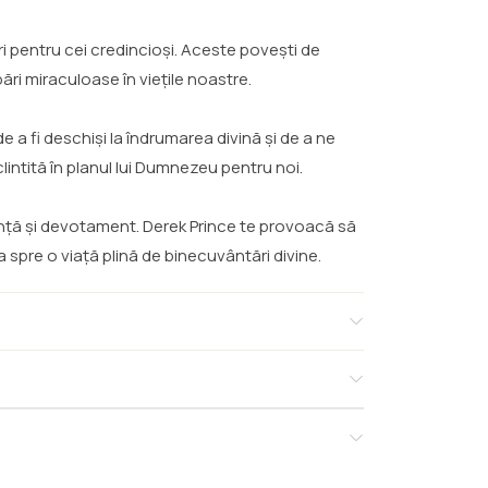
 pentru cei credincioși. Aceste povești de
i miraculoase în viețile noastre.
 a fi deschiși la îndrumarea divină și de a ne
lintită în planul lui Dumnezeu pentru noi.
dință și devotament. Derek Prince te provoacă să
a spre o viață plină de binecuvântări divine.