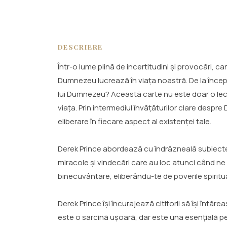
DESCRIERE
Într-o lume plină de incertitudini și provocări,
Dumnezeu lucrează în viața noastră. De la încep
lui Dumnezeu? Această carte nu este doar o lectu
viața. Prin intermediul învățăturilor clare desp
eliberare în fiecare aspect al existenței tale.
Derek Prince abordează cu îndrăzneală subiecte 
miracole și vindecări care au loc atunci când ne a
binecuvântare, eliberându-te de poverile spiritual
Derek Prince își încurajează cititorii să își în
este o sarcină ușoară, dar este una esențială pe