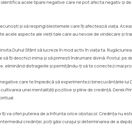
a identifica acele tipare negative care ne pot afecta negativ și de
recunoști și să respingi blestemele care îți afectează viața. Ace
te acele aspecte ale vieții tale care au nevoie de vindecare și tr
 invita Duhul Sfânt să lucreze în mod activ în viața ta. Rugăciunea
să îți deschizi inima și să primești îndrumare divină. Postul, pe 
e, eliminând distragerile și permițându-ți să te conectezi mai pr
țele negative care te împiedică să experimentezi binecuvântările 
i cultivarea unei mentalități pozitive și pline de credință. Derek 
iritual.
re îți va oferi puterea de a înfrunta orice obstacol. Credința nu es
 intermediul credinței, poți găsi curajul și determinarea de a depă