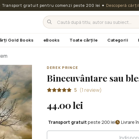
 Transport gratuit pentru comenzi peste 200 lei
✦
Descoperă cărți
ărți Gold Books
eBooks
Toate cărțile
Categorii
tem
DEREK PRINCE
Binecuvântare sau bl
5
(1 review)
44.00 lei
Transport gratuit
peste 200 lei
Livrare 
Indispon