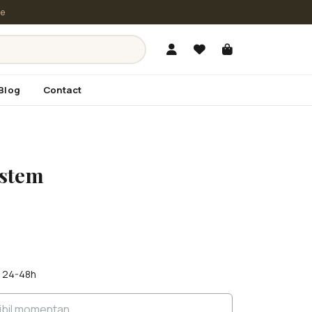
le
Blog
Contact
estem
în 24-48h
ibil momentan