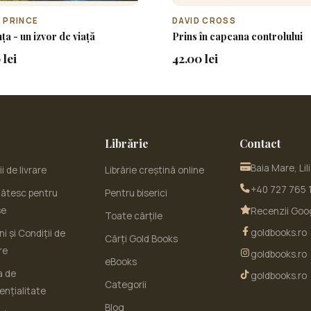
 PRINCE
DAVID CROSS
ța - un izvor de viață
Prins în capcana controlului
 lei
42.00 lei
Librărie
Contact
Baia Mare, Lil
i de livrare
Librărie creștină online
+40 727 765 
ătesc pentru
Pentru biserici
se
Recenzii Goo
Toate cărțile
goldbooks.ro
i și Condiții de
Cărți Gold Books
re
goldbooks.ro
eBooks
a de
goldbooks.ro
Categorii
ențialitate
Blog