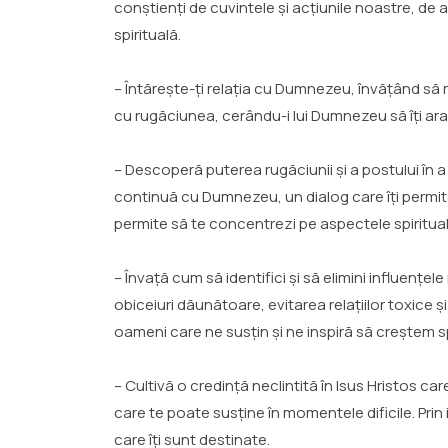
conștienți de cuvintele și acțiunile noastre, de 
spirituală.
– Întărește-ți relația cu Dumnezeu, învățând să 
cu rugăciunea, cerându-i lui Dumnezeu să îți ara
– Descoperă puterea rugăciunii și a postului în a
continuă cu Dumnezeu, un dialog care îți permite 
permite să te concentrezi pe aspectele spiritual
– Învață cum să identifici și să elimini influen
obiceiuri dăunătoare, evitarea relațiilor toxice ș
oameni care ne susțin și ne inspiră să creștem sp
– Cultivă o credință neclintită în Isus Hristos ca
care te poate susține în momentele dificile. Prin
care îți sunt destinate.