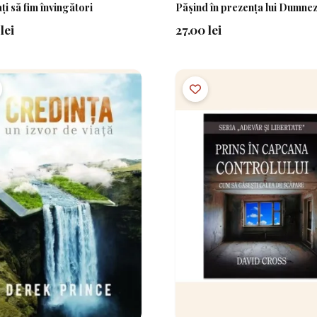
i să fim învingători
Pășind în prezența lui Dumne
lei
27.00 lei