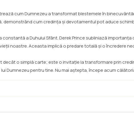
lustrează cum Dumnezeu a transformat blestemele în binecuvântări
ță, demonstrând cum credința și devotamentul pot aduce schimbăr
a constantă a Duhului Sfânt. Derek Prince subliniază importanța de
vieții noastre. Aceasta implică o predare totală și o încredere nec
t decât o simplă carte; este o invitație la transformare prin cre
n al lui Dumnezeu pentru tine. Nu mai aștepta, începe acum călători