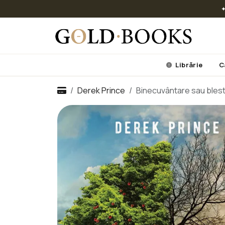
✦
Librărie
C
Derek Prince
Binecuvântare sau bles