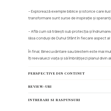
– Explorează exemple biblice și istorice care i
transformare sunt surse de inspirație și speran
– Află cum să trăiești sub protecția și îndrumare
lăsa conduși de Duhul Sfânt în fiecare aspect al 
În final, Binecuvântare sau blestem este mai mul
îți reevaluezi viața și să îmbrățișezi planul divi
PERSPECTIVE DIN CONTINUT
REVIEW-URI
INTREBARI SI RASPUNSURI