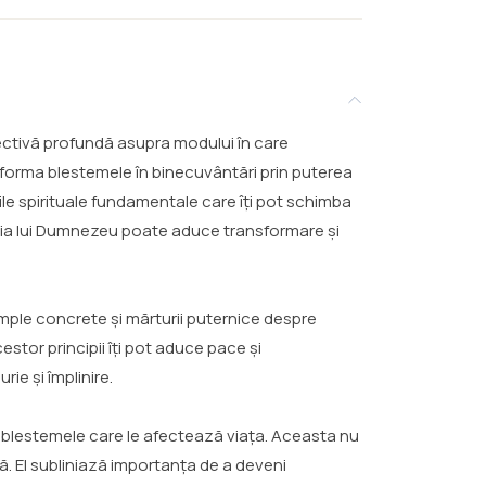
pectivă profundă asupra modului în care
sforma blestemele în binecuvântări prin puterea
le spirituale fundamentale care îți pot schimba
răția lui Dumnezeu poate aduce transformare și
mple concrete și mărturii puternice despre
estor principii îți pot aduce pace și
ie și împlinire.
gă blestemele care le afectează viața. Aceasta nu
ă. El subliniază importanța de a deveni