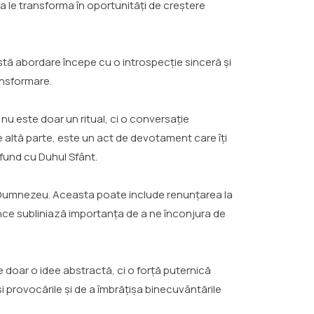
 a le transforma în oportunități de creștere
astă abordare începe cu o introspecție sinceră și
ansformare.
 nu este doar un ritual, ci o conversație
de altă parte, este un act de devotament care îți
ofund cu Duhul Sfânt.
lui Dumnezeu. Aceasta poate include renunțarea la
Prince subliniază importanța de a ne înconjura de
te doar o idee abstractă, ci o forță puternică
și provocările și de a îmbrățișa binecuvântările