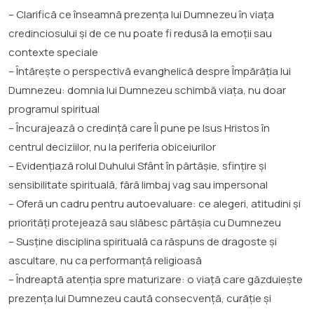
– Clarifică ce înseamnă prezența lui Dumnezeu în viața
credinciosului și de ce nu poate fi redusă la emoții sau
contexte speciale
– Întărește o perspectivă evanghelică despre Împărăția lui
Dumnezeu: domnia lui Dumnezeu schimbă viața, nu doar
programul spiritual
– Încurajează o credință care Îl pune pe Isus Hristos în
centrul deciziilor, nu la periferia obiceiurilor
– Evidențiază rolul Duhului Sfânt în părtășie, sfințire și
sensibilitate spirituală, fără limbaj vag sau impersonal
– Oferă un cadru pentru autoevaluare: ce alegeri, atitudini și
priorități protejează sau slăbesc părtășia cu Dumnezeu
– Susține disciplina spirituală ca răspuns de dragoste și
ascultare, nu ca performanță religioasă
– Îndreaptă atenția spre maturizare: o viață care găzduiește
prezența lui Dumnezeu caută consecvență, curăție și