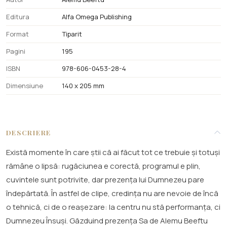
Editura
Alfa Omega Publishing
Format
Tiparit
Pagini
195
ISBN
978-606-0453-28-4
Dimensiune
140 x 205 mm
DESCRIERE
Există momente în care știi că ai făcut tot ce trebuie și totuși
rămâne o lipsă: rugăciunea e corectă, programul e plin,
cuvintele sunt potrivite, dar prezența lui Dumnezeu pare
îndepărtată. În astfel de clipe, credința nu are nevoie de încă
o tehnică, ci de o reașezare: la centru nu stă performanța, ci
Dumnezeu Însuși. Găzduind prezența Sa de Alemu Beeftu