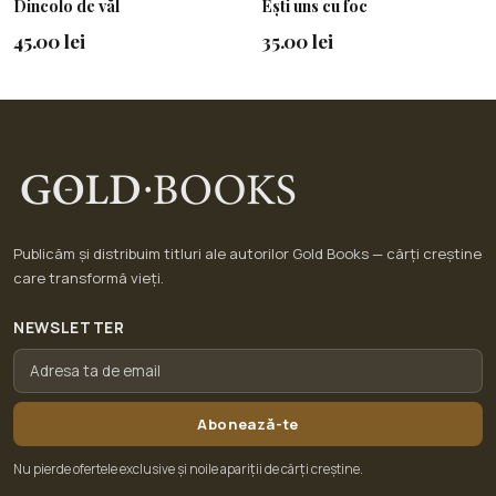
Dincolo de văl
Ești uns cu foc
45.00 lei
35.00 lei
Publicăm și distribuim titluri ale autorilor Gold Books — cărți creștine
care transformă vieți.
NEWSLETTER
Abonează-te
Nu pierde ofertele exclusive și noile apariții de cărți creștine.