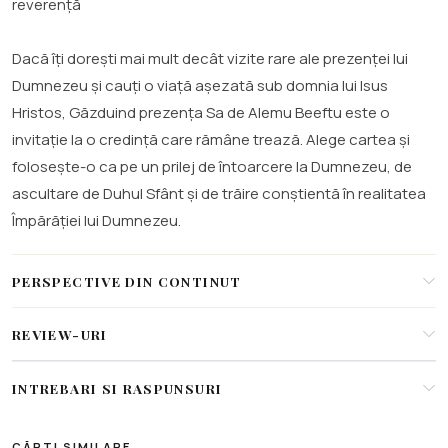
reverență
Dacă îți dorești mai mult decât vizite rare ale prezenței lui
Dumnezeu și cauți o viață așezată sub domnia lui Isus
Hristos, Găzduind prezența Sa de Alemu Beeftu este o
invitație la o credință care rămâne trează. Alege cartea și
folosește-o ca pe un prilej de întoarcere la Dumnezeu, de
ascultare de Duhul Sfânt și de trăire conștientă în realitatea
Împărăției lui Dumnezeu.
PERSPECTIVE DIN CONTINUT
REVIEW-URI
INTREBARI SI RASPUNSURI
CĂRȚI SIMILARE