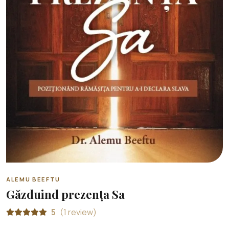
ALEMU BEEFTU
Găzduind prezența Sa
5
(1 review)