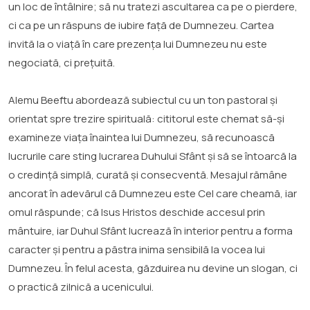
un loc de întâlnire; să nu tratezi ascultarea ca pe o pierdere,
ci ca pe un răspuns de iubire față de Dumnezeu. Cartea
invită la o viață în care prezența lui Dumnezeu nu este
negociată, ci prețuită.
Alemu Beeftu abordează subiectul cu un ton pastoral și
orientat spre trezire spirituală: cititorul este chemat să-și
examineze viața înaintea lui Dumnezeu, să recunoască
lucrurile care sting lucrarea Duhului Sfânt și să se întoarcă la
o credință simplă, curată și consecventă. Mesajul rămâne
ancorat în adevărul că Dumnezeu este Cel care cheamă, iar
omul răspunde; că Isus Hristos deschide accesul prin
mântuire, iar Duhul Sfânt lucrează în interior pentru a forma
caracter și pentru a păstra inima sensibilă la vocea lui
Dumnezeu. În felul acesta, găzduirea nu devine un slogan, ci
o practică zilnică a ucenicului.