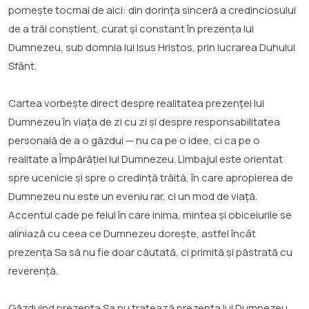
pornește tocmai de aici: din dorința sinceră a credinciosului
de a trăi conștient, curat și constant în prezența lui
Dumnezeu, sub domnia lui Isus Hristos, prin lucrarea Duhului
Sfânt.
Cartea vorbește direct despre realitatea prezenței lui
Dumnezeu în viața de zi cu zi și despre responsabilitatea
personală de a o găzdui — nu ca pe o idee, ci ca pe o
realitate a Împărăției lui Dumnezeu. Limbajul este orientat
spre ucenicie și spre o credință trăită, în care apropierea de
Dumnezeu nu este un eveniu rar, ci un mod de viață.
Accentul cade pe felul în care inima, mintea și obiceiurile se
aliniază cu ceea ce Dumnezeu dorește, astfel încât
prezența Sa să nu fie doar căutată, ci primită și păstrată cu
reverență.
Găzduind prezența Sa nu tratează prezența lui Dumnezeu