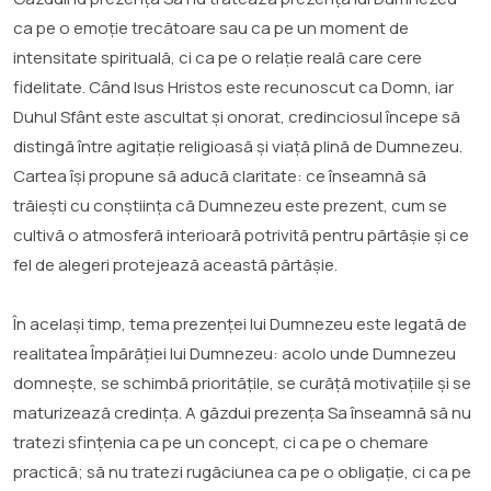
ca pe o emoție trecătoare sau ca pe un moment de
intensitate spirituală, ci ca pe o relație reală care cere
fidelitate. Când Isus Hristos este recunoscut ca Domn, iar
Duhul Sfânt este ascultat și onorat, credinciosul începe să
distingă între agitație religioasă și viață plină de Dumnezeu.
Cartea își propune să aducă claritate: ce înseamnă să
trăiești cu conștiința că Dumnezeu este prezent, cum se
cultivă o atmosferă interioară potrivită pentru părtășie și ce
fel de alegeri protejează această părtășie.
În același timp, tema prezenței lui Dumnezeu este legată de
realitatea Împărăției lui Dumnezeu: acolo unde Dumnezeu
domnește, se schimbă prioritățile, se curăță motivațiile și se
maturizează credința. A găzdui prezența Sa înseamnă să nu
tratezi sfințenia ca pe un concept, ci ca pe o chemare
practică; să nu tratezi rugăciunea ca pe o obligație, ci ca pe